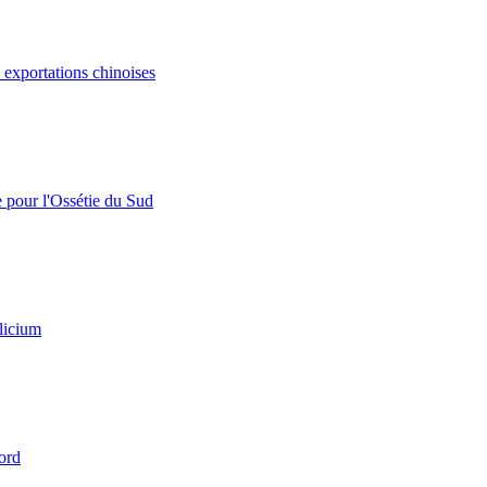
s exportations chinoises
e pour l'Ossétie du Sud
licium
ord