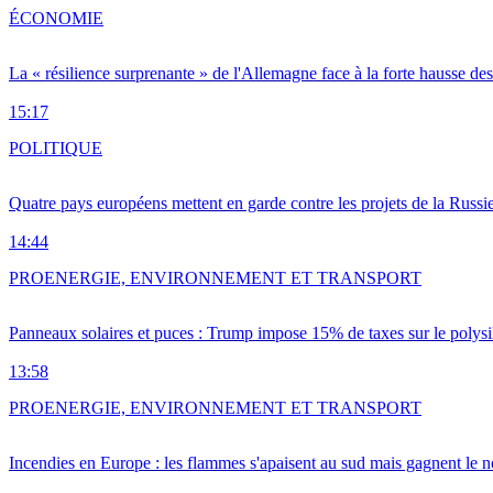
ÉCONOMIE
La « résilience surprenante » de l'Allemagne face à la forte hausse de
15:17
POLITIQUE
Quatre pays européens mettent en garde contre les projets de la Russi
14:44
PRO
ENERGIE, ENVIRONNEMENT ET TRANSPORT
Panneaux solaires et puces : Trump impose 15% de taxes sur le polysi
13:58
PRO
ENERGIE, ENVIRONNEMENT ET TRANSPORT
Incendies en Europe : les flammes s'apaisent au sud mais gagnent le n