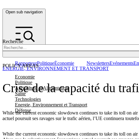
Open sub navigation
Recherche
Rapporteur
Politique
Économie
Newsletters
Evénements
Em
POLICY AREAS
ENERGIE, ENVIRONNEMENT ET TRANSPORT
Economie
Politique
Crise de la capacité du tra
Agriculture et Alimentation
Santé
Technologies
Energie, Environnement et Transport
Défense
While the current economic slowdown continues to take its toll on air t
actuel poursuit ses ravages sur le trafic aérien, l’UE continuera toutef
While the current economic slowdown continues to take its toll on air t