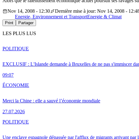
Alors que le ralentissement économique actuel poursuit ses ravages sur 
Nov 14, 2008 - 12:30
Dernière mise à jour: Nov 14, 2008 - 12:4
Energie, Environnement et Transport
Energie & Climat
Print
Partager
LES PLUS LUS
POLITIQUE
EXCLUSIF : L'Islande demande à Bruxelles de ne pas s'immiscer dan
09:07
ÉCONOMIE
Merci la Chine : elle a sauvé l’économie mondiale
27.07.2026
POLITIQUE
Une enclave espagnole dépassée par l'afflux de migrants arrivant par 