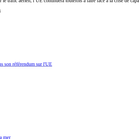
le trafic aérien, l’UE continuera toutefois à faire face à la crise de ca
8
s son référendum sur l'UE
la mer