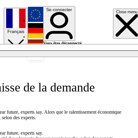
Se connecter
Close menu
English
Français
Deutsch
Vous êtes déconnecté.
Se connecter
Español
Lumières éteintes
baisse de la demande
near future, experts say. Alors que le ralentissement économique
e, selon des experts.
ar future, experts say.