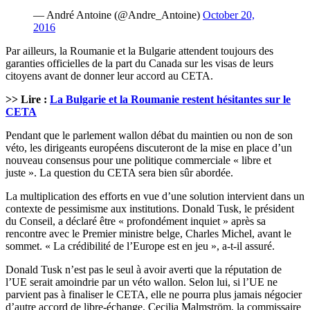
— André Antoine (@Andre_Antoine)
October 20,
2016
Par ailleurs, la Roumanie et la Bulgarie attendent toujours des
garanties officielles de la part du Canada sur les visas de leurs
citoyens avant de donner leur accord au CETA.
>> Lire :
La Bulgarie et la Roumanie restent hésitantes sur le
CETA
Pendant que le parlement wallon débat du maintien ou non de son
véto, les dirigeants européens discuteront de la mise en place d’un
nouveau consensus pour une politique commerciale « libre et
juste ». La question du CETA sera bien sûr abordée.
La multiplication des efforts en vue d’une solution intervient dans un
contexte de pessimisme aux institutions. Donald Tusk, le président
du Conseil, a déclaré être « profondément inquiet » après sa
rencontre avec le Premier ministre belge, Charles Michel, avant le
sommet. « La crédibilité de l’Europe est en jeu », a-t-il assuré.
Donald Tusk n’est pas le seul à avoir averti que la réputation de
l’UE serait amoindrie par un véto wallon. Selon lui, si l’UE ne
parvient pas à finaliser le CETA, elle ne pourra plus jamais négocier
d’autre accord de libre-échange. Cecilia Malmström, la commissaire