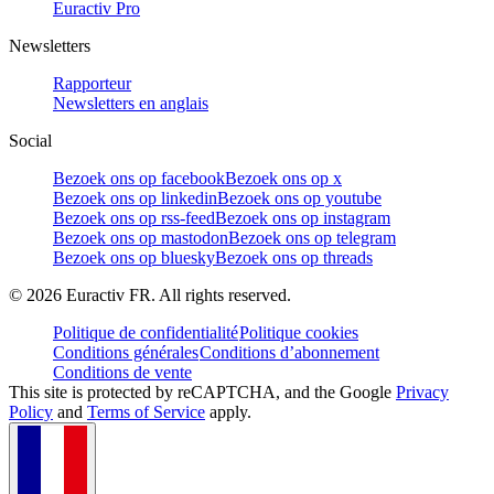
Euractiv Pro
Newsletters
Rapporteur
Newsletters en anglais
Social
Bezoek ons op facebook
Bezoek ons op x
Bezoek ons op linkedin
Bezoek ons op youtube
Bezoek ons op rss-feed
Bezoek ons op instagram
Bezoek ons op mastodon
Bezoek ons op telegram
Bezoek ons op bluesky
Bezoek ons op threads
©
2026
Euractiv FR. All rights reserved.
Politique de confidentialité
Politique cookies
Conditions générales
Conditions d’abonnement
Conditions de vente
This site is protected by reCAPTCHA, and the Google
Privacy
Policy
and
Terms of Service
apply.