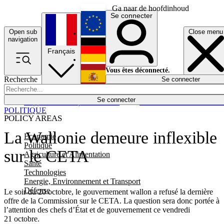
Ga naar de hoofdinhoud
Se connecter
Open sub
Close menu
English
navigation
Français
Deutsch
Vous êtes déconnecté.
Recherche
Se connecter
Español
Lumières éteintes
Se connecter
Rapporteur
Politique
Économie
Newsletters
Evénements
Em
POLITIQUE
POLICY AREAS
La Wallonie demeure inflexible
Economie
Politique
sur le CETA
Agriculture et Alimentation
Santé
Technologies
Energie, Environnement et Transport
Défense
Le soir du 20 octobre, le gouvernement wallon a refusé la dernière
offre de la Commission sur le CETA. La question sera donc portée à
l’attention des chefs d’État et de gouvernement ce vendredi
21 octobre.