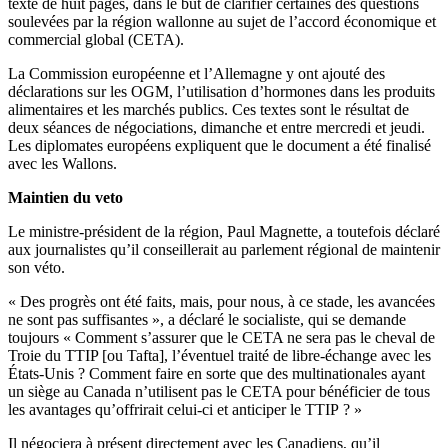
texte de huit pages, dans le but de clarifier certaines des questions
soulevées par la région wallonne au sujet de l’accord économique et
commercial global (CETA).
La Commission européenne et l’Allemagne y ont ajouté des
déclarations sur les OGM, l’utilisation d’hormones dans les produits
alimentaires et les marchés publics. Ces textes sont le résultat de
deux séances de négociations, dimanche et entre mercredi et jeudi.
Les diplomates européens expliquent que le document a été finalisé
avec les Wallons.
Maintien du veto
Le ministre-président de la région, Paul Magnette, a toutefois déclaré
aux journalistes qu’il conseillerait au parlement régional de maintenir
son véto.
« Des progrès ont été faits, mais, pour nous, à ce stade, les avancées
ne sont pas suffisantes », a déclaré le socialiste, qui se demande
toujours « Comment s’assurer que le CETA ne sera pas le cheval de
Troie du TTIP [ou Tafta], l’éventuel traité de libre-échange avec les
États-Unis ? Comment faire en sorte que des multinationales ayant
un siège au Canada n’utilisent pas le CETA pour bénéficier de tous
les avantages qu’offrirait celui-ci et anticiper le TTIP ? »
Il négociera à présent directement avec les Canadiens, qu’il