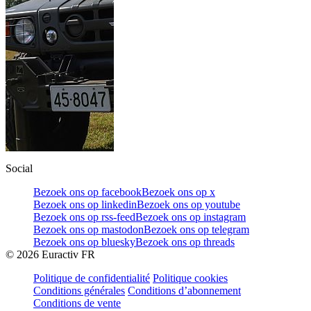
Social
Bezoek ons op facebook
Bezoek ons op x
Bezoek ons op linkedin
Bezoek ons op youtube
Bezoek ons op rss-feed
Bezoek ons op instagram
Bezoek ons op mastodon
Bezoek ons op telegram
Bezoek ons op bluesky
Bezoek ons op threads
©
2026
Euractiv FR
Politique de confidentialité
Politique cookies
Conditions générales
Conditions d’abonnement
Conditions de vente