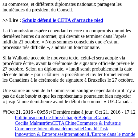
au commerce, et différents diplomates nationaux partagent les
inquiétudes du président du Conseil.
>> Lire :
Schulz défend le CETA d’arrache-pied
La Commission espère cependant encore un compromis durant les
dernières heures du sommet, qui devrait se terminer dans l’après-
midi du 21 octobre. « Nous sommes conscients que c’est un
processus très difficile », a admis un fonctionnaire.
Si la Wallonie accepte le nouveau texte, celui-ci sera adopté via
procédure écrite, avant la cérémonie de signature officielle prévue le
27 octobre. Selon un diplomate, « lundi serait probablement la date
décente limite » pour clôturer la procédure et inviter formellement
les Canadiens à la cérémonie de signature à Bruxelles le 27 octobre.
Une source au sein de la Commission souligne cependant qu’il n’y a
pas de date butoir et que les représentants pourraient bien négocier
« jusqu’à une demi-heure avant le début du sommet » UE-Canada.
Oct 21, 2016 - 09:55
Dernière mise à jour: Oct 21, 2016 - 17:12
Politique
accord de libre-échange
Belgique
Canada
Cecilia Malmström
CETA
Chine
Commerce & Industrie
Commerce International
démocratie
Donald Tusk
Innovation & Entreprises
International
L'Europe dans le monde