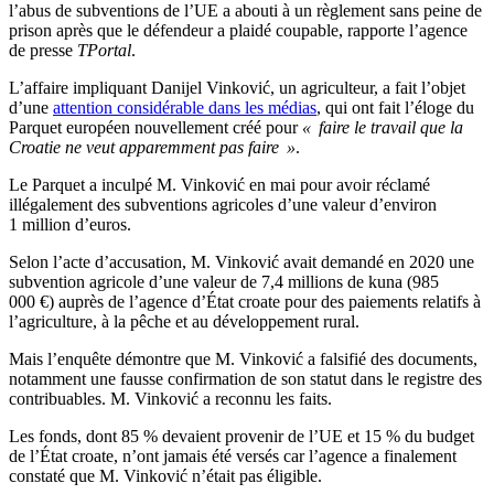
l’abus de subventions de l’UE a abouti à un règlement sans peine de
prison après que le défendeur a plaidé coupable, rapporte l’agence
de presse
TPortal
.
L’affaire impliquant Danijel Vinković, un agriculteur, a fait l’objet
d’une
attention considérable dans les médias
, qui ont fait l’éloge du
Parquet européen nouvellement créé pour
« faire le travail que la
Croatie ne veut apparemment pas faire »
.
Le Parquet a inculpé M. Vinković en mai pour avoir réclamé
illégalement des subventions agricoles d’une valeur d’environ
1 million d’euros.
Selon l’acte d’accusation, M. Vinković avait demandé en 2020 une
subvention agricole d’une valeur de 7,4 millions de kuna (985
000 €) auprès de l’agence d’État croate pour des paiements relatifs à
l’agriculture, à la pêche et au développement rural.
Mais l’enquête démontre que M. Vinković a falsifié des documents,
notamment une fausse confirmation de son statut dans le registre des
contribuables. M. Vinković a reconnu les faits.
Les fonds, dont 85 % devaient provenir de l’UE et 15 % du budget
de l’État croate, n’ont jamais été versés car l’agence a finalement
constaté que M. Vinković n’était pas éligible.