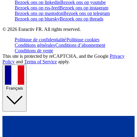
Bezoek ons op linkedin
Bezoek ons op youtube
Bezoek ons op rss-feed
Bezoek ons op instagram
Bezoek ons op mastodon
Bezoek ons op telegram
Bezoek ons op bluesky
Bezoek ons op threads
©
2026
Euractiv FR. All rights reserved.
Politique de confidentialité
Politique cookies
Conditions générales
Conditions d’abonnement
Conditions de vente
This site is protected by reCAPTCHA, and the Google
Privacy
Policy
and
Terms of Service
apply.
Français