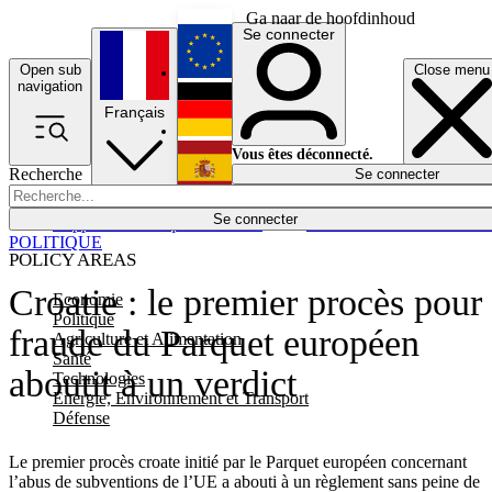
Ga naar de hoofdinhoud
Se connecter
Open sub
Close menu
English
navigation
Français
Deutsch
Vous êtes déconnecté.
Recherche
Se connecter
Español
Lumières éteintes
Se connecter
Rapporteur
Politique
Économie
Newsletters
Evénements
Em
POLITIQUE
POLICY AREAS
Croatie : le premier procès pour
Economie
Politique
fraude du Parquet européen
Agriculture et Alimentation
Santé
aboutit à un verdict
Technologies
Energie, Environnement et Transport
Défense
Le premier procès croate initié par le Parquet européen concernant
l’abus de subventions de l’UE a abouti à un règlement sans peine de