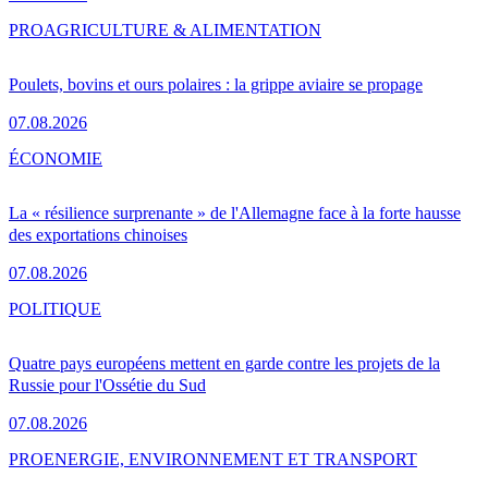
PRO
AGRICULTURE & ALIMENTATION
Poulets, bovins et ours polaires : la grippe aviaire se propage
07.08.2026
ÉCONOMIE
La « résilience surprenante » de l'Allemagne face à la forte hausse
des exportations chinoises
07.08.2026
POLITIQUE
Quatre pays européens mettent en garde contre les projets de la
Russie pour l'Ossétie du Sud
07.08.2026
PRO
ENERGIE, ENVIRONNEMENT ET TRANSPORT