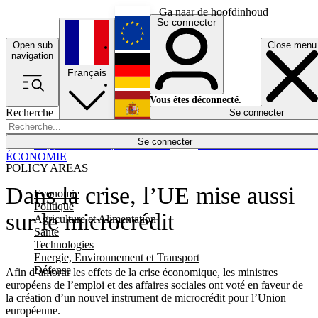
Ga naar de hoofdinhoud
Se connecter
Open sub
Close menu
English
navigation
Français
Deutsch
Vous êtes déconnecté.
Recherche
Se connecter
Español
Lumières éteintes
Se connecter
Rapporteur
Politique
Économie
Newsletters
Evénements
Em
ÉCONOMIE
POLICY AREAS
Dans la crise, l’UE mise aussi
Economie
Politique
sur le microcrédit
Agriculture et Alimentation
Santé
Technologies
Energie, Environnement et Transport
Défense
Afin d’amortir les effets de la crise économique, les ministres
européens de l’emploi et des affaires sociales ont voté en faveur de
la création d’un nouvel instrument de microcrédit pour l’Union
européenne.