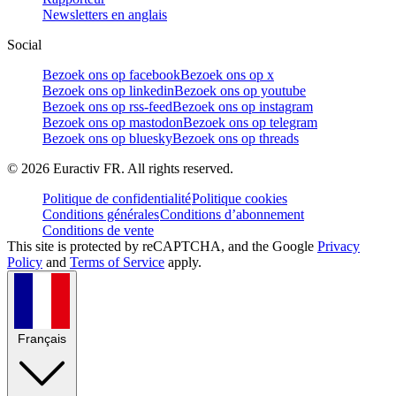
Newsletters en anglais
Social
Bezoek ons op facebook
Bezoek ons op x
Bezoek ons op linkedin
Bezoek ons op youtube
Bezoek ons op rss-feed
Bezoek ons op instagram
Bezoek ons op mastodon
Bezoek ons op telegram
Bezoek ons op bluesky
Bezoek ons op threads
©
2026
Euractiv FR. All rights reserved.
Politique de confidentialité
Politique cookies
Conditions générales
Conditions d’abonnement
Conditions de vente
This site is protected by reCAPTCHA, and the Google
Privacy
Policy
and
Terms of Service
apply.
Français