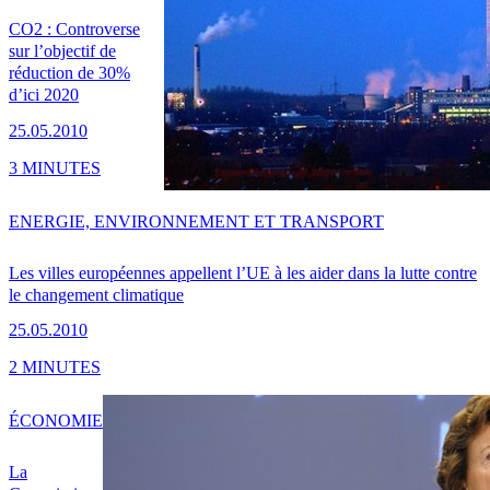
CO2 : Controverse
sur l’objectif de
réduction de 30%
d’ici 2020
25.05.2010
3 MINUTES
ENERGIE, ENVIRONNEMENT ET TRANSPORT
Les villes européennes appellent l’UE à les aider dans la lutte contre
le changement climatique
25.05.2010
2 MINUTES
ÉCONOMIE
La