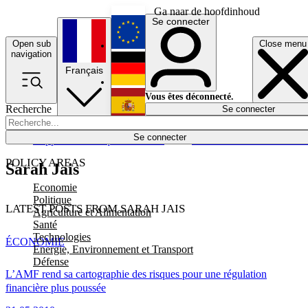
Ga naar de hoofdinhoud
Se connecter
Open sub
Close menu
English
navigation
Français
Deutsch
Vous êtes déconnecté.
Recherche
Se connecter
Español
Lumières éteintes
Se connecter
Rapporteur
Politique
Économie
Newsletters
Evénements
Em
POLICY AREAS
Sarah Jais
Economie
Politique
LATEST POSTS FROM SARAH JAIS
Agriculture et Alimentation
Santé
Technologies
ÉCONOMIE
Energie, Environnement et Transport
Défense
L’AMF rend sa cartographie des risques pour une régulation
financière plus poussée