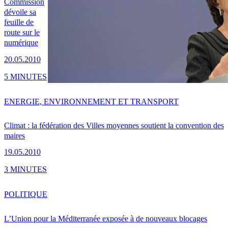
Commission
dévoile sa
feuille de
route sur le
numérique
20.05.2010
5 MINUTES
ENERGIE, ENVIRONNEMENT ET TRANSPORT
Climat : la fédération des Villes moyennes soutient la convention des
maires
19.05.2010
3 MINUTES
POLITIQUE
L’Union pour la Méditerranée exposée à de nouveaux blocages