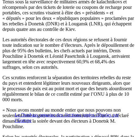
Tenus sous la surveillance de militaires armés de kalachnikovs et
récompensés par des tickets de loterie ou coupons de recharge pour
portables, ces scrutins visaient à élire des « présidents » et
« députés » pour les deux « républiques populaires » proclamées par
les rebelles à Donetsk (DNR) et à Lougansk (LNR), qui échappent
depuis quatre ans au contrôle de Kiev.
Les autorités électorales de ces deux régions se refusent à fournir
toute indication sur le nombre d’électeurs. Après le dépouillement de
plus de 95% des bulletins, les chefs actuels par intérim, Denis
Pouchiline à Donetsk et Léonid Pasetchnik à Lougansk, arrivaient
largement en tête avec respectivement 60,9% et 68,4% des
suffrages, selon ces autorités.
Ces scrutins renforcent la séparation des territoires rebelles du reste
du pays et entendent légitimer leurs nouveaux dirigeants, alors que
le processus de paix est au point mort et que des heurts alourdissent
régulièrement le bilan de ce conflit estimé par l’ONU à plus de 10
000 morts.
« Nous avons montré au monde entier que nous pouvons non
Le Donbass organise des élections jugées illégales par
seulement faire la guerre mais aussi construire un État », a déclaré
l’Europe
dimanche dans la soirée devant des électeurs à Donetsk M.
Pouchiline.
Selon les autorités électorales, la participation a dépassé 80% dans la