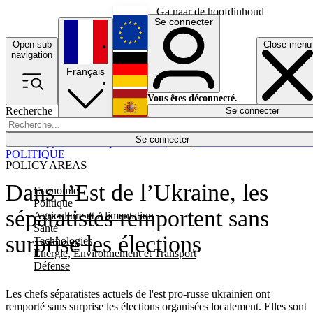
Ga naar de hoofdinhoud
Se connecter
Open sub
Close menu
English
navigation
Français
Deutsch
Vous êtes déconnecté.
Recherche
Se connecter
Español
Lumières éteintes
Se connecter
Rapporteur
Politique
Économie
Newsletters
Evénements
Em
POLITIQUE
POLICY AREAS
Dans l’Est de l’Ukraine, les
Economie
Politique
séparatistes remportent sans
Agriculture et Alimentation
Santé
surprise les élections
Technologies
Energie, Environnement et Transport
Défense
Les chefs séparatistes actuels de l'est pro-russe ukrainien ont
remporté sans surprise les élections organisées localement. Elles sont