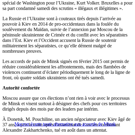
spécial de Washington pour l’Ukraine, Kurt Volker. Bruxelles a pour
sa part condamné samedi des scrutins « illégaux et illégitimes ».
La Russie et l’Ukraine sont à couteaux tirés depuis l’arrivée au
pouvoir à Kiev en 2014 de pro-occidentaux dans la foulée du
soulèvement du Maïdan, suivie de l’annexion par Moscou de la
péninsule ukrainienne de Crimée et du conflit avec les séparatistes
dans l’Est. Kiev et l’Occident accusent la Russie de soutenir
militairement les séparatistes, ce qu’elle dément malgré de
nombreuses preuves.
Les accords de paix de Minsk signés en février 2015 ont permis de
réduire considérablement les affrontements, mais des flambées de
violences continuent d’éclater périodiquement le long de la ligne de
front, où quatre soldats ukrainiens ont été tués samedi.
Autorité confortée
Moscou assure que ces élections n’ont rien à voir avec le processus
de Minsk et visent surtout à désigner des chefs pour ces territoires
dirigés depuis des mois par des leaders par intérim.
À Donetsk, M. Pouchiline, un ancien négociateur avec Kiev âgé de
Macron écarte toute alternative aux accords de Minsk
37 ans, a pris la main après l’assassinat de l’ancien combattant
Alexandre Zakhartchenko, tué en août dans un attentat.