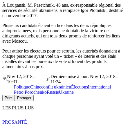
À Lougansk, M. Pasetchnik, 48 ans, ex-responsable régional des
services de sécurité ukrainiens, a remplacé Igor Plotnitski, destitué
en novembre 2017.
Plusieurs candidats étaient en lice dans les deux républiques
autoproclamées, mais personne ne doutait de la victoire des
dirigeants actuels, qui ont tous deux promis de renforcer les liens
avec Moscou.
Pour attirer les électeurs pour ce scrutin, les autorités donnaient à
chaque personne ayant voté un « ticket » de loterie et des étals
installés devant les bureaux de vote offraient des produits
alimentaires à bas prix.
Nov 12, 2018 -
Dernière mise à jour: Nov 12, 2018 -
10:31
11:24
Politique
Chine
conflit ukrainien
Élections
International
Petro Porochenko
Russie
Ukraine
Print
Partager
LES PLUS LUS
PRO
SANTÉ