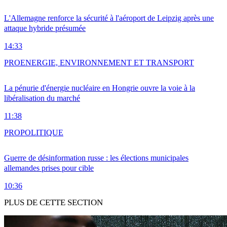
L'Allemagne renforce la sécurité à l'aéroport de Leipzig après une
attaque hybride présumée
14:33
PRO
ENERGIE, ENVIRONNEMENT ET TRANSPORT
La pénurie d'énergie nucléaire en Hongrie ouvre la voie à la
libéralisation du marché
11:38
PRO
POLITIQUE
Guerre de désinformation russe : les élections municipales
allemandes prises pour cible
10:36
PLUS DE CETTE SECTION