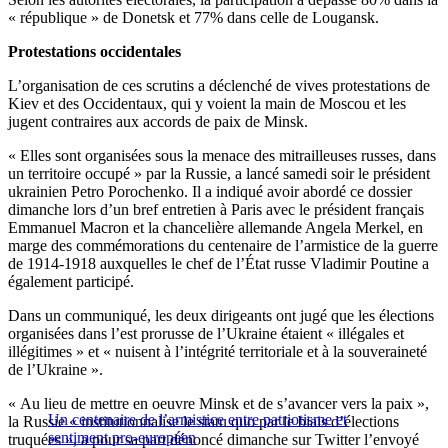
« république » de Donetsk et 77% dans celle de Lougansk.
Protestations occidentales
L’organisation de ces scrutins a déclenché de vives protestations de
Kiev et des Occidentaux, qui y voient la main de Moscou et les
jugent contraires aux accords de paix de Minsk.
« Elles sont organisées sous la menace des mitrailleuses russes, dans
un territoire occupé » par la Russie, a lancé samedi soir le président
ukrainien Petro Porochenko. Il a indiqué avoir abordé ce dossier
dimanche lors d’un bref entretien à Paris avec le président français
Emmanuel Macron et la chancelière allemande Angela Merkel, en
marge des commémorations du centenaire de l’armistice de la guerre
de 1914-1918 auxquelles le chef de l’État russe Vladimir Poutine a
également participé.
Dans un communiqué, les deux dirigeants ont jugé que les élections
organisées dans l’est prorusse de l’Ukraine étaient « illégales et
illégitimes » et « nuisent à l’intégrité territoriale et à la souveraineté
de l’Ukraine ».
« Au lieu de mettre en oeuvre Minsk et de s’avancer vers la paix »,
Un centenaire de l’armistice entre patriotisme et
la Russie « institutionnalise le statu quo par le biais d’élections
sentiment pro-européen
truquées », a pour sa part dénoncé dimanche sur Twitter l’envoyé