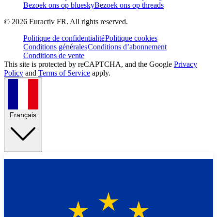
Bezoek ons op bluesky
Bezoek ons op threads
©
2026
Euractiv FR. All rights reserved.
Politique de confidentialité
Politique cookies
Conditions générales
Conditions d’abonnement
Conditions de vente
This site is protected by reCAPTCHA, and the Google
Privacy
Policy
and
Terms of Service
apply.
Français