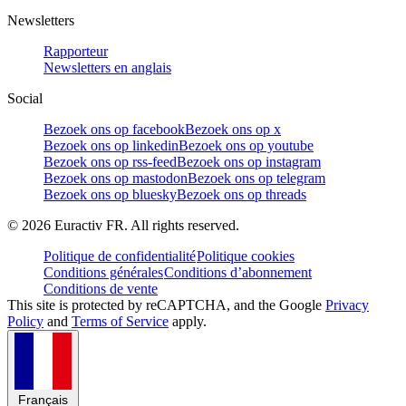
Newsletters
Rapporteur
Newsletters en anglais
Social
Bezoek ons op facebook
Bezoek ons op x
Bezoek ons op linkedin
Bezoek ons op youtube
Bezoek ons op rss-feed
Bezoek ons op instagram
Bezoek ons op mastodon
Bezoek ons op telegram
Bezoek ons op bluesky
Bezoek ons op threads
©
2026
Euractiv FR. All rights reserved.
Politique de confidentialité
Politique cookies
Conditions générales
Conditions d’abonnement
Conditions de vente
This site is protected by reCAPTCHA, and the Google
Privacy
Policy
and
Terms of Service
apply.
Français