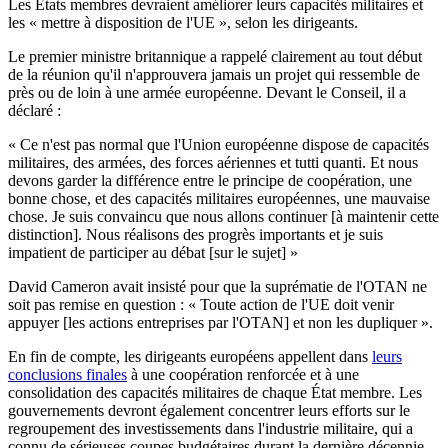
Les États membres devraient améliorer leurs capacités militaires et
les « mettre à disposition de l'UE », selon les dirigeants.
Le premier ministre britannique a rappelé clairement au tout début
de la réunion qu'il n'approuvera jamais un projet qui ressemble de
près ou de loin à une armée européenne. Devant le Conseil, il a
déclaré :
« Ce n'est pas normal que l'Union européenne dispose de capacités
militaires, des armées, des forces aériennes et tutti quanti. Et nous
devons garder la différence entre le principe de coopération, une
bonne chose, et des capacités militaires européennes, une mauvaise
chose. Je suis convaincu que nous allons continuer [à maintenir cette
distinction]. Nous réalisons des progrès importants et je suis
impatient de participer au débat [sur le sujet] »
David Cameron avait insisté pour que la suprématie de l'OTAN ne
soit pas remise en question : « Toute action de l'UE doit venir
appuyer [les actions entreprises par l'OTAN] et non les dupliquer ».
En fin de compte, les dirigeants européens appellent dans
leurs
conclusions finales
à une coopération renforcée et à une
consolidation des capacités militaires de chaque État membre. Les
gouvernements devront également concentrer leurs efforts sur le
regroupement des investissements dans l'industrie militaire, qui a
connu de sérieuses coupes budgétaires durant la dernière décennie.