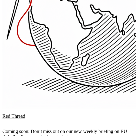
Red Thread
Coming soon: Don’t miss out on our new weekly briefing on EU-