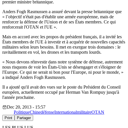
premier ministre britannique.
Anders Fogh Rasmussen a assuré devant la presse britannique que
« l’objectif n'était pas d'établir une armée européenne, mais de
renforcer la défense de l'Union et de ses États membres. Ce qui
renforcerait l'OTAN et l'UE ».
Mais en accord avec les propos du président français, il a invité les
États membres de l'UE à investir et à acquérir de nouvelles capacités
militaires selon leurs besoins. Il met en exergue trois domaines : le
ravitaillement en vol, les drones et les transports lourds.
« Nous devons réinvestir dans notre système de défense, autrement
nous risquons de voir les États-Unis se désengager et s'éloigner de
l'Europe. Ce qui ne serait ni bon pour l'Europe, ni pour le monde, »
a indiqué Anders Fogh Rasmussen.
Il a ajouté qu'il avait des vues sur le poste du Président du Conseil
européen, actuellement occupé par Herman Van Rompuy jusqu'à
l'année prochaine.
Dec 20, 2013 - 15:57
Politique
Chine
défense
International
militaire
OTAN
Print
Partager
LES PLUS LUS