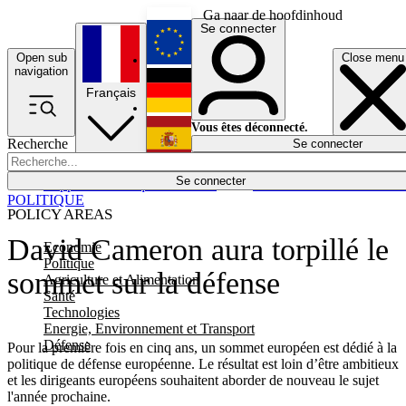
Ga naar de hoofdinhoud
Se connecter
Open sub
Close menu
English
navigation
Français
Deutsch
Vous êtes déconnecté.
Recherche
Se connecter
Español
Lumières éteintes
Se connecter
Rapporteur
Politique
Économie
Newsletters
Evénements
Em
POLITIQUE
POLICY AREAS
David Cameron aura torpillé le
Economie
Politique
sommet sur la défense
Agriculture et Alimentation
Santé
Technologies
Energie, Environnement et Transport
Défense
Pour la première fois en cinq ans, un sommet européen est dédié à la
politique de défense européenne. Le résultat est loin d’être ambitieux
et les dirigeants européens souhaitent aborder de nouveau le sujet
l'année prochaine.