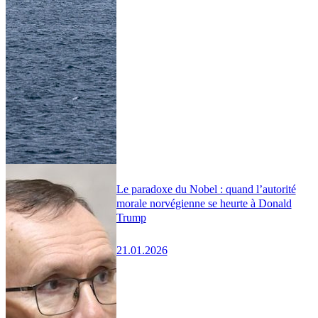
Le paradoxe du Nobel : quand l’autorité
morale norvégienne se heurte à Donald
Trump
21.01.2026