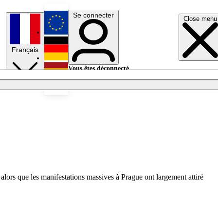
Se connecter
Close menu
English
Français
Deutsch
Vous êtes déconnecté.
Se connecter
Español
Lumières éteintes
 alors que les manifestations massives à Prague ont largement attiré