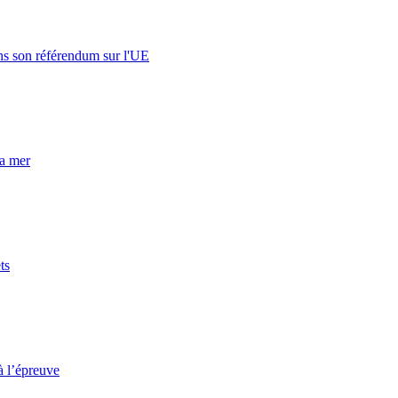
s son référendum sur l'UE
la mer
ts
à l’épreuve