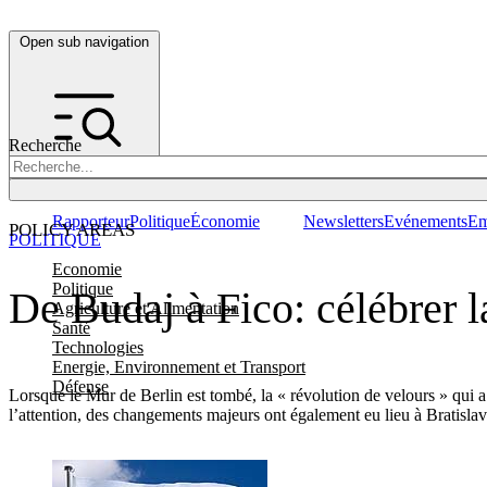
Open sub navigation
Recherche
Rapporteur
Politique
Économie
Newsletters
Evénements
Em
POLICY AREAS
POLITIQUE
Economie
Politique
De Budaj à Fico: célébrer l
Agriculture et Alimentation
Santé
Technologies
Energie, Environnement et Transport
Défense
Lorsque le Mur de Berlin est tombé, la « révolution de velours » qui a
l’attention, des changements majeurs ont également eu lieu à Brati