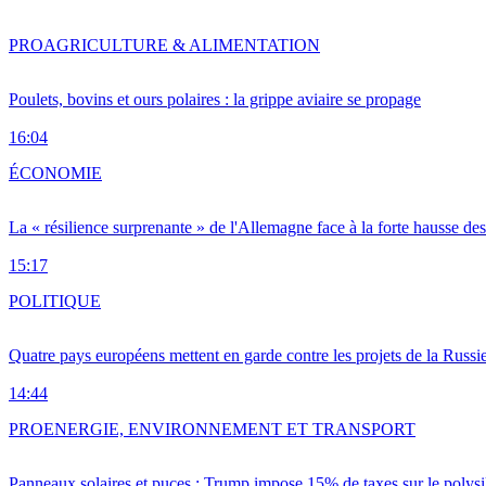
PRO
AGRICULTURE & ALIMENTATION
Poulets, bovins et ours polaires : la grippe aviaire se propage
16:04
ÉCONOMIE
La « résilience surprenante » de l'Allemagne face à la forte hausse de
15:17
POLITIQUE
Quatre pays européens mettent en garde contre les projets de la Russi
14:44
PRO
ENERGIE, ENVIRONNEMENT ET TRANSPORT
Panneaux solaires et puces : Trump impose 15% de taxes sur le polysi