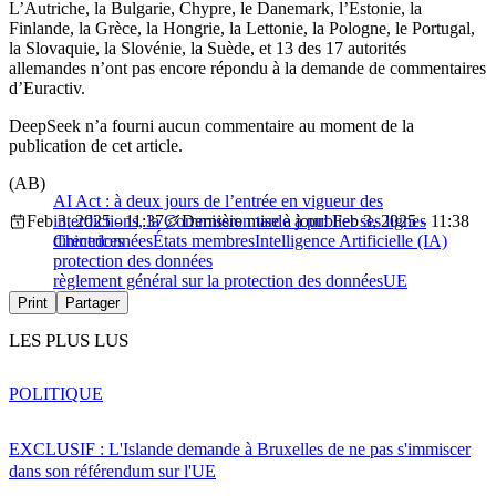
L’Autriche, la Bulgarie, Chypre, le Danemark, l’Estonie, la
Finlande, la Grèce, la Hongrie, la Lettonie, la Pologne, le Portugal,
la Slovaquie, la Slovénie, la Suède, et 13 des 17 autorités
allemandes n’ont pas encore répondu à la demande de commentaires
d’Euractiv.
DeepSeek n’a fourni aucun commentaire au moment de la
publication de cet article.
(AB)
AI Act : à deux jours de l’entrée en vigueur des
Feb 3, 2025 - 11:37
interdictions, la Commission tarde à publier ses lignes
Dernière mise à jour: Feb 3, 2025 - 11:38
directrices
Chine
données
États membres
Intelligence Artificielle (IA)
protection des données
règlement général sur la protection des données
UE
Print
Partager
LES PLUS LUS
POLITIQUE
EXCLUSIF : L'Islande demande à Bruxelles de ne pas s'immiscer
dans son référendum sur l'UE