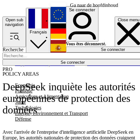
Ga naar de hoofdinhoud
Se connecter
Open sub
Close menu
English
navigation
Français
Deutsch
Vous êtes déconnecté.
Recherche
Se connecter
Español
Lumières éteintes
Se connecter
Rapporteur
Politique
Économie
Newsletters
Evénements
Em
PRO
POLICY AREAS
DeepSeek inquiète les autorités
Economie
Politique
européennes de protection des
Agriculture et Alimentation
Santé
données
Technologies
Energie, Environnement et Transport
Défense
Avec l'arrivée de l'entreprise d'intelligence artificielle DeepSeek en
Europe, les autorités nationales de protection des données craignent