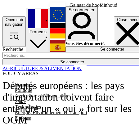
Ga naar de hoofdinhoud
Se connecter
Open sub
Close menu
English
navigation
Français
Deutsch
Vous êtes déconnecté.
Recherche
Se connecter
Español
Lumières éteintes
Se connecter
Rapporteur
Politique
Économie
Newsletters
Evénements
Em
AGRICULTURE & ALIMENTATION
POLICY AREAS
Députés européens : les pays
Economie
Politique
d'importation doivent faire
Agriculture et Alimentation
Santé
entendre un « oui » fort sur les
Technologies
Energie, Environnement et Transport
OGM
Défense