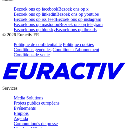
Bezoek ons op facebook
Bezoek ons op x
Bezoek ons op linkedin
Bezoek ons op youtube
Bezoek ons op rss-feed
Bezoek ons op instagram
Bezoek ons op mastodon
Bezoek ons op telegram
Bezoek ons op bluesky
Bezoek ons op threads
©
2026
Euractiv FR
Politique de confidentialité
Politique cookies
Conditions générales
Conditions d’abonnement
Conditions de vente
Services
Media Solutions
Projets publics européens
Evénements
Emplois
Agenda
Communiqués de presse