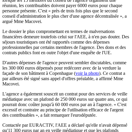
lorsque les 15 membres du conseil de l'agence organisent une
réunion, les contribuables doivent payer 6000 euros pour chaque
personne présente. C'est « près de trois fois plus que le second
conseil d'administration le plus cher d'une agence décentralisée », a
argué Mme Macovei.
Le dossier le plus compromettant en termes de malversations
financières demeure toutefois celui sur l'AEE, à n'en pas douter. Des
séjours touristiques ont été rapportés comme des dépenses
professionnelles par certains membres de l'agence. Des dons et des
contrats publics font en outre l'objet d'une enquête de l'UE.
D'autres dépenses de l'agence peuvent sembler discutables, comme
les 300 000 euros dépensés pour redécorer avec de la verdure la
façade de son bâtiment à Copenhague (
voir la photo
). Ce contrat a
par ailleurs été signé sans appel d'offres préalable, a affirmé Mme
Macovei.
L'agence a également souscrit un contrat pour des services de veille
médiatique avec un plafond de 250 000 euros sur quatre ans, ce qui
pourrait donc coûter jusqu'à 60 000 euros par an à l'agence. « C'est
excessif et contraire au principe de l'utilisation efficace de l'argent
des contribuables », a fait remarquer l'eurodéputée.
Contactée par EURACTIV, l'AEE a déclaré qu'elle n'avait dépensé
qu'11 300 euros par an en veille médiatique et que les plafonds