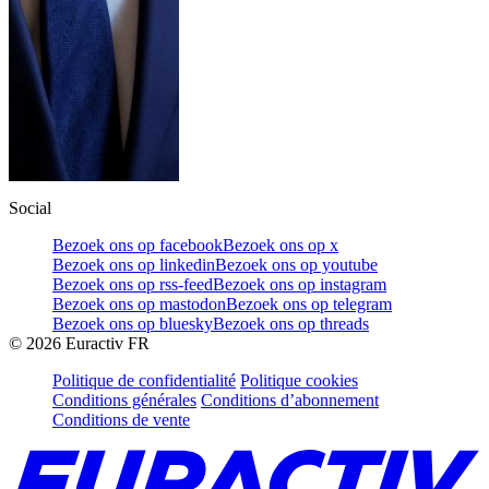
Social
Bezoek ons op facebook
Bezoek ons op x
Bezoek ons op linkedin
Bezoek ons op youtube
Bezoek ons op rss-feed
Bezoek ons op instagram
Bezoek ons op mastodon
Bezoek ons op telegram
Bezoek ons op bluesky
Bezoek ons op threads
©
2026
Euractiv FR
Politique de confidentialité
Politique cookies
Conditions générales
Conditions d’abonnement
Conditions de vente