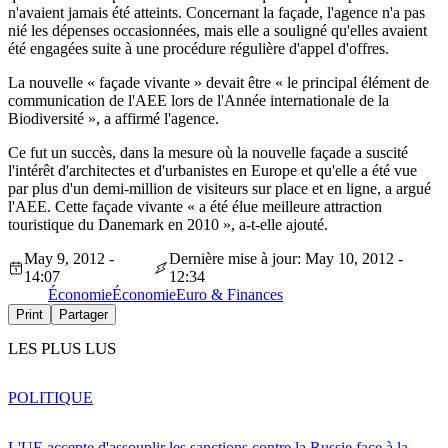
n'avaient jamais été atteints. Concernant la façade, l'agence n'a pas
nié les dépenses occasionnées, mais elle a souligné qu'elles avaient
été engagées suite à une procédure régulière d'appel d'offres.
La nouvelle « façade vivante » devait être « le principal élément de
communication de l'AEE lors de l'Année internationale de la
Biodiversité », a affirmé l'agence.
Ce fut un succès, dans la mesure où la nouvelle façade a suscité
l'intérêt d'architectes et d'urbanistes en Europe et qu'elle a été vue
par plus d'un demi-million de visiteurs sur place et en ligne, a argué
l'AEE. Cette façade vivante « a été élue meilleure attraction
touristique du Danemark en 2010 », a-t-elle ajouté.
May 9, 2012 -
Dernière mise à jour: May 10, 2012 -
14:07
12:34
Économie
Économie
Euro & Finances
Print
Partager
LES PLUS LUS
POLITIQUE
L'UE accepte d'assouplir les sanctions contre la Russie face à la