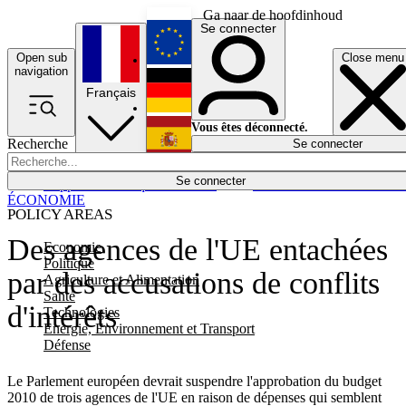
Ga naar de hoofdinhoud
Se connecter
Open sub
Close menu
English
navigation
Français
Deutsch
Vous êtes déconnecté.
Recherche
Se connecter
Español
Lumières éteintes
Se connecter
Rapporteur
Politique
Économie
Newsletters
Evénements
Em
ÉCONOMIE
POLICY AREAS
Des agences de l'UE entachées
Economie
Politique
par des accusations de conflits
Agriculture et Alimentation
Santé
d'intérêts
Technologies
Energie, Environnement et Transport
Défense
Le Parlement européen devrait suspendre l'approbation du budget
2010 de trois agences de l'UE en raison de dépenses qui semblent