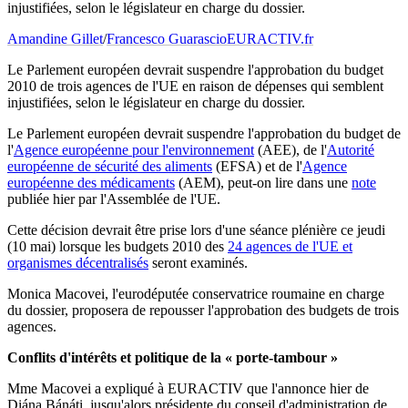
injustifiées, selon le législateur en charge du dossier.
Amandine Gillet
/
Francesco Guarascio
EURACTIV.fr
Le Parlement européen devrait suspendre l'approbation du budget
2010 de trois agences de l'UE en raison de dépenses qui semblent
injustifiées, selon le législateur en charge du dossier.
Le Parlement européen devrait suspendre l'approbation du budget de
l'
Agence européenne pour l'environnement
(AEE), de l'
Autorité
européenne de sécurité des aliments
(EFSA) et de l'
Agence
européenne des médicaments
(AEM), peut-on lire dans une
note
publiée hier par l'Assemblée de l'UE.
Cette décision devrait être prise lors d'une séance plénière ce jeudi
(10 mai) lorsque les budgets 2010 des
24 agences de l'UE et
organismes décentralisés
seront examinés.
Monica Macovei, l'eurodéputée conservatrice roumaine en charge
du dossier, proposera de repousser l'approbation des budgets de trois
agences.
Conflits d'intérêts et politique de la « porte-tambour »
Mme Macovei a expliqué à EURACTIV que l'annonce hier de
Diána Bánáti, jusqu'alors présidente du conseil d'administration de