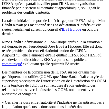
l'EFSA, qu'elle partait travailler pour l'ILSI, une organisation
financée par le secteur alimentaire et agrochimique, soulignait le
problème des conflits d'intérêts.
La raison initiale du report de la décharge pour l'EFSA est que Mme
Bánáti n'avait pas mentionné dans sa déclaration d'intérêts qu'elle
siégeait également au sein du conseil d'
ILSI-Europe
en octobre
dernier.
Mme Bánáti a démissionné d'ILSI-Europe après que la situation a
été dénoncée par l'eurodéputé José Bové à l'époque. Elle est donc
restée présidente du conseil d'administration de l'EFSA.
Aujourd'hui, elle a annoncé qu'elle quittait l'EFSA pour l'ILSI où
elle deviendra directrice. L'EFSA a par la suite publié un
communiqué
expliquant qu'elle quitterait l'Autorité.
Les membres de la commission de l'EFSA sur les organismes
génétiquement modifiés (OGM), que Mme Bánáti était chargée de
superviser, s'occupent de l'autorisation ou de l'interdiction des OGM
sur le territoire de l'UE ; ils sont accusés d'avoir entretenu des
relations étroites avec l'industrie des OGM, notamment avec
Monsanto et Syngenta.
« Ces aller-retours entre l'autorité et l'industrie ne garantissent pas à
la population que leurs actions sont dans l'intérêt des