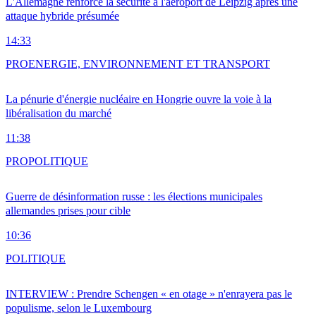
L'Allemagne renforce la sécurité à l'aéroport de Leipzig après une
attaque hybride présumée
14:33
PRO
ENERGIE, ENVIRONNEMENT ET TRANSPORT
La pénurie d'énergie nucléaire en Hongrie ouvre la voie à la
libéralisation du marché
11:38
PRO
POLITIQUE
Guerre de désinformation russe : les élections municipales
allemandes prises pour cible
10:36
POLITIQUE
INTERVIEW : Prendre Schengen « en otage » n'enrayera pas le
populisme, selon le Luxembourg