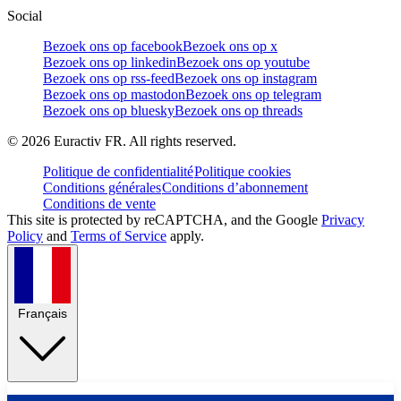
Social
Bezoek ons op facebook
Bezoek ons op x
Bezoek ons op linkedin
Bezoek ons op youtube
Bezoek ons op rss-feed
Bezoek ons op instagram
Bezoek ons op mastodon
Bezoek ons op telegram
Bezoek ons op bluesky
Bezoek ons op threads
©
2026
Euractiv FR. All rights reserved.
Politique de confidentialité
Politique cookies
Conditions générales
Conditions d’abonnement
Conditions de vente
This site is protected by reCAPTCHA, and the Google
Privacy
Policy
and
Terms of Service
apply.
Français