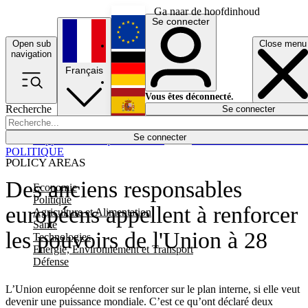
Ga naar de hoofdinhoud
Se connecter
Open sub
Close menu
English
navigation
Français
Deutsch
Vous êtes déconnecté.
Recherche
Se connecter
Español
Lumières éteintes
Se connecter
Rapporteur
Politique
Économie
Newsletters
Evénements
Em
POLITIQUE
POLICY AREAS
Des anciens responsables
Economie
Politique
européens appellent à renforcer
Agriculture et Alimentation
Santé
les pouvoirs de l'Union à 28
Technologies
Energie, Environnement et Transport
Défense
L’Union européenne doit se renforcer sur le plan interne, si elle veut
devenir une puissance mondiale. C’est ce qu’ont déclaré deux