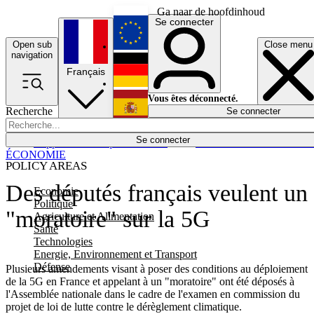
Ga naar de hoofdinhoud
Se connecter
Open sub
Close menu
English
navigation
Français
Deutsch
Vous êtes déconnecté.
Recherche
Se connecter
Español
Lumières éteintes
Se connecter
Rapporteur
Politique
Économie
Newsletters
Evénements
Em
ÉCONOMIE
POLICY AREAS
Des députés français veulent un
Economie
Politique
"moratoire" sur la 5G
Agriculture et Alimentation
Santé
Technologies
Energie, Environnement et Transport
Défense
Plusieurs amendements visant à poser des conditions au déploiement
de la 5G en France et appelant à un "moratoire" ont été déposés à
l'Assemblée nationale dans le cadre de l'examen en commission du
projet de loi de lutte contre le dérèglement climatique.