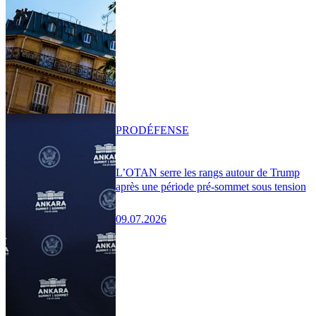
PRO
DÉFENSE
L’OTAN serre les rangs autour de Trump
après une période pré-sommet sous tension
09.07.2026