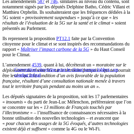
Les amendements
587
et
746,
similaires au niveau du contenu, sont
notamment signés par les députés Delphine Batho, Cédric Villani et
Matthieu Orphelin. Ils souhaiteraient que les fréquences dédiées à la
5G soient «
provisoirement suspendues
» jusqu’à ce que «
les
résultats de l’évaluation de la 5G sur la santé et le climat
» soient
présentés au Parlement.
Ils reprennent la proposition
PT12.1
faite par la Convention
citoyenne pour le climat et se sont inspirés des recommandations du
rapport «
Maîtriser l’impact carbone de la 5G
» du Haut Conseil
pour le Climat.
L’amendement
4539
, quant à lui, décrèterait un «
moratoire sur le
Convention citoyenne pour le climat versus lobbys : un
déploiement du réseau 5G sur le territoire français
» qui ne pourrait
combat inégal
être levé «
qu’à la condition d’un avis favorable de la population
française, résultant d’une consultation nationale menée à travers
tout le territoire français pendant au moins un an »
.
Les députés signataires de la proposition, soit les 17 parlementaires
«
insoumis
» du parti de Jean-Luc Mélenchon, préféreraient que l’on
se concentre sur les «
13 millions de Français touchés par
l’illectronisme
» – l’insuffisance de connaissances nécessaires à la
bonne utilisation des nouvelles technologies – et avancent que
«
pour chacun des usages de la 5G évoqués, d’autres technologies
existent déjà et suffisent
» comme la 4G ou le Wi-Fi.