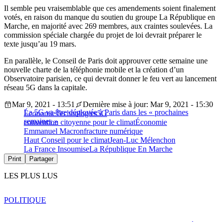
Il semble peu vraisemblable que ces amendements soient finalement
votés, en raison du manque du soutien du groupe La République en
Marche, en majorité avec 269 membres, aux craintes soulevées. La
commission spéciale chargée du projet de loi devrait préparer le
texte jusqu’au 19 mars.
En parallèle, le Conseil de Paris doit approuver cette semaine une
nouvelle charte de la téléphonie mobile et la création d’un
Observatoire parisien, ce qui devrait donner le feu vert au lancement
réseau 5G dans la capitale.
Mar 9, 2021 - 13:51
Dernière mise à jour: Mar 9, 2021 - 15:30
La 5G va être déployée à Paris dans les « prochaines
Économie
Technologies
5G
semaines »
convention citoyenne pour le climat
Économie
Emmanuel Macron
fracture numérique
Haut Conseil pour le climat
Jean-Luc Mélenchon
La France Insoumise
La République En Marche
Print
Partager
LES PLUS LUS
POLITIQUE