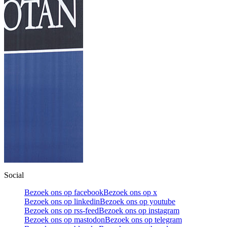
Social
Bezoek ons op facebook
Bezoek ons op x
Bezoek ons op linkedin
Bezoek ons op youtube
Bezoek ons op rss-feed
Bezoek ons op instagram
Bezoek ons op mastodon
Bezoek ons op telegram