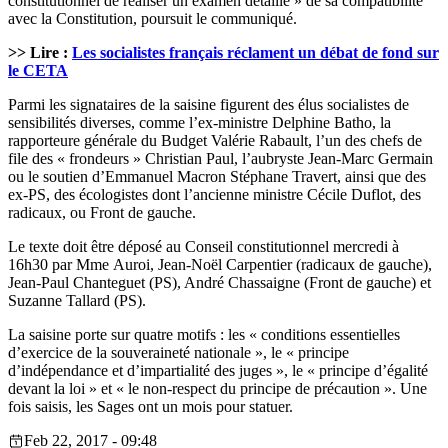
constitutionnel de réaliser un examen détaillé » de sa compatibilité
avec la Constitution, poursuit le communiqué.
>> Lire :
Les socialistes français réclament un débat de fond sur
le CETA
Parmi les signataires de la saisine figurent des élus socialistes de
sensibilités diverses, comme l’ex-ministre Delphine Batho, la
rapporteure générale du Budget Valérie Rabault, l’un des chefs de
file des « frondeurs » Christian Paul, l’aubryste Jean-Marc Germain
ou le soutien d’Emmanuel Macron Stéphane Travert, ainsi que des
ex-PS, des écologistes dont l’ancienne ministre Cécile Duflot, des
radicaux, ou Front de gauche.
Le texte doit être déposé au Conseil constitutionnel mercredi à
16h30 par Mme Auroi, Jean-Noël Carpentier (radicaux de gauche),
Jean-Paul Chanteguet (PS), André Chassaigne (Front de gauche) et
Suzanne Tallard (PS).
La saisine porte sur quatre motifs : les « conditions essentielles
d’exercice de la souveraineté nationale », le « principe
d’indépendance et d’impartialité des juges », le « principe d’égalité
devant la loi » et « le non-respect du principe de précaution ». Une
fois saisis, les Sages ont un mois pour statuer.
Feb 22, 2017 - 09:48