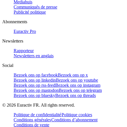
Mediahuis
Communiqués de presse
Publicité politique
Abonnements
Euractiv Pro
Newsletters
Rapporteur
Newsletters en anglais
Social
Bezoek ons op facebook
Bezoek ons op x
Bezoek ons op linkedin
Bezoek ons op youtube
Bezoek ons op rss-feed
Bezoek ons op instagram
Bezoek ons op mastodon
Bezoek ons op telegram
Bezoek ons op bluesky
Bezoek ons op threads
©
2026
Euractiv FR. All rights reserved.
Politique de confidentialité
Politique cookies
Conditions générales
Conditions d’abonnement
Conditions de vente