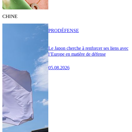
CHINE
PRO
DÉFENSE
Le Japon cherche à renforcer ses liens avec
l’Europe en matière de défense
05.08.2026