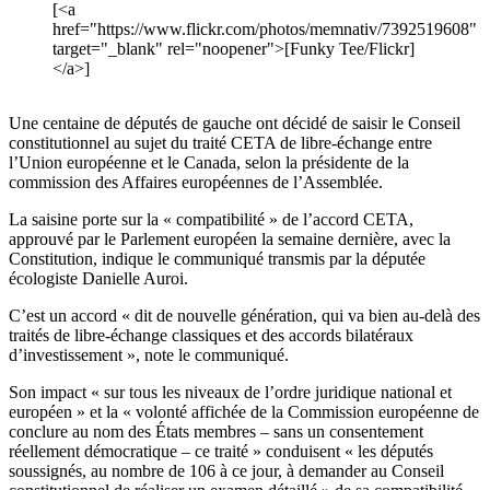
[<a
href="https://www.flickr.com/photos/memnativ/7392519608"
target="_blank" rel="noopener">[Funky Tee/Flickr]
</a>]
Une centaine de députés de gauche ont décidé de saisir le Conseil
constitutionnel au sujet du traité CETA de libre-échange entre
l’Union européenne et le Canada, selon la présidente de la
commission des Affaires européennes de l’Assemblée.
La saisine porte sur la « compatibilité » de l’accord CETA,
approuvé par le Parlement européen la semaine dernière, avec la
Constitution, indique le communiqué transmis par la députée
écologiste Danielle Auroi.
C’est un accord « dit de nouvelle génération, qui va bien au-delà des
traités de libre-échange classiques et des accords bilatéraux
d’investissement », note le communiqué.
Son impact « sur tous les niveaux de l’ordre juridique national et
européen » et la « volonté affichée de la Commission européenne de
conclure au nom des États membres – sans un consentement
réellement démocratique – ce traité » conduisent « les députés
soussignés, au nombre de 106 à ce jour, à demander au Conseil