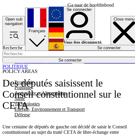
Ga naar de hoofdinhoud
Se connecter
Open sub
Close menu
English
navigation
Français
Deutsch
Vous êtes déconnecté.
Recherche
Se connecter
Español
Lumières éteintes
Se connecter
Rapporteur
Politique
Économie
Newsletters
Evénements
Em
POLITIQUE
POLICY AREAS
Des députés saisissent le
Economie
Politique
Conseil constitutionnel sur le
Agriculture et Alimentation
Santé
CETA
Technologies
Energie, Environnement et Transport
Défense
Une centaine de députés de gauche ont décidé de saisir le Conseil
constitutionnel au sujet du traité CETA de libre-échange entre