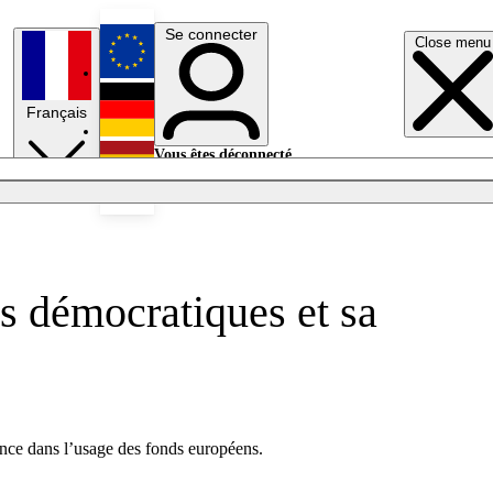
Se connecter
Close menu
English
Français
Deutsch
Vous êtes déconnecté.
Se connecter
Español
Lumières éteintes
s démocratiques et sa
nce dans l’usage des fonds européens.