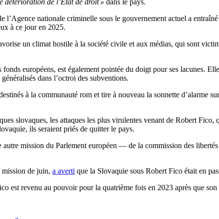
e détérioration de l’État de droit »
dans le pays.
 de l’Agence nationale criminelle sous le gouvernement actuel a entraîn
ux à ce jour en 2025.
orise un climat hostile à la société civile et aux médias, qui sont vic
s fonds européens, est également pointée du doigt pour ses lacunes. Elle
généralisés dans l’octroi des subventions.
destinés à la communauté rom et tire à nouveau la sonnette d’alarme su
tiques slovaques, les attaques les plus virulentes venant de Robert Fico
vaquie, ils seraient priés de quitter le pays.
utre mission du Parlement européen — de la commission des libertés civi
 mission de juin,
a averti
que la Slovaquie sous Robert Fico était en pas
ico est revenu au pouvoir pour la quatrième fois en 2023 après que son 