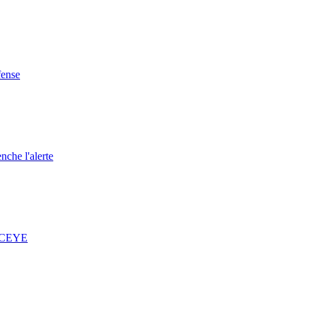
fense
nche l'alerte
 ICEYE