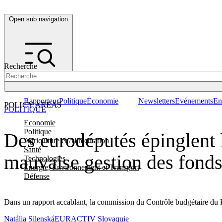
Open sub navigation
Recherche
Rapporteur
Politique
Économie
Newsletters
Evénements
Em
POLICY AREAS
POLITIQUE
Economie
Politique
Des eurodéputés épinglent 
Agriculture et Alimentation
Santé
mauvaise gestion des fond
Technologies
Energie, Environnement et Transport
Défense
Dans un rapport accablant, la commission du Contrôle budgétaire du 
Natália Silenská
EURACTIV Slovaquie