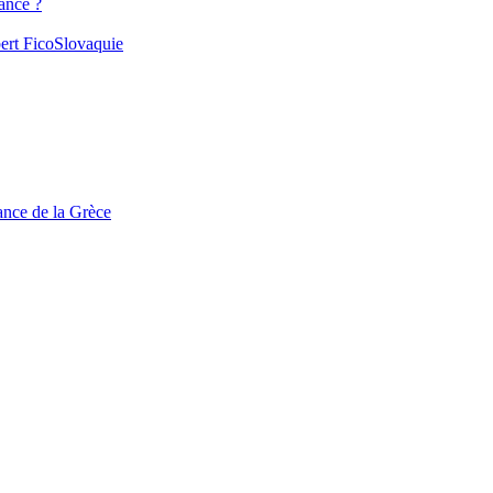
ance ?
ert Fico
Slovaquie
tance de la Grèce