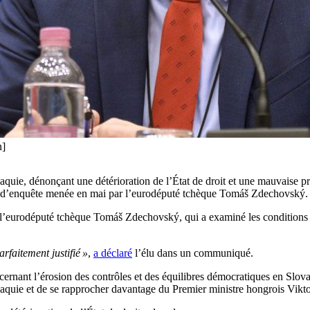
n]
lovaquie, dénonçant une détérioration de l’État de droit et une mauvaise 
n d’enquête menée en mai par l’eurodéputé tchèque Tomáš Zdechovský.
’eurodéputé tchèque Tomáš Zdechovský, qui a examiné les conditions de l
rfaitement justifié »
,
a déclaré
l’élu dans un communiqué.
cernant l’érosion des contrôles et des équilibres démocratiques en Slo
vaquie et de se rapprocher davantage du Premier ministre hongrois Vikt