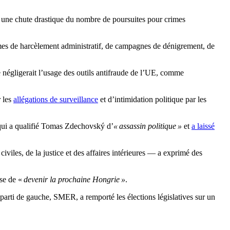
é une chute drastique du nombre de poursuites pour crimes
times de harcèlement administratif, de campagnes de dénigrement, de
 négligerait l’usage des outils antifraude de l’UE, comme
r les
allégations de surveillance
et d’intimidation politique par les
, qui a qualifié Tomas Zdechovský d’
« assassin politique »
et
a laissé
les, de la justice et des affaires intérieures — a exprimé des
se de «
devenir la prochaine Hongrie »
.
parti de gauche, SMER, a remporté les élections législatives sur un