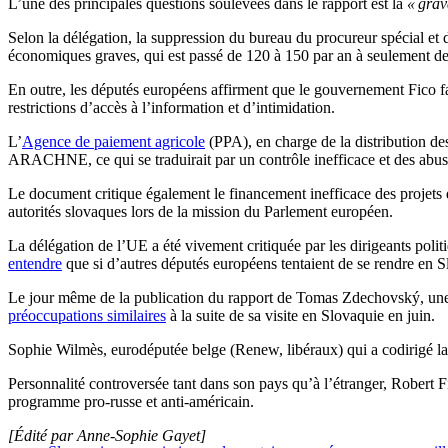
L’une des principales questions soulevées dans le rapport est la
« grav
Selon la délégation, la suppression du bureau du procureur spécial et
économiques graves, qui est passé de 120 à 150 par an à seulement de
En outre, les députés européens affirment que le gouvernement Fico fav
restrictions d’accès à l’information et d’intimidation.
L’
Agence de paiement agricole
(PPA), en charge de la distribution de
ARACHNE, ce qui se traduirait par un contrôle inefficace et des abus 
Le document critique également le financement inefficace des projets 
autorités slovaques lors de la mission du Parlement européen.
La délégation de l’UE a été vivement critiquée par les dirigeants poli
entendre
que si d’autres députés européens tentaient de se rendre en Slo
Le jour même de la publication du rapport de Tomas Zdechovský, une a
préoccupations similaires
à la suite de sa visite en Slovaquie en juin.
Sophie Wilmès, eurodéputée belge (Renew, libéraux) qui a codirigé la
Personnalité controversée tant dans son pays qu’à l’étranger, Robert F
programme pro-russe et anti-américain.
[Édité par Anne-Sophie Gayet]