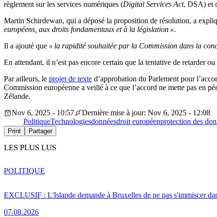
règlement sur les services numériques (
Digital Services Act
, DSA) et 
Martin Schirdewan, qui a déposé la proposition de résolution, a expli
européens, aux droits fondamentaux et à la législation »
.
Il a ajouté que
« la rapidité souhaitée par la Commission dans la con
En attendant, il n’est pas encore certain que la tentative de retarder o
Par ailleurs, le
projet de texte
d’approbation du Parlement pour l’accord
Commission européenne a veillé à ce que l’accord ne mette pas en péri
Zélande.
Nov 6, 2025 - 10:57
Dernière mise à jour: Nov 6, 2025 - 12:08
Politique
Technologies
données
droit européen
protection des do
Print
Partager
LES PLUS LUS
POLITIQUE
EXCLUSIF : L'Islande demande à Bruxelles de ne pas s'immiscer dan
07.08.2026