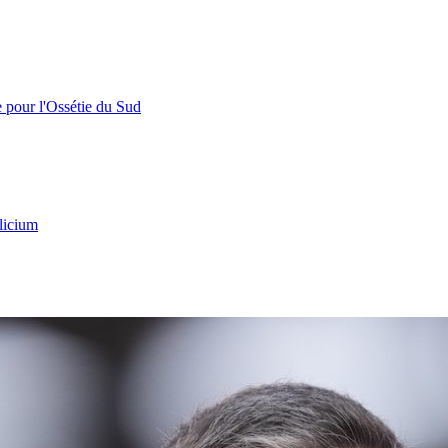
e pour l'Ossétie du Sud
licium