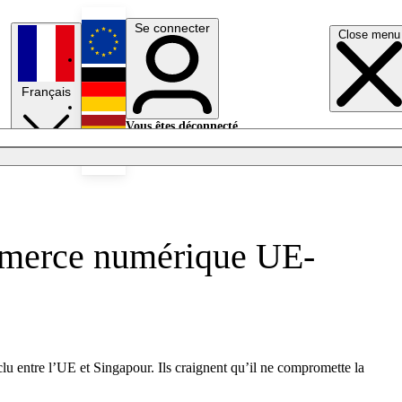
Se connecter
Close menu
English
Français
Deutsch
Vous êtes déconnecté.
Se connecter
Español
Lumières éteintes
ommerce numérique UE-
 entre l’UE et Singapour. Ils craignent qu’il ne compromette la