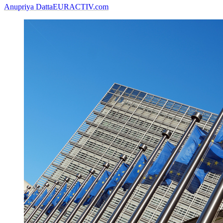
Anupriya Datta
EURACTIV.com