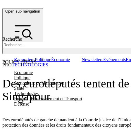
Open sub navigation
Recherche
Rapporteur
Politique
Économie
Newsletters
Evénements
Em
POLICY AREAS
PRO
TECHNOLOGIES
Economie
Politique
Des eurodéputés tentent d
Agriculture et Alimentation
Santé
Singapour
Technologies
Energie, Environnement et Transport
Défense
Des eurodéputés de gauche demandent à la Cour de justice de l’Union 
protection des données et les droits fondamentaux des citoyens europ