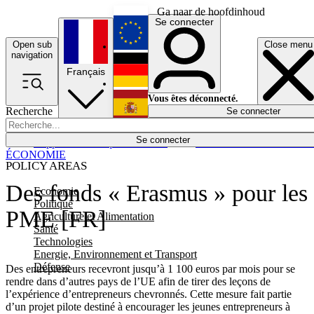
Ga naar de hoofdinhoud
Se connecter
Open sub
Close menu
English
navigation
Français
Deutsch
Vous êtes déconnecté.
Recherche
Se connecter
Español
Lumières éteintes
Se connecter
Rapporteur
Politique
Économie
Newsletters
Evénements
Em
ÉCONOMIE
POLICY AREAS
Des fonds « Erasmus » pour les
Economie
Politique
PME [FR]
Agriculture et Alimentation
Santé
Technologies
Energie, Environnement et Transport
Défense
Des entrepreneurs recevront jusqu’à 1 100 euros par mois pour se
rendre dans d’autres pays de l’UE afin de tirer des leçons de
l’expérience d’entrepreneurs chevronnés. Cette mesure fait partie
d’un projet pilote destiné à encourager les jeunes entrepreneurs à