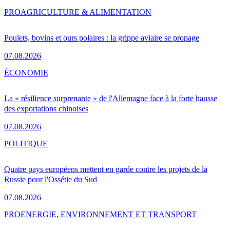
PRO
AGRICULTURE & ALIMENTATION
Poulets, bovins et ours polaires : la grippe aviaire se propage
07.08.2026
ÉCONOMIE
La « résilience surprenante » de l'Allemagne face à la forte hausse
des exportations chinoises
07.08.2026
POLITIQUE
Quatre pays européens mettent en garde contre les projets de la
Russie pour l'Ossétie du Sud
07.08.2026
PRO
ENERGIE, ENVIRONNEMENT ET TRANSPORT