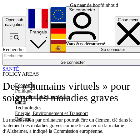
Ga naar de hoofdinhoud
Se connecter
Open sub
Close menu
English
navigation
Français
Deutsch
Vous êtes déconnecté.
Recherche
Se connecter
Español
Lumières éteintes
Se connecter
Rapporteur
Politique
Économie
Newsletters
Evénements
Em
SANTÉ
POLICY AREAS
Des « humains virtuels » pour
Economie
Politique
soigner les maladies graves
Agriculture et Alimentation
Santé
Technologies
Energie, Environnement et Transport
Défense
La modélisation par ordinateur pourrait être un élément clé dans le
traitement des maladies graves comme le cancer ou la maladie
d’Alzheimer, a indiqué la Commission européenne.