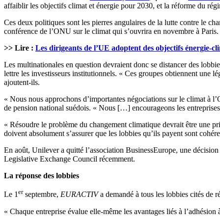
affaiblir les objectifs climat et énergie pour 2030, et la réforme du r
Ces deux politiques sont les pierres angulaires de la lutte contre le 
conférence de l’ONU sur le climat qui s’ouvrira en novembre à Paris. L
>> Lire :
Les dirigeants de l’UE adoptent des objectifs énergie-cl
Les multinationales en question devraient donc se distancer des lobbies
lettre les investisseurs institutionnels. « Ces groupes obtiennent une l
ajoutent-ils.
« Nous nous approchons d’importantes négociations sur le climat à l
de pension national suédois. « Nous […] encourageons les entreprises à 
« Résoudre le problème du changement climatique devrait être une prio
doivent absolument s’assurer que les lobbies qu’ils payent sont cohére
En août, Unilever a quitté l’association BusinessEurope, une décision
Legislative Exchange Council récemment.
La réponse des lobbies
er
Le 1
septembre,
EURACTIV
a demandé à tous les lobbies cités de ré
« Chaque entreprise évalue elle-même les avantages liés à l’adhésio