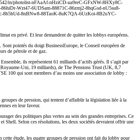
14231501542/in/photolist-nFAaAf-nHziCD-ua9reC-GFxNW-8HXy8C-
86hiDr-Wzt47-6UDSam-88871C-86zmj2-8hqGsd-nU5su8-
vc-8b5hUd-8nBNw8-88TaoK-8uK7QA-6UzKoi-8B2uYC-
-climat en privé. Et leur demandent de quitter les lobbys européens.
is. Sont pointés du doigt BusinessEurope, le Conseil européen de
rs de pétrole et de gaz.
Ensemble, ils représentent 61 milliards d’actifs gérés. Il s’agit par
(Royaume-Uni, 19 milliards), de The Pensions Trust (UK, 8,7
du FTSE 100 qui sont membres d’au moins une association de lobby :
oupes de pression, qui tentent d’affaiblir la législation liée à la
ennes en leur faveur.
courager des politiques plus vertes au sein des grandes entreprises. Ce
Shell. Selon ces résolutions, les deux sociétés devraient offrir une
n cette étude, les quatre groupes de pression ont fait du lobby pour