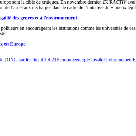
urope sont la cible de critiques. En novembre dernier,
EURACTIV
avait
n de l’air et aux décharges dans le cadre de l’initiative du « mieux légi
galité des genres et à l’environnement
ollueurs en encourageant les institutions comme les universités de cesser
tir.
ux en Europe
e l'ONU sur le climat
COP21
Économie
énergie fossile
Environnement
E