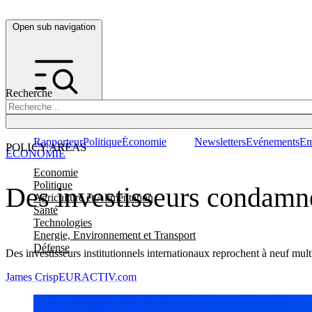
Open sub navigation
Recherche
Rapporteur
Politique
Économie
Newsletters
Evénements
Em
POLICY AREAS
ÉCONOMIE
Economie
Politique
Des investisseurs condamnen
Agriculture et Alimentation
Santé
Technologies
Energie, Environnement et Transport
Défense
Des investisseurs institutionnels internationaux reprochent à neuf mult
James Crisp
EURACTIV.com