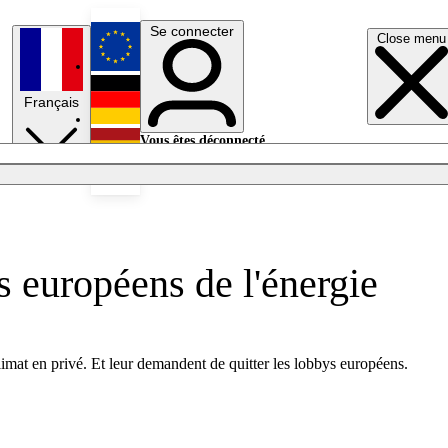
Se connecter
Close menu
English
Français
Deutsch
Vous êtes déconnecté.
Se connecter
Español
Lumières éteintes
s européens de l'énergie
climat en privé. Et leur demandent de quitter les lobbys européens.