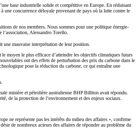
’une base industrielle solide et compétitive en Europe. En réduisant
s à une concurrence déloyale provenant de pays où la lutte contre le
s positions de nos membres. Nous sommes pour une politique énergie-
e l’association, Alessandro Torello.
it une mauvaise interprétation de leur position.
 le moyen le plus efficace d’atteindre les objectifs climatiques futurs
enouvelables ont des effets de perturbation des prix du carbone dans le
echnologique pour la réduction du carbone, ce qui entraîne une
n.
nale minière et pétrolière australienne BHP Billiton avait répondu.
rité, de la protection de l’environnement et des enjeux sociaux.
ope ne représente pas les intérêts du milieu des affaires », confirme
le désir de nombreux acteurs des affaires de répondre au problème du