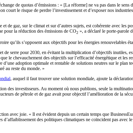
échange de quotas d’émissions : « [La réforme] ne va pas dans le sens d
 on court le risque de perdre l’investissement et d’exposer nos industrie
le et de gaz, sur le climat et sur d’autres sujets, est cohérente avec le
ique pour la réduction des émissions de CO
», a déclaré le porte-parole d
2
roire qu’ils s’opposent aux objectifs pour les énergies renouvelables éta
de serre pour 2030, en évitant la multiplication d’objectifs inutiles, est
que le chevauchement des objectifs sur l’efficacité énergétique et les r
 d’une adoption optimale et rentable de solutions neutres sur le plan t
aré au reste du monde. »
ondial
, auquel il faut trouver une solution mondiale, ajoute la déclaratio
ction des investisseurs. Au moment où nous publions, seule la multinatio
teurs de pétrole et de gaz avait pour objectif l’amélioration de la sécu
tion avec joie. « Il est évident depuis un certain temps que BusinessEur
es d’affaiblissement des politiques climatiques ne coïncident pas avec 