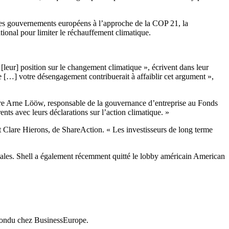
n des gouvernements européens à l’approche de la COP 21, la
tional pour limiter le réchauffement climatique.
 [leur] position sur le changement climatique », écrivent dans leur
rie […] votre désengagement contribuerait à affaiblir cet argument »,
are Arne Lööw, responsable de la gouvernance d’entreprise au Fonds
ents avec leurs déclarations sur l’action climatique. »
t Clare Hierons, de ShareAction. « Les investisseurs de long terme
ntales. Shell a également récemment quitté le lobby américain American
épondu chez BusinessEurope.