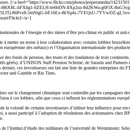
vestisseurs. [<a href="https://www.flickr.com/photos/jeepersmedia/
88iX8L-hFXhg1-6ZELH-br6bDN-8Xp2uz-8d2KWa-g6FiX-8uG3vg-
-a5LfTj-86Pvz8-5mNtgG-bE16Ex-8kYq4x-7VEQsU-7YVwDZ-gL3x
rt/Flickr]</a>]
inationales de l’énergie et des mines d’être pro-climat en public et anti
ie à mettre un terme à leur collaboration avec certains lobbies bruxello
 européenne des métaux) et l’Organisation internationale des producteu
ve des fonds de pension, des trusts et des fondations de trois continents. 
ctifs gérés), d’UNISON Staff Pension Scheme, de Sarasin and Partners 
is dernier, ces investisseurs ont fait une liste de grandes entreprises 
octor and Gamble et Rio Tinto.
ses sur le changement climatique sont contredits par les campagnes des gr
ésion à ces lobbies, afin que ceux-ci influent les réglementations europé
de la volonté de certains investisseurs d’utiliser leur influence pour en
aussi participé à l’adoption de résolutions des actionnaires chez BP et 
e.
s
de l’Institut d’étude des politiques de l’université de Westminster. Selo