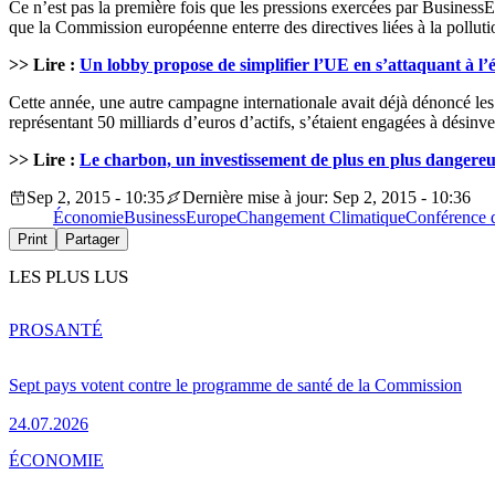
Ce n’est pas la première fois que les pressions exercées par BusinessE
que la Commission européenne enterre des directives liées à la pollutio
>> Lire :
Un lobby propose de simplifier l’UE en s’attaquant à l’é
Cette année, une autre campagne internationale avait déjà dénoncé les p
représentant 50 milliards d’euros d’actifs, s’étaient engagées à désinves
>> Lire :
Le charbon, un investissement de plus en plus dangere
Sep 2, 2015 - 10:35
Dernière mise à jour: Sep 2, 2015 - 10:36
Économie
BusinessEurope
Changement Climatique
Conférence d
Print
Partager
LES PLUS LUS
PRO
SANTÉ
Sept pays votent contre le programme de santé de la Commission
24.07.2026
ÉCONOMIE