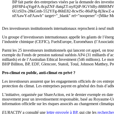
BP fait partie des entreprises visées par la demande des in
jHF8P4-qYqpFA-8cpZNF-8atqZT-nyfQiP-9GVhBy-888HMV-
6UzSDx-28kGmb-552YFg-86hE82-8cwfSc-86sPJg-8j3kwZ
nFAawY-nFAawh" target="_blank" rel="noopener">[Mike Moza
Des investisseurs institutionnels internationaux reprochent à neuf mult
Un groupe d’investisseurs internationaux appelle les géants de l’énerg
l’industrie chimique (CEFIC), FuelsEurope, Eurométaux (l’Association
Parmi les 25 investisseurs institutionnels qui lancent cet appel, on trou
exemple du Fonds de pension national suédois AP4 (31 milliards d’a
milliards) et de l’Australian Ethical Investment (546 millions). Le mo
BHP Billiton, BP, EDF, Glencore, Statoil, Total, Johnson Matthey, Pr
Pro-climat en public, anti-climat en privé ?
Les investisseurs assurent que les engagements officiels de ces entrepri
protection du climat. Les entreprises payent en général des frais d’adh
L’initiative, organisée par ShareAction, est le dernier exemple en date 
mouvement pour un investissement responsable, basé au Royaume-Uni, a 
information officielle sur les risques associés au changement climatiqu
EURACTIV
a consulté une
lettre envoyée à BP
, qui cite les
recherche