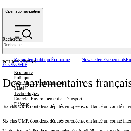
Open sub navigation
Recherche
Rapporteur
Politique
Économie
Newsletters
Evénements
Em
POLICY AREAS
ÉCONOMIE
Economie
Politique
Des parlementaires français
Agriculture et Alimentation
Santé
Technologies
Energie, Environnement et Transport
Défense
Six élus UMP, dont deux députés européens, ont lancé un comité interpa
Six élus UMP, dont deux députés européens, ont lancé un comité interpa
L’initiative du billet de un euro, relancée, lundi 25 janvier, par le dé