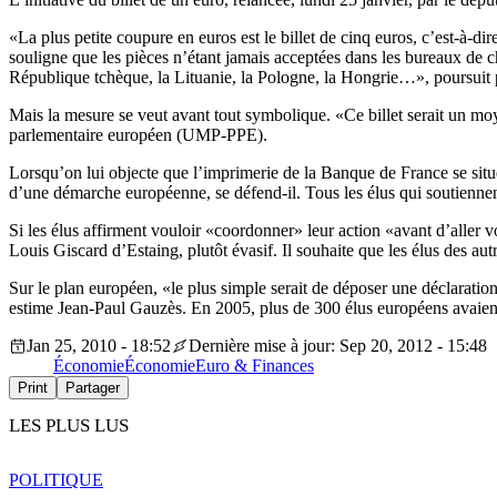
«La plus petite coupure en euros est le billet de cinq euros, c’est-à-dir
souligne que les pièces n’étant jamais acceptées dans les bureaux de 
République tchèque, la Lituanie, la Pologne, la Hongrie…», poursuit
Mais la mesure se veut avant tout symbolique. «Ce billet serait un moy
parlementaire européen (UMP-PPE).
Lorsqu’on lui objecte que l’imprimerie de la Banque de France se situ
d’une démarche européenne, se défend-il. Tous les élus qui soutiennent
Si les élus affirment vouloir «coordonner» leur action «avant d’aller 
Louis Giscard d’Estaing, plutôt évasif. Il souhaite que les élus des a
Sur le plan européen, «le plus simple serait de déposer une déclaratio
estime Jean-Paul Gauzès. En 2005, plus de 300 élus européens avaient 
Jan 25, 2010 - 18:52
Dernière mise à jour: Sep 20, 2012 - 15:48
Économie
Économie
Euro & Finances
Print
Partager
LES PLUS LUS
POLITIQUE