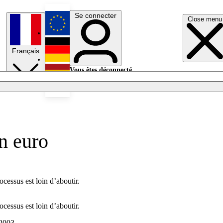
Se connecter
Close menu
English
Français
Deutsch
Vous êtes déconnecté.
Se connecter
Español
Lumières éteintes
un euro
cessus est loin d’aboutir.
cessus est loin d’aboutir.
 2003.