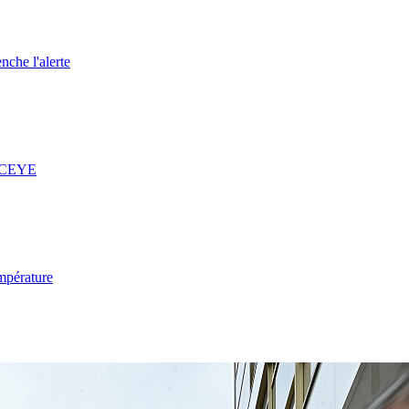
nche l'alerte
 ICEYE
mpérature