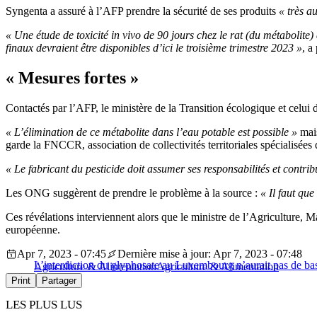
Syngenta a assuré à l’AFP prendre la sécurité de ses produits
« très au
« Une étude de toxicité in vivo de 90 jours chez le rat (du métabolite
finaux devraient être disponibles d’ici le troisième trimestre 2023 »
, a
« Mesures fortes »
Contactés par l’AFP, le ministère de la Transition écologique et celui d
« L’élimination de ce métabolite dans l’eau potable est possible »
mai
garde la FNCCR, association de collectivités territoriales spécialisées 
« Le fabricant du pesticide doit assumer ses responsabilités et contr
Les ONG suggèrent de prendre le problème à la source :
« Il faut qu
Ces révélations interviennent alors que le ministre de l’Agriculture, M
européenne.
Apr 7, 2023 - 07:45
Dernière mise à jour: Apr 7, 2023 - 07:48
L’interdiction du glyphosate au Luxembourg n’aurait pas de base
Agriculture & Alimentation
Agriculture & Alimentation
Print
Partager
LES PLUS LUS