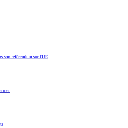
s son référendum sur l'UE
la mer
ts