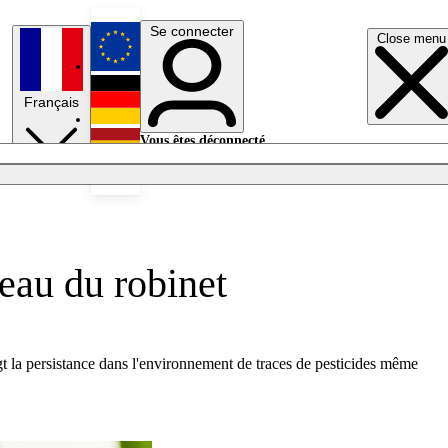
Se connecter
Close menu
English
Français
Deutsch
Vous êtes déconnecté.
Se connecter
Español
Lumières éteintes
'eau du robinet
igt la persistance dans l'environnement de traces de pesticides même