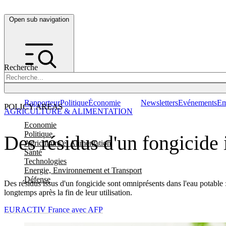
Open sub navigation
Recherche
Rapporteur
Politique
Économie
Newsletters
Evénements
Em
POLICY AREAS
AGRICULTURE & ALIMENTATION
Economie
Politique
Des résidus d'un fongicide 
Agriculture et Alimentation
Santé
Technologies
Energie, Environnement et Transport
Défense
Des résidus issus d'un fongicide sont omniprésents dans l'eau potable :
longtemps après la fin de leur utilisation.
EURACTIV France avec AFP