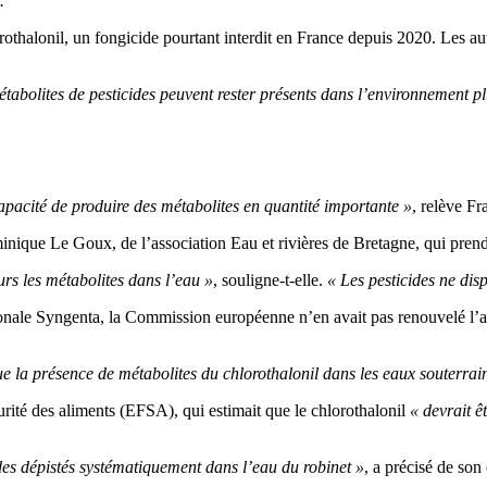
.
thalonil, un fongicide pourtant interdit en France depuis 2020. Les auto
métabolites de pesticides peuvent rester présents dans l’environnement pl
apacité de produire des métabolites en quantité importante »
, relève F
ique Le Goux, de l’association Eau et rivières de Bretagne, qui prend 
ours les métabolites dans l’eau »
, souligne-t-elle.
« Les pesticides ne dis
ionale Syngenta, la Commission européenne n’en avait pas renouvelé l’au
ue la présence de métabolites du chlorothalonil dans les eaux souterrain
rité des aliments (EFSA), qui estimait que le chlorothalonil
« devrait 
ides dépistés systématiquement dans l’eau du robinet »
, a précisé de son