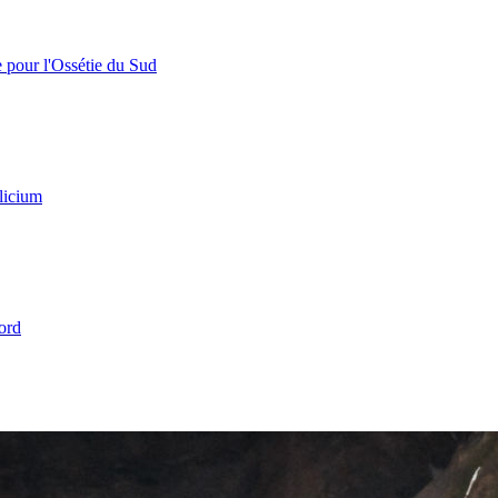
e pour l'Ossétie du Sud
licium
ord