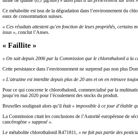
limite de qualité (0,1 µg/litre)
« dans plus d’un prélèvement sur trois »
Ce métabolite est issu de la dégradation dans l’environnement du chloro
eaux de consommation suisses.
« Ces résultats attestent qu’en fonction de leurs propriétés, certains 
issus »
, conclut l’Anses.
« Faillite »
« On sait depuis 2006 par la Commission que le chlorothalonil a la c
Cette persistance dans l’environnement ne surprend pas non plus Domin
« L’atrazine est interdite depuis plus de 20 ans et on en retrouve touj
Pour ce qui concerne le chlorothalonil, commercialisé par la multinat
jusqu’en mai 2020 pour l’écoulement des stocks du produit.
Bruxelles soulignait alors qu’il était
« impossible à ce jour d’établir q
La Commission citait les conclusions de l’Autorité européenne de sécu
cancérogène
« supposé ».
Le métabolite chlorothalonil R471811,
« ne fait pas partie des pestic