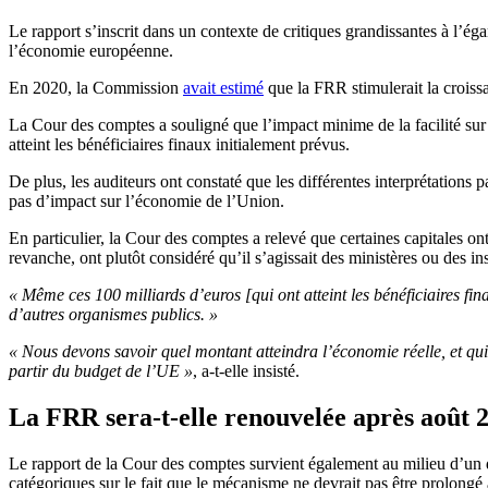
Le rapport s’inscrit dans un contexte de critiques grandissantes à l’é
l’économie européenne.
En 2020, la Commission
avait estimé
que la FRR stimulerait la crois
La Cour des comptes a souligné que l’impact minime de la facilité sur 
atteint les bénéficiaires finaux initialement prévus.
De plus, les auditeurs ont constaté que les différentes interprétations
pas d’impact sur l’économie de l’Union.
En particulier, la Cour des comptes a relevé que certaines capitales o
revanche, ont plutôt considéré qu’il s’agissait des ministères ou des i
« Même ces 100 milliards d’euros [qui ont atteint les bénéficiaires fi
d’autres organismes publics. »
« Nous devons savoir quel montant atteindra l’économie réelle, et qui s
partir du budget de l’UE »
, a-t-elle insisté.
La FRR sera-t-elle renouvelée après août 
Le rapport de la Cour des comptes survient également au milieu d’un 
catégoriques sur le fait que le mécanisme ne devrait pas être prolongé 