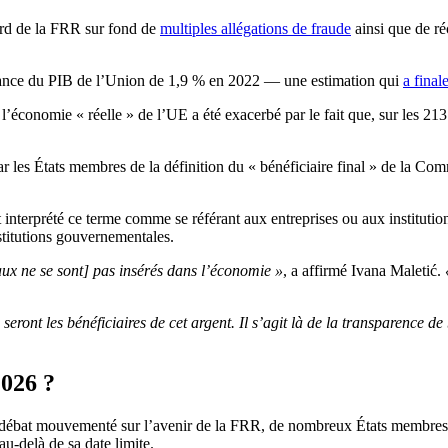
gard de la FRR sur fond de
multiples allégations de fraude
ainsi que de ré
sance du PIB de l’Union de 1,9 % en 2022 — une estimation qui
a final
l’économie « réelle » de l’UE a été exacerbé par le fait que, sur les 21
 par les États membres de la définition du « bénéficiaire final » de la C
nt interprété ce terme comme se référant aux entreprises ou aux institut
nstitutions gouvernementales.
naux ne se sont] pas insérés dans l’économie »
, a affirmé Ivana Maletić.
eront les bénéficiaires de cet argent.
Il s’agit là de la transparence d
2026 ?
débat mouvementé sur l’avenir de la FRR, de nombreux États membres et
au-delà de sa date limite.