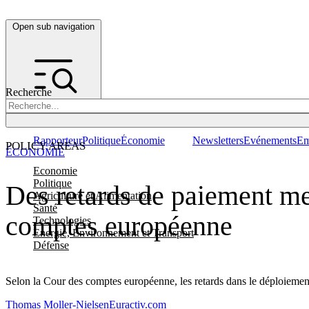
Open sub navigation
Recherche
Rapporteur
Politique
Économie
Newsletters
Evénements
Em
POLICY AREAS
ÉCONOMIE
Economie
Politique
Des retards de paiement me
Agriculture et Alimentation
Santé
comptes européenne
Technologies
Energie, Environnement et Transport
Défense
Selon la Cour des comptes européenne, les retards dans le déploiemen
Thomas Moller-Nielsen
Euractiv.com