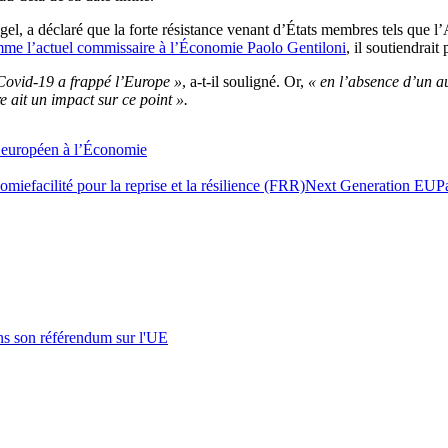
el, a déclaré que la forte résistance venant d’États membres tels que l’A
me l’actuel commissaire à l’Économie Paolo Gentiloni
, il soutiendrai
a Covid-19 a frappé l’Europe »
, a-t-il souligné. Or,
« en l’absence d’un aut
e ait un impact sur ce point ».
 européen à l’Économie
omie
facilité pour la reprise et la résilience (FRR)
Next Generation EU
P
s son référendum sur l'UE