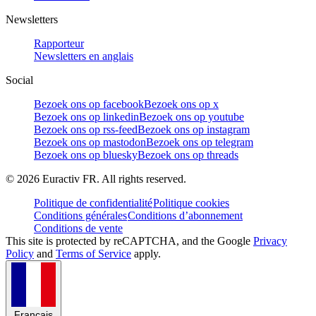
Newsletters
Rapporteur
Newsletters en anglais
Social
Bezoek ons op facebook
Bezoek ons op x
Bezoek ons op linkedin
Bezoek ons op youtube
Bezoek ons op rss-feed
Bezoek ons op instagram
Bezoek ons op mastodon
Bezoek ons op telegram
Bezoek ons op bluesky
Bezoek ons op threads
©
2026
Euractiv FR. All rights reserved.
Politique de confidentialité
Politique cookies
Conditions générales
Conditions d’abonnement
Conditions de vente
This site is protected by reCAPTCHA, and the Google
Privacy
Policy
and
Terms of Service
apply.
Français