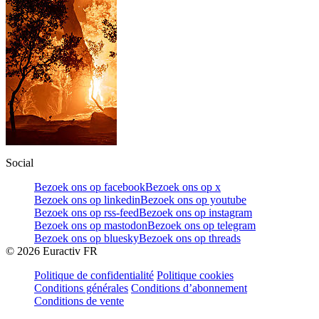
Social
Bezoek ons op facebook
Bezoek ons op x
Bezoek ons op linkedin
Bezoek ons op youtube
Bezoek ons op rss-feed
Bezoek ons op instagram
Bezoek ons op mastodon
Bezoek ons op telegram
Bezoek ons op bluesky
Bezoek ons op threads
©
2026
Euractiv FR
Politique de confidentialité
Politique cookies
Conditions générales
Conditions d’abonnement
Conditions de vente