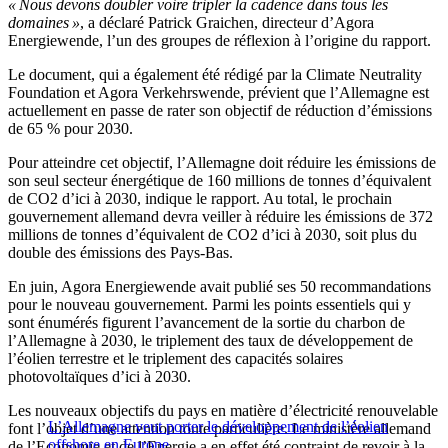
« Nous devons doubler voire tripler la cadence dans tous les
domaines »
, a déclaré Patrick Graichen, directeur d’Agora
Energiewende, l’un des groupes de réflexion à l’origine du rapport.
Le document, qui a également été rédigé par la Climate Neutrality
Foundation et Agora Verkehrswende, prévient que l’Allemagne est
actuellement en passe de rater son objectif de réduction d’émissions
de 65 % pour 2030.
Pour atteindre cet objectif, l’Allemagne doit réduire les émissions de
son seul secteur énergétique de 160 millions de tonnes d’équivalent
de CO2 d’ici à 2030, indique le rapport. Au total, le prochain
gouvernement allemand devra veiller à réduire les émissions de 372
millions de tonnes d’équivalent de CO2 d’ici à 2030, soit plus du
double des émissions des Pays-Bas.
En juin, Agora Energiewende avait publié ses 50 recommandations
pour le nouveau gouvernement. Parmi les points essentiels qui y
sont énumérés figurent l’avancement de la sortie du charbon de
l’Allemagne à 2030, le triplement des taux de développement de
l’éolien terrestre et le triplement des capacités solaires
photovoltaïques d’ici à 2030.
Les nouveaux objectifs du pays en matière d’électricité renouvelable
L’Allemagne veut porter le développement de l’éolien
font l’objet d’une attention toute particulière. Le ministère allemand
offshore en Europe
de l’Economie et de l’Energie a en effet été contraint de revoir à la