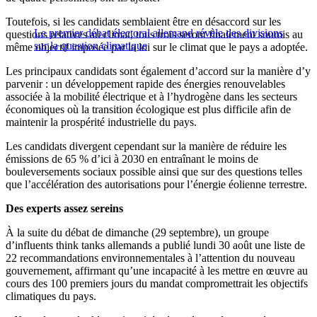
Toutefois, si les candidats semblaient être en désaccord sur les
Le premier débat électoral allemand révèle des divisions
questions relatives au climat, tous trois seront finalement soumis au
sur la question climatique
même objectif imposée par la loi sur le climat que le pays a adoptée.
Les principaux candidats sont également d’accord sur la manière d’y
parvenir : un développement rapide des énergies renouvelables
associée à la mobilité électrique et à l’hydrogène dans les secteurs
économiques où la transition écologique est plus difficile afin de
maintenir la prospérité industrielle du pays.
Les candidats divergent cependant sur la manière de réduire les
émissions de 65 % d’ici à 2030 en entraînant le moins de
bouleversements sociaux possible ainsi que sur des questions telles
que l’accélération des autorisations pour l’énergie éolienne terrestre.
Des experts assez sereins
À la suite du débat de dimanche (29 septembre), un groupe
d’influents think tanks allemands a publié lundi 30 août une liste de
22 recommandations environnementales à l’attention du nouveau
gouvernement, affirmant qu’une incapacité à les mettre en œuvre au
cours des 100 premiers jours du mandat compromettrait les objectifs
climatiques du pays.