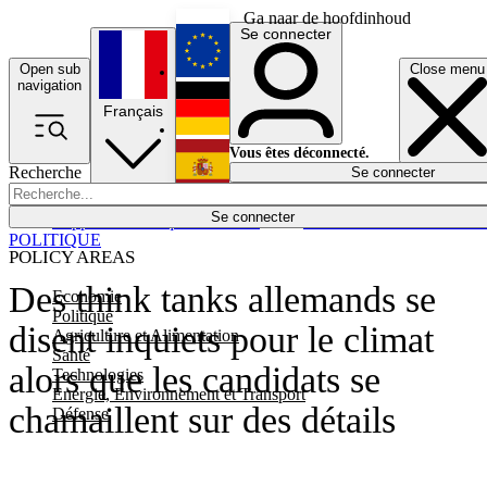
Ga naar de hoofdinhoud
Se connecter
Open sub
Close menu
English
navigation
Français
Deutsch
Vous êtes déconnecté.
Recherche
Se connecter
Español
Lumières éteintes
Se connecter
Rapporteur
Politique
Économie
Newsletters
Evénements
Em
POLITIQUE
POLICY AREAS
Des think tanks allemands se
Economie
Politique
disent inquiets pour le climat
Agriculture et Alimentation
Santé
alors que les candidats se
Technologies
Energie, Environnement et Transport
chamaillent sur des détails
Défense