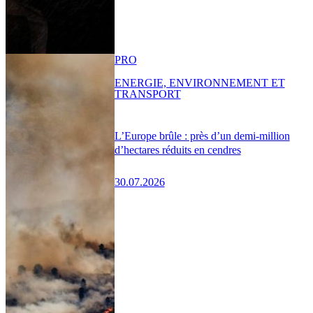
PRO
ENERGIE, ENVIRONNEMENT ET
TRANSPORT
L’Europe brûle : près d’un demi-million
d’hectares réduits en cendres
30.07.2026