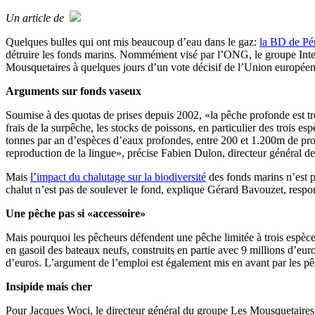
Un article de
Quelques bulles qui ont mis beaucoup d’eau dans le gaz:
la BD de Pén
détruire les fonds marins. Nommément visé par l’ONG, le groupe Interm
Mousquetaires à quelques jours d’un vote décisif de l’Union européen
Arguments sur fonds vaseux
Soumise à des quotas de prises depuis 2002, «la pêche profonde est trè
frais de la surpêche, les stocks de poissons, en particulier des trois 
tonnes par an d’espèces d’eaux profondes, entre 200 et 1.200m de pro
reproduction de la lingue», précise Fabien Dulon, directeur général d
Mais
l’impact du chalutage sur la biodiversité
des fonds marins n’est pa
chalut n’est pas de soulever le fond, explique Gérard Bavouzet, respo
Une pêche pas si «accessoire»
Mais pourquoi les pêcheurs défendent une pêche limitée à trois espèce
en gasoil des bateaux neufs, construits en partie avec 9 millions d’eur
d’euros. L’argument de l’emploi est également mis en avant par les pêc
Insipide mais cher
Pour Jacques Woci, le directeur général du groupe Les Mousquetaires,