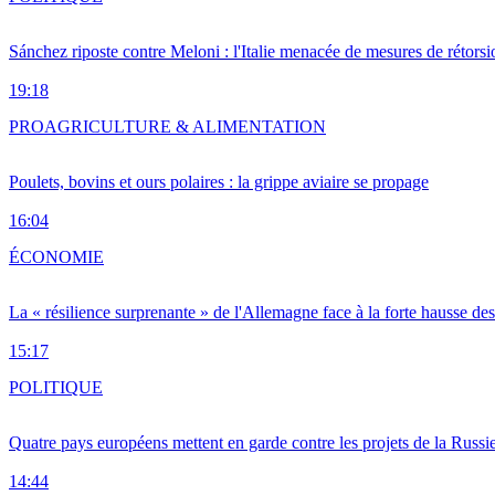
Sánchez riposte contre Meloni : l'Italie menacée de mesures de rétorsi
19:18
PRO
AGRICULTURE & ALIMENTATION
Poulets, bovins et ours polaires : la grippe aviaire se propage
16:04
ÉCONOMIE
La « résilience surprenante » de l'Allemagne face à la forte hausse de
15:17
POLITIQUE
Quatre pays européens mettent en garde contre les projets de la Russi
14:44