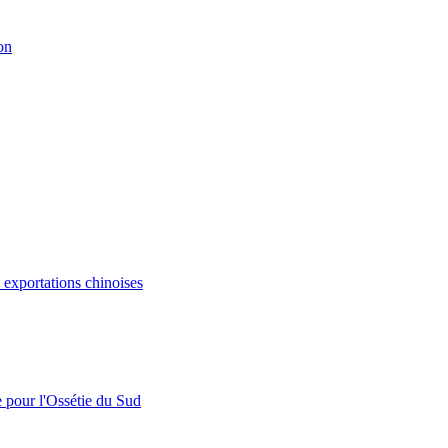
on
s exportations chinoises
e pour l'Ossétie du Sud