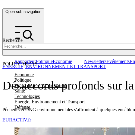
Open sub navigation
Recherche
Rapporteur
Politique
Économie
Newsletters
Evénements
Em
POLICY AREAS
ENERGIE, ENVIRONNEMENT ET TRANSPORT
Economie
Politique
Désaccords profonds sur la
Agriculture et Alimentation
Santé
Technologies
Energie, Environnement et Transport
Défense
Pêcheurs et ONG environnementales s'affrontent à quelques encâblures
EURACTIV.fr