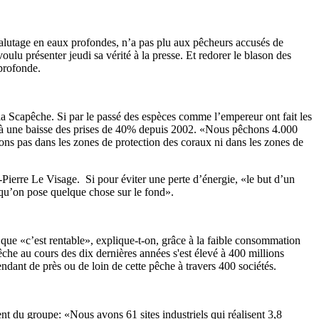
halutage en eaux profondes, n’a pas plu aux pêcheurs accusés de
u présenter jeudi sa vérité à la presse. Et redorer le blason des
profonde.
la Scapêche. Si par le passé des espèces comme l’empereur ont fait les
râce à une baisse des prises de 40% depuis 2002. «Nous pêchons 4.000
ns pas dans les zones de protection des coraux ni dans les zones de
n-Pierre Le Visage. Si pour éviter une perte d’énergie, «le but d’un
 qu’on pose quelque chose sur le fond».
que «c’est rentable», explique-t-on, grâce à la faible consommation
êche au cours des dix dernières années s'est élevé à 400 millions
ndant de près ou de loin de cette pêche à travers 400 sociétés.
 du groupe: «Nous avons 61 sites industriels qui réalisent 3,8