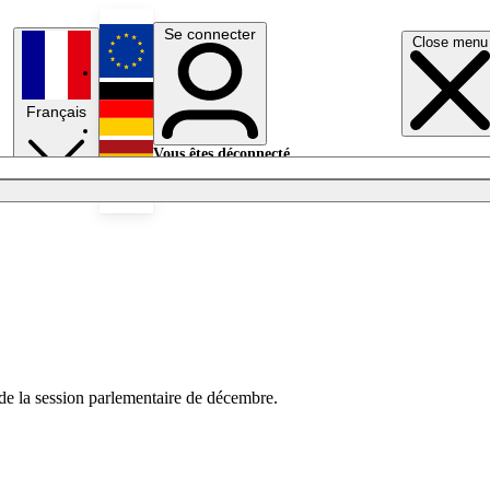
Se connecter
Close menu
English
Français
Deutsch
Vous êtes déconnecté.
Se connecter
Español
Lumières éteintes
de la session parlementaire de décembre.