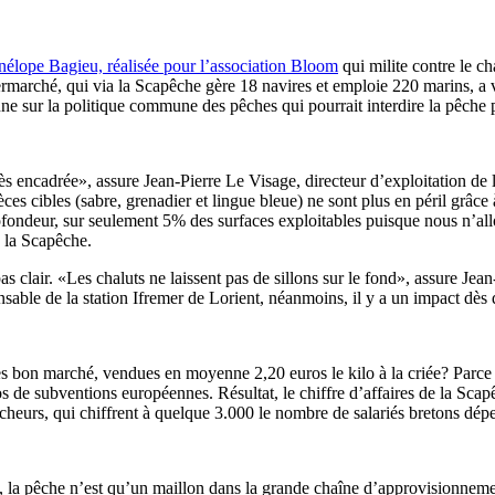
élope Bagieu, réalisée pour l’association Bloom
qui milite contre le c
arché, qui via la Scapêche gère 18 navires et emploie 220 marins, a voul
ne sur la politique commune des pêches qui pourrait interdire la pêche 
s encadrée», assure Jean-Pierre Le Visage, directeur d’exploitation de 
espèces cibles (sabre, grenadier et lingue bleue) ne sont plus en péril g
fondeur, sur seulement 5% des surfaces exploitables puisque nous n’allo
e la Scapêche.
s clair. «Les chaluts ne laissent pas de sillons sur le fond», assure Jea
nsable de la station Ifremer de Lorient, néanmoins, il y a un impact dès
s bon marché, vendues en moyenne 2,20 euros le kilo à la criée? Parce 
os de subventions européennes. Résultat, le chiffre d’affaires de la Scap
heurs, qui chiffrent à quelque 3.000 le nombre de salariés bretons dépe
 la pêche n’est qu’un maillon dans la grande chaîne d’approvisionnement