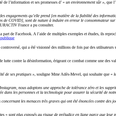
té de l’information et ses promesses d’ «
un environnement sûr »
, que l
s engagements qu’elle prend [en matière de la fiabilité des informations
 de COVID], sont de nature à induire en erreur le consommateur sur la q
URACTIV
France a pu consulter.
part de Facebook. A l’aide de multiples exemples et études, ils reproc
 publique
s controversé, qui a été visionné des millions de fois par des utilisateur
ie de lutte contre la désinformation, érigeant ce combat comme une des v
ité de ses pratiques »
, souligne Mme Adès-Mevel, qui souhaite que «
l
nstagram, nous adoptons une approche de tolérance zéro et les supprim
ée dans les personnes et la technologie pour assurer la sécurité de notr
concernant les menaces très graves qui ont été énoncées contre des jou
stes «
sont plus exposés au risque de préjudice en ligne parce que leur 