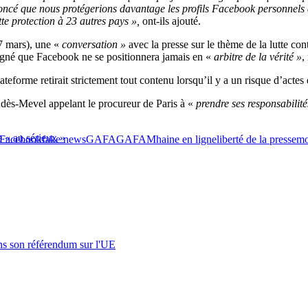
noncé que nous protégerions davantage les profils Facebook personnels d
te protection à 23 autres pays »,
ont-ils ajouté.
7 mars), une «
conversation »
avec la presse sur le thème de la lutte con
ligné que Facebook ne se positionnera jamais en «
arbitre de la vérité »
,
lateforme retirait strictement tout contenu lorsqu’il y a un risque d’ac
dès-Mevel appelant le procureur de Paris à «
prendre ses responsabilité
e « au sérieux »
Facebook
fake news
GAFA
GAFAM
haine en ligne
liberté de la presse
mo
s son référendum sur l'UE