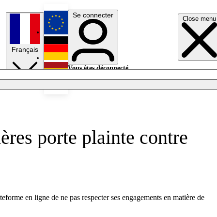
Se connecter
Close menu
English
Français
Deutsch
Vous êtes déconnecté.
Se connecter
Español
Lumières éteintes
ères porte plainte contre
lateforme en ligne de ne pas respecter ses engagements en matière de