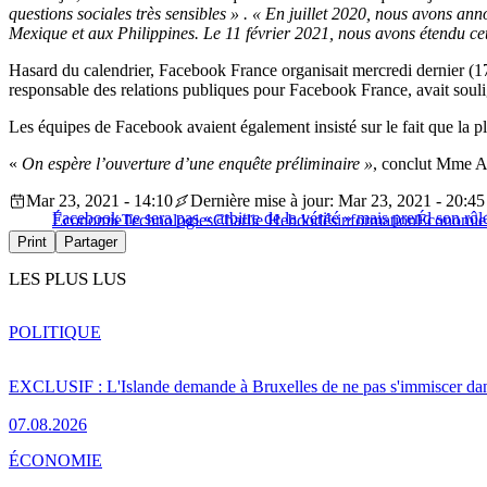
questions sociales très sensibles » . « En juillet 2020, nous avons an
Mexique et aux Philippines. Le 11 février 2021, nous avons étendu cet
Hasard du calendrier, Facebook France organisait mercredi dernier (1
responsable des relations publiques pour Facebook France, avait sou
Les équipes de Facebook avaient également insisté sur le fait que la p
«
On espère l’ouverture d’une enquête préliminaire »
, conclut Mme A
Mar 23, 2021 - 14:10
Dernière mise à jour: Mar 23, 2021 - 20:45
Facebook ne sera pas « arbitre de la vérité » mais prend son rôl
Économie
Technologies
Charlie Hebdo
désinformation
Économie
Print
Partager
LES PLUS LUS
POLITIQUE
EXCLUSIF : L'Islande demande à Bruxelles de ne pas s'immiscer dan
07.08.2026
ÉCONOMIE