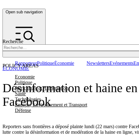
Open sub navigation
Recherche
Rapporteur
Politique
Économie
Newsletters
Evénements
Em
POLICY AREAS
ÉCONOMIE
Economie
Politique
Désinformation et haine en 
Agriculture et Alimentation
Santé
Facebook
Technologies
Energie, Environnement et Transport
Défense
Reporters sans frontières a déposé plainte lundi (22 mars) contre Fac
lutte contre la désinformation et de modération de la haine en ligne, v