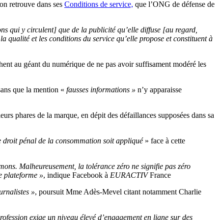
’on retrouve dans ses
Conditions de service,
que l’ONG de défense de
 qui y circulent] que de la publicité qu’elle diffuse [au regard,
ualité et les conditions du service qu’elle propose et constituent à
hent au géant du numérique de ne pas avoir suffisament modéré les
s sans que la mention «
fausses informations »
n’y apparaisse
aleurs phares de la marque, en dépit des défaillances supposées dans sa
e droit pénal de la consommation soit appliqué
» face à cette
ons. Malheureusement, la tolérance zéro ne signifie pas zéro
e plateforme »
, indique Facebook à
EURACTIV
France
rnalistes »
, poursuit Mme Adès-Mevel citant notamment Charlie
profession exige un niveau élevé d’engagement en ligne sur des