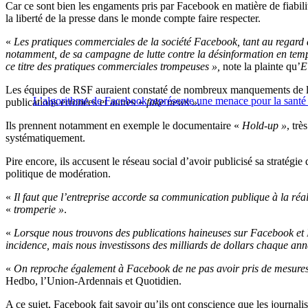
Car ce sont bien les engaments pris par Facebook en matière de fiabili
la liberté de la presse dans le monde compte faire respecter.
«
Les pratiques commerciales de la société Facebook, tant au regard de
notamment, de sa campagne de lutte contre la désinformation en temps
ce titre des pratiques commerciales trompeuses »,
note la plainte qu’
E
Les équipes de RSF auraient constaté de nombreux manquements de la 
L’algorithme de Facebook représente une menace pour la santé
publications erronées et autres «
fake news »
.
Ils prennent notamment en exemple le documentaire «
Hold-up »
, trè
systématiquement.
Pire encore, ils accusent le réseau social d’avoir publicisé sa stratég
politique de modération.
«
Il faut que l’entreprise accorde sa communication publique à la réal
«
tromperie »
.
«
Lorsque nous trouvons des publications haineuses sur Facebook et I
incidence, mais nous investissons des milliards de dollars chaque ann
«
On reproche également à Facebook de ne pas avoir pris de mesures 
Hedbo, l’Union-Ardennais et Quotidien.
A ce sujet, Facebook fait savoir qu’ils ont conscience que les journali