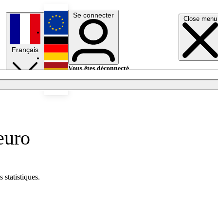
Se connecter
Close menu
English
Français
Deutsch
Vous êtes déconnecté.
Se connecter
Español
Lumières éteintes
euro
 statistiques.