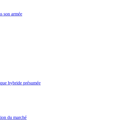
ns son armée
taque hybride présumée
ation du marché