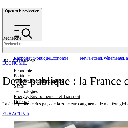
Open sub navigation
Recherche
Rapporteur
Politique
Économie
Newsletters
Evénements
Em
POLICY AREAS
ÉCONOMIE
Economie
Politique
Dette publique : la France
Agriculture et Alimentation
Santé
Technologies
Energie, Environnement et Transport
Défense
La dette publique des pays de la zone euro augmente de manière globale,
EURACTIV.fr