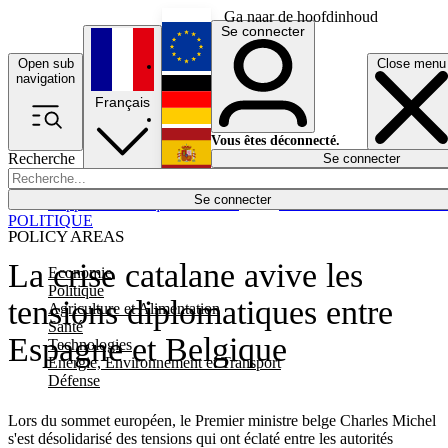
Ga naar de hoofdinhoud
Se connecter
Open sub
Close menu
English
navigation
Français
Deutsch
Vous êtes déconnecté.
Recherche
Se connecter
Español
Lumières éteintes
Se connecter
Rapporteur
Politique
Économie
Newsletters
Evénements
Em
POLITIQUE
POLICY AREAS
La crise catalane avive les
Economie
Politique
tensions diplomatiques entre
Agriculture et Alimentation
Santé
Espagne et Belgique
Technologies
Energie, Environnement et Transport
Défense
Lors du sommet européen, le Premier ministre belge Charles Michel
s'est désolidarisé des tensions qui ont éclaté entre les autorités