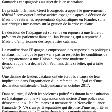
flamandes et espagnoles au sujet de la crise catalane.
Le président flamand, Geert Bourgeois, a appelé le gouvernement
fédéral à convoquer l’ambassadrice espagnole après la décision de
Madrid de retirer les représentants diplomatiques en Flandre, suite
aux critiques incessantes sur la gestion de la crise catalane.
La décision de l’Espagne est survenue en réponse à une lettre du
président du parlement flamand, Jan Peumans, qui a reproché à
Madrid d’emprisonner des séparatistes catalans.
La manière dont l’Espagne a emprisonné des responsables politiques
catalans montre que le pays « n’a pas su respecter les conditions de
son appartenance à une Union européenne moderne et
démocratique », a déclaré Jan Peumans dans sa lettre, qui a irrité
Madrid.
Une dizaine de leaders catalans ont été écroués à cause de leur
implication dans l’organisation d’un référendum illégal et d’une
déclaration unilatérale d’indépendance en octobre 2017.
Dans sa lettre, il décrit les violences policières durant la consultation
en Catalogne comme « l’expression outrancière d’une police non
démocratique ». Jan Peumans est membre de la Nouvelle alliance
flamande (N-VA), un parti séparatiste qui dispose d’une majorité au
Parlement flamand, la Flandre étant la plus grande région de