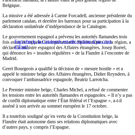
Belgique.
La missive a été adressée à Carme Forcadell, ancienne présidente du
parlement catalan, et derrière les barreaux pour sa participation à la
déclaration unilatérale d’indépendance de la Catalogne.
Le gouvernement espagnol a prévenu les autorités flamandes trois
Fact-check: la Catalogne est-elle victime d’un coup
fois avant de rappeler les représentants diplomatiques de la région, a
d’État?
déclaré le ministre espagnol des Affaires étrangères, Josep Borrel,
qui dénonce les « insultes régulières » de la Flandre à l’encontre de
Madrid.
Geert Bourgeois a qualifié la décision de « mesure hostile » et a
appelé le ministre belge des Affaires étrangères, Didier Reynders, à
convoquer l’ambassadrice espagnole, Beatriz Larrotcha.
Le Premier ministre belge, Charles Michel, a refusé de commenter
les tensions entre les autorités flamandes et espagnoles. « Il n’y a pas
de conflit diplomatique entre l’État fédéral et l’Espagne », a-t-il
asséné à son arrivée au sommet européen le 17 octobre.
Il a toutefois souligné qu’en vertu de la Constitution belge, la
Flandre était autonome dans ses relations diplomatiques avec
d’autres pays, y compris l’Espagne.