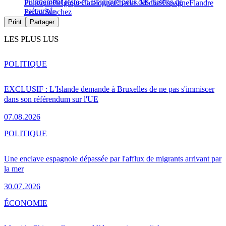
Puigdemont reste en Belgique pour des raisons de
Politique
Belgique
Catalogne
Charles Michel
Espagne
Flandre
«sécurité»
Pedro Sánchez
Print
Partager
LES PLUS LUS
POLITIQUE
EXCLUSIF : L'Islande demande à Bruxelles de ne pas s'immiscer
dans son référendum sur l'UE
07.08.2026
POLITIQUE
Une enclave espagnole dépassée par l'afflux de migrants arrivant par
la mer
30.07.2026
ÉCONOMIE