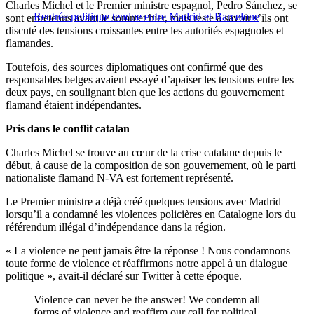
Charles Michel et le Premier ministre espagnol, Pedro Sánchez, se
Rentrée politique tendue entre Madrid et Barcelone
sont entretenus avant le sommet hier, mais reste à savoir s’ils ont
discuté des tensions croissantes entre les autorités espagnoles et
flamandes.
Toutefois, des sources diplomatiques ont confirmé que des
responsables belges avaient essayé d’apaiser les tensions entre les
deux pays, en soulignant bien que les actions du gouvernement
flamand étaient indépendantes.
Pris dans le conflit catalan
Charles Michel se trouve au cœur de la crise catalane depuis le
début, à cause de la composition de son gouvernement, où le parti
nationaliste flamand N-VA est fortement représenté.
Le Premier ministre a déjà créé quelques tensions avec Madrid
lorsqu’il a condamné les violences policières en Catalogne lors du
référendum illégal d’indépendance dans la région.
« La violence ne peut jamais être la réponse ! Nous condamnons
toute forme de violence et réaffirmons notre appel à un dialogue
politique », avait-il déclaré sur Twitter à cette époque.
Violence can never be the answer! We condemn all
forms of violence and reaffirm our call for political