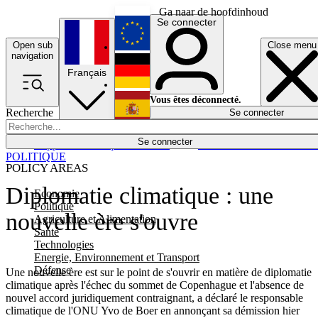
Ga naar de hoofdinhoud
Se connecter
Open sub
Close menu
English
navigation
Français
Deutsch
Vous êtes déconnecté.
Recherche
Se connecter
Español
Lumières éteintes
Se connecter
Rapporteur
Politique
Économie
Newsletters
Evénements
Em
POLITIQUE
POLICY AREAS
Diplomatie climatique : une
Economie
Politique
nouvelle ère s'ouvre
Agriculture et Alimentation
Santé
Technologies
Energie, Environnement et Transport
Défense
Une nouvelle ère est sur le point de s'ouvrir en matière de diplomatie
climatique après l'échec du sommet de Copenhague et l'absence de
nouvel accord juridiquement contraignant, a déclaré le responsable
climatique de l'ONU Yvo de Boer en annonçant sa démission hier