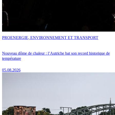
PRO
ENERGIE, ENVIRONNEMENT ET TRANSPORT
Nouveau dôme de chaleur : l’Autriche bat son record historique de
température
05.08.2026