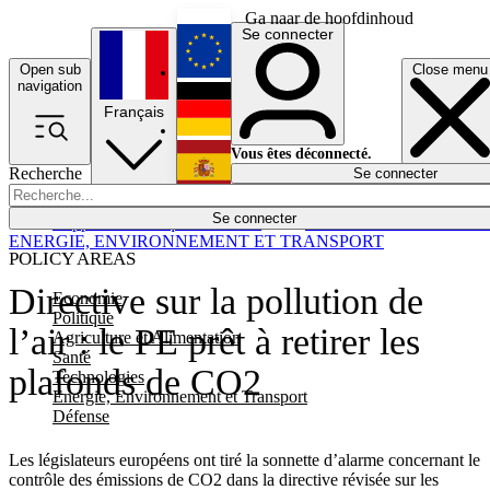
Ga naar de hoofdinhoud
Se connecter
Open sub
Close menu
English
navigation
Français
Deutsch
Vous êtes déconnecté.
Recherche
Se connecter
Español
Lumières éteintes
Se connecter
Rapporteur
Politique
Économie
Newsletters
Evénements
Em
ENERGIE, ENVIRONNEMENT ET TRANSPORT
POLICY AREAS
Directive sur la pollution de
Economie
Politique
l’air : le PE prêt à retirer les
Agriculture et Alimentation
Santé
plafonds de CO2
Technologies
Energie, Environnement et Transport
Défense
Les législateurs européens ont tiré la sonnette d’alarme concernant le
contrôle des émissions de CO2 dans la directive révisée sur les