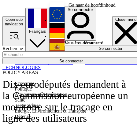
Ga naar de hoofdinhoud
Se connecter
Open sub
Close menu
English
navigation
Français
Deutsch
Vous êtes déconnecté.
Recherche
Se connecter
Español
Lumières éteintes
Se connecter
Rapporteur
Politique
Économie
Newsletters
Evénements
Em
TECHNOLOGIES
POLICY AREAS
Dix eurodéputés demandent à
Economie
Politique
la Commission européenne un
Agriculture et Alimentation
Santé
moratoire sur le traçage en
Technologies
Energie, Environnement et Transport
ligne des utilisateurs
Défense