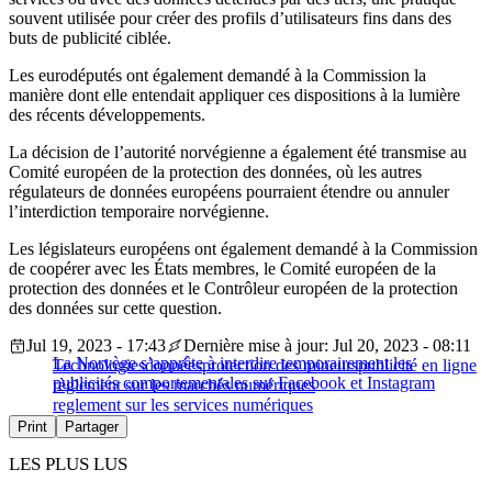
souvent utilisée pour créer des profils d’utilisateurs fins dans des
buts de publicité ciblée.
Les eurodéputés ont également demandé à la Commission la
manière dont elle entendait appliquer ces dispositions à la lumière
des récents développements.
La décision de l’autorité norvégienne a également été transmise au
Comité européen de la protection des données, où les autres
régulateurs de données européens pourraient étendre ou annuler
l’interdiction temporaire norvégienne.
Les législateurs européens ont également demandé à la Commission
de coopérer avec les États membres, le Comité européen de la
protection des données et le Contrôleur européen de la protection
des données sur cette question.
Jul 19, 2023 - 17:43
Dernière mise à jour: Jul 20, 2023 - 08:11
La Norvège s’apprête à interdire temporairement les
Technologies
données
protection des mineurs
publicité en ligne
publicités comportementales sur Facebook et Instagram
règlement sur les marchés numériques
reglement sur les services numériques
Print
Partager
LES PLUS LUS