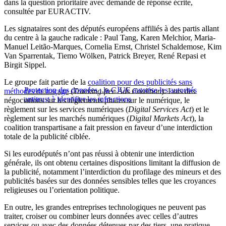
dans la question prioritaire avec demande de réponse écrite,
consultée par EURACTIV.
Les signataires sont des députés européens affiliés à des partis allant
du centre à la gauche radicale : Paul Tang, Karen Melchior, Maria-
Manuel Leitão-Marques, Cornelia Ernst, Christel Schaldemose, Kim
Van Sparrentak, Tiemo Wölken, Patrick Breyer, René Repasi et
Birgit Sippel.
Le groupe fait partie de la
coalition pour des publicités sans
Protection des données : la CJUE autorise les autorités
méthodes de traçage
(
Tracking-free Ads Coalition
). Lors des
antitrust à identifier les infractions
négociations sur les règlements phares sur le numérique, le
règlement sur les services numériques (
Digital Services Act
) et le
règlement sur les marchés numériques (
Digital Markets Act
), la
coalition transpartisane a fait pression en faveur d’une interdiction
totale de la publicité ciblée.
Si les eurodéputés n’ont pas réussi à obtenir une interdiction
générale, ils ont obtenu certaines dispositions limitant la diffusion de
la publicité, notamment l’interdiction du profilage des mineurs et des
publicités basées sur des données sensibles telles que les croyances
religieuses ou l’orientation politique.
En outre, les grandes entreprises technologiques ne peuvent pas
traiter, croiser ou combiner leurs données avec celles d’autres
services ou avec des données détenues par des tiers, une pratique