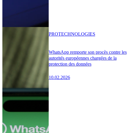
PRO
TECHNOLOGIES
WhatsApp remporte son procès contre les
autorités européennes chargées de la
protection des données
10.02.2026