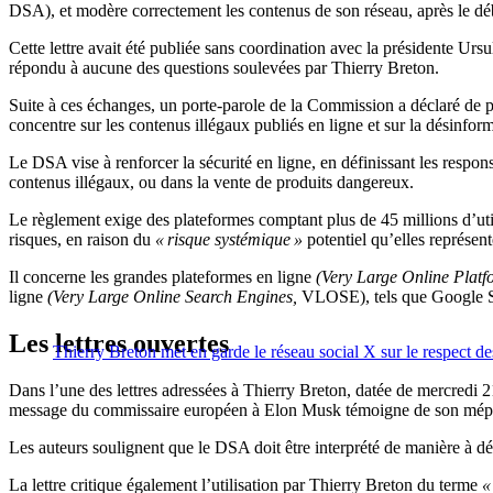
DSA), et modère correctement les contenus de son réseau, après le déb
Cette lettre avait été publiée sans coordination avec la présidente U
répondu à aucune des questions soulevées par Thierry Breton.
Suite à ces échanges, un porte-parole de la Commission a déclaré de 
concentre sur les contenus illégaux publiés en ligne et sur la désinfor
Le DSA vise à renforcer la sécurité en ligne, en définissant les respo
contenus illégaux, ou dans la vente de produits dangereux.
Le règlement exige des plateformes comptant plus de 45 millions d’util
risques, en raison du
« risque systémique »
potentiel qu’elles représent
Il concerne les grandes plateformes en ligne
(Very Large Online Plat
ligne
(Very Large Online Search Engines,
VLOSE), tels que Google S
Les lettres ouvertes
Thierry Breton met en garde le réseau social X sur le respect d
Dans l’une des lettres adressées à Thierry Breton, datée de mercredi 2
message du commissaire européen à Elon Musk témoigne de son mépris 
Les auteurs soulignent que le DSA doit être interprété de manière à déf
La lettre critique également l’utilisation par Thierry Breton du terme
«