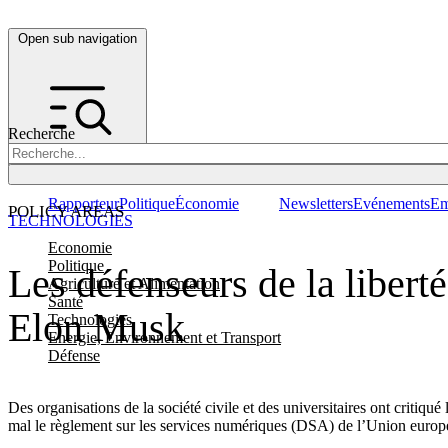
Open sub navigation
Recherche
Rapporteur
Politique
Économie
Newsletters
Evénements
Em
POLICY AREAS
TECHNOLOGIES
Economie
Politique
Les défenseurs de la liberté
Agriculture et Alimentation
Santé
Elon Musk
Technologies
Energie, Environnement et Transport
Défense
Des organisations de la société civile et des universitaires ont critiq
mal le règlement sur les services numériques (DSA) de l’Union euro