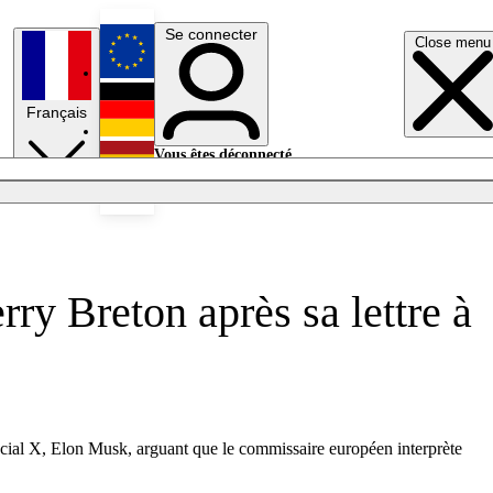
Se connecter
Close menu
English
Français
Deutsch
Vous êtes déconnecté.
Se connecter
Español
Lumières éteintes
rry Breton après sa lettre à
u social X, Elon Musk, arguant que le commissaire européen interprète