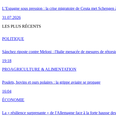
L’Espagne sous pression : la crise migratoire de Ceuta met Schengen 
31.07.2026
LES PLUS RÉCENTS
POLITIQUE
Sánchez riposte contre Meloni : l'Italie menacée de mesures de rétorsi
19:18
PRO
AGRICULTURE & ALIMENTATION
Poulets, bovins et ours polaires : la grippe aviaire se propage
16:04
ÉCONOMIE
La « résilience surprenante » de l'Allemagne face à la forte hausse de