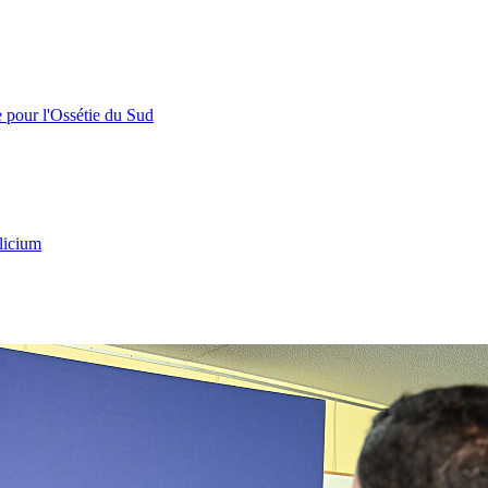
e pour l'Ossétie du Sud
licium