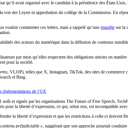
at qu’il avait organisé avec le candidat à la présidence des États-Unis
rsula von der Leyen ni approbation du collège de la Commission. En répo
pas vouloir commenter ces lettres, mais a rappelé qu’une
enquête
sur la 
mation.
nsabilités des acteurs du numérique dans la diffusion de contenus nuisibl
isateurs par mois qu’elles respectent des obligations strictes en matièr
ent pour la société.
forms,
VLOP), telles que X, Instagram, TikTok, des sites de commerce c
earch et Bing.
es règlementations de l’UE
1 août et signée par les organisations The Future of Free Speech, TechF
pour la liberté d’expression, ce qui, selon eux, est incompatible avec
endre la liberté d’expression et que les restrictions à celle-ci doivent ê
 contenu préjudiciable »,
suggérant que son approche pourrait conduire à