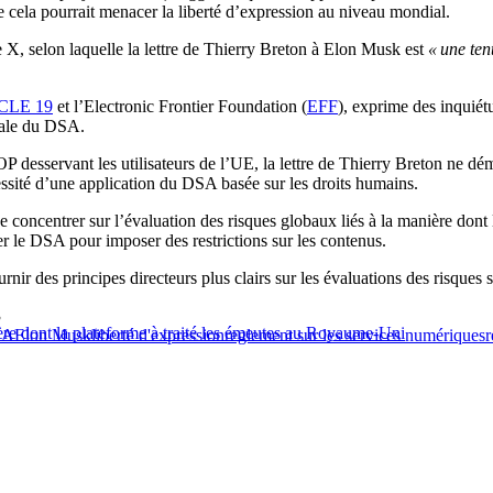
 cela pourrait menacer la liberté d’expression au niveau mondial.
, selon laquelle la lettre de Thierry Breton à Elon Musk est
« une ten
CLE 19
et l’Electronic Frontier Foundation (
EFF
), exprime des inquiét
égale du DSA.
OP desservant les utilisateurs de l’UE, la lettre de Thierry Breton ne
ssité d’une application du DSA basée sur les droits humains.
se concentrer sur l’évaluation des risques globaux liés à la manière don
ser le DSA pour imposer des restrictions sur les contenus.
ir des principes directeurs plus clairs sur les évaluations des risques 
3
ère dont la plateforme à traité les émeutes au Royaume-Uni
SA
Elon Musk
liberté d'expression
reglement sur les services numériques
r