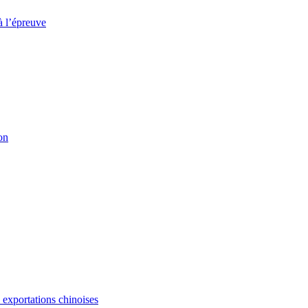
à l’épreuve
on
s exportations chinoises