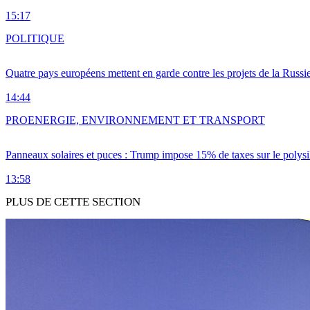
15:17
POLITIQUE
Quatre pays européens mettent en garde contre les projets de la Russi
14:44
PRO
ENERGIE, ENVIRONNEMENT ET TRANSPORT
Panneaux solaires et puces : Trump impose 15% de taxes sur le polysi
13:58
PLUS DE CETTE SECTION