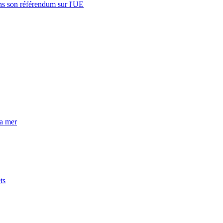
s son référendum sur l'UE
la mer
ts