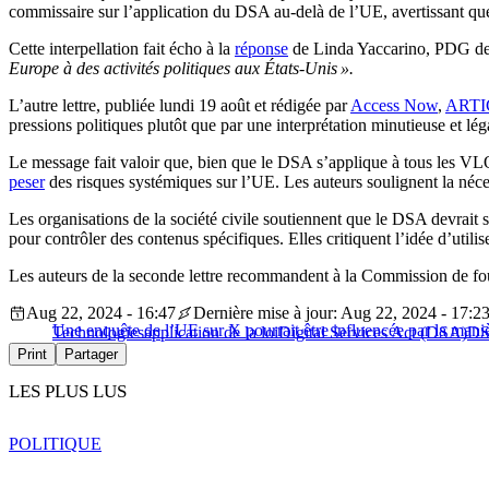
commissaire sur l’application du DSA au-delà de l’UE, avertissant que
Cette interpellation fait écho à la
réponse
de Linda Yaccarino, PDG de X
Europe à des activités politiques aux États-Unis ».
L’autre lettre, publiée lundi 19 août et rédigée par
Access Now
,
ARTI
pressions politiques plutôt que par une interprétation minutieuse et l
Le message fait valoir que, bien que le DSA s’applique à tous les VL
peser
des risques systémiques sur l’UE. Les auteurs soulignent la néce
Les organisations de la société civile soutiennent que le DSA devrait 
pour contrôler des contenus spécifiques. Elles critiquent l’idée d’utili
Les auteurs de la seconde lettre recommandent à la Commission de fourn
Aug 22, 2024 - 16:47
Dernière mise à jour: Aug 22, 2024 - 17:2
Une enquête de l’UE sur X pourrait être influencée par la mani
Technologies
application de la loi
Digital Services Act (DSA)
D
Print
Partager
LES PLUS LUS
POLITIQUE