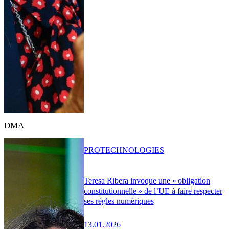
DMA
PRO
TECHNOLOGIES
Teresa Ribera invoque une « obligation
constitutionnelle » de l’UE à faire respecter
ses règles numériques
13.01.2026