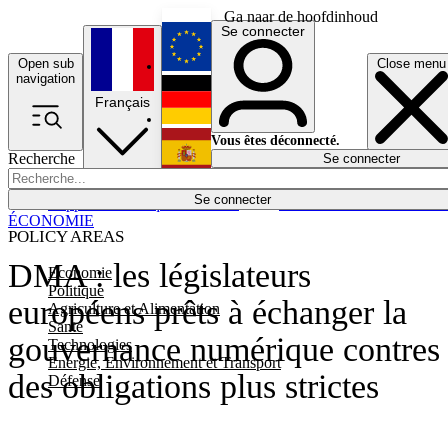
Ga naar de hoofdinhoud
Se connecter
Open sub
Close menu
English
navigation
Français
Deutsch
Vous êtes déconnecté.
Recherche
Se connecter
Español
Lumières éteintes
Se connecter
Rapporteur
Politique
Économie
Newsletters
Evénements
Em
ÉCONOMIE
POLICY AREAS
DMA : les législateurs
Economie
Politique
européens prêts à échanger la
Agriculture et Alimentation
Santé
gouvernance numérique contres
Technologies
Energie, Environnement et Transport
des obligations plus strictes
Défense