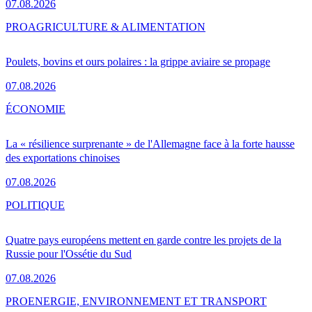
07.08.2026
PRO
AGRICULTURE & ALIMENTATION
Poulets, bovins et ours polaires : la grippe aviaire se propage
07.08.2026
ÉCONOMIE
La « résilience surprenante » de l'Allemagne face à la forte hausse
des exportations chinoises
07.08.2026
POLITIQUE
Quatre pays européens mettent en garde contre les projets de la
Russie pour l'Ossétie du Sud
07.08.2026
PRO
ENERGIE, ENVIRONNEMENT ET TRANSPORT