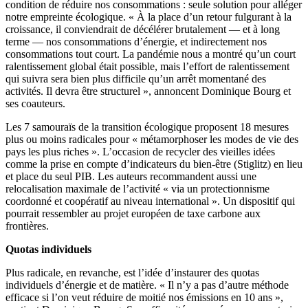
condition de réduire nos consommations : seule solution pour alléger
notre empreinte écologique. « À la place d’un retour fulgurant à la
croissance, il conviendrait de décélérer brutalement — et à long
terme — nos consommations d’énergie, et indirectement nos
consommations tout court. La pandémie nous a montré qu’un court
ralentissement global était possible, mais l’effort de ralentissement
qui suivra sera bien plus difficile qu’un arrêt momentané des
activités. Il devra être structurel », annoncent Dominique Bourg et
ses coauteurs.
Les 7 samouraïs de la transition écologique proposent 18 mesures
plus ou moins radicales pour « métamorphoser les modes de vie des
pays les plus riches ». L’occasion de recycler des vieilles idées
comme la prise en compte d’indicateurs du bien-être (Stiglitz) en lieu
et place du seul PIB. Les auteurs recommandent aussi une
relocalisation maximale de l’activité « via un protectionnisme
coordonné et coopératif au niveau international ». Un dispositif qui
pourrait ressembler au projet européen de taxe carbone aux
frontières.
Quotas individuels
Plus radicale, en revanche, est l’idée d’instaurer des quotas
individuels d’énergie et de matière. « Il n’y a pas d’autre méthode
efficace si l’on veut réduire de moitié nos émissions en 10 ans »,