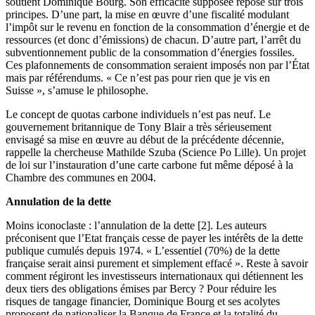
soutient Dominique Bourg. Son efficacité supposée repose sur trois
principes. D’une part, la mise en œuvre d’une fiscalité modulant
l’impôt sur le revenu en fonction de la consommation d’énergie et de
ressources (et donc d’émissions) de chacun. D’autre part, l’arrêt du
subventionnement public de la consommation d’énergies fossiles.
Ces plafonnements de consommation seraient imposés non par l’État
mais par référendums. « Ce n’est pas pour rien que je vis en
Suisse », s’amuse le philosophe.
Le concept de quotas carbone individuels n’est pas neuf. Le
gouvernement britannique de Tony Blair a très sérieusement
envisagé sa mise en œuvre au début de la précédente décennie,
rappelle la chercheuse Mathilde Szuba (Science Po Lille). Un projet
de loi sur l’instauration d’une carte carbone fut même déposé à la
Chambre des communes en 2004.
Annulation de la dette
Moins iconoclaste : l’annulation de la dette [2]. Les auteurs
préconisent que l’Etat français cesse de payer les intérêts de la dette
publique cumulés depuis 1974. « L’essentiel (70%) de la dette
française serait ainsi purement et simplement effacé ». Reste à savoir
comment régiront les investisseurs internationaux qui détiennent les
deux tiers des obligations émises par Bercy ? Pour réduire les
risques de tangage financier, Dominique Bourg et ses acolytes
proposent de nationaliser la Banque de France et la totalité du