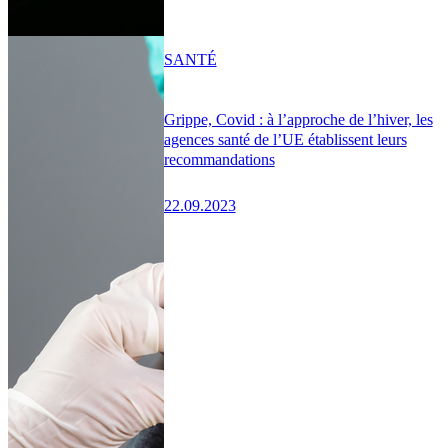
SANTÉ
Grippe, Covid : à l’approche de l’hiver, les
agences santé de l’UE établissent leurs
recommandations
22.09.2023