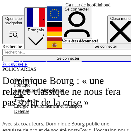
Ga naar de hoofdinhoud
Se connecter
Open sub
Close menu
English
navigation
Français
Deutsch
Vous êtes déconnecté.
Recherche
Se connecter
Español
Lumières éteintes
Se connecter
Rapporteur
Politique
Économie
Newsletters
Evénements
Em
ÉCONOMIE
POLICY AREAS
Dominique Bourg : « une
Economie
Politique
relance classique ne nous fera
Agriculture et Alimentation
Santé
pas sortir de la crise »
Technologies
Energie, Environnement et Transport
Défense
Avec six coauteurs, Dominique Bourg publie une
esquisse de projet de société post-Covid. L’occasion pour