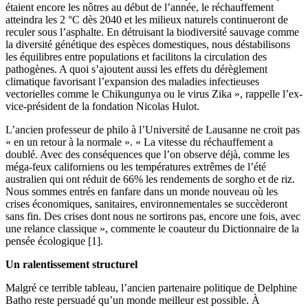
étaient encore les nôtres au début de l’année, le réchauffement
atteindra les 2 °C dès 2040 et les milieux naturels continueront de
reculer sous l’asphalte. En détruisant la biodiversité sauvage comme
la diversité génétique des espèces domestiques, nous déstabilisons
les équilibres entre populations et facilitons la circulation des
pathogènes. A quoi s’ajoutent aussi les effets du dérèglement
climatique favorisant l’expansion des maladies infectieuses
vectorielles comme le Chikungunya ou le virus Zika », rappelle l’ex-
vice-président de la fondation Nicolas Hulot.
L’ancien professeur de philo à l’Université de Lausanne ne croit pas
« en un retour à la normale ». « La vitesse du réchauffement a
doublé. Avec des conséquences que l’on observe déjà, comme les
méga-feux californiens ou les températures extrêmes de l’été
australien qui ont réduit de 66% les rendements de sorgho et de riz.
Nous sommes entrés en fanfare dans un monde nouveau où les
crises économiques, sanitaires, environnementales se succèderont
sans fin. Des crises dont nous ne sortirons pas, encore une fois, avec
une relance classique », commente le coauteur du Dictionnaire de la
pensée écologique [1].
Un ralentissement structurel
Malgré ce terrible tableau, l’ancien partenaire politique de Delphine
Batho reste persuadé qu’un monde meilleur est possible. À