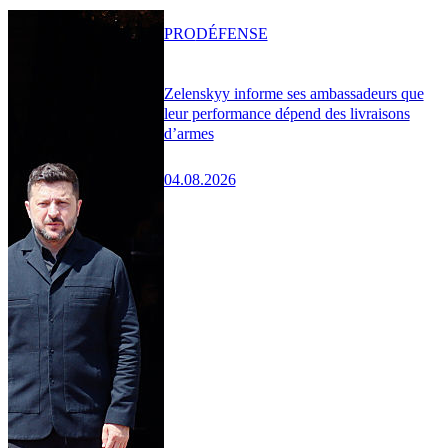
PRO
DÉFENSE
Zelenskyy informe ses ambassadeurs que
leur performance dépend des livraisons
d’armes
04.08.2026