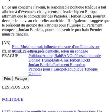
En ce qui concerne l’avenir, le responsable politique tchèque a fait
allusion à d’éventuels changements de leadership en Europe,
affirmant que le cofondateur des Patriotes, Herbert Kickl, pourrait
devenir le nouveau chancelier autrichien. Il a également suggéré que
le président du groupe des Patriotes pour l’Europe au Parlement
européen, Jordan Bardella, pourrait devenir le prochain Premier
ministre français.
[AB]
Elon Musk pourrait influencer le vote d’un Polonais sur
Jan 20, 2025 - 15:05
trois à l’élection présidentielle, selon un sondage
PRAGUE
Politique
Andrej Babiš
ANO
défense
diplomatie
Donald Trump
États-Unis
Herbert Kickl
Jordan Bardella
Parlement Européen
Patriotes pour l’Europe
République Tchèque
Ukraine
Print
Partager
LES PLUS LUS
POLITIQUE
L'UE accepte d'assouplir les sanctions contre la Russie face à la