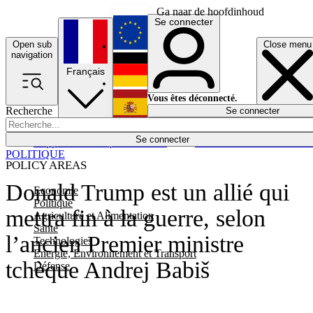
Ga naar de hoofdinhoud
Se connecter
Open sub
Close menu
English
navigation
Français
Deutsch
Vous êtes déconnecté.
Recherche
Se connecter
Español
Lumières éteintes
Se connecter
Rapporteur
Politique
Économie
Newsletters
Evénements
Em
POLITIQUE
POLICY AREAS
Donald Trump est un allié qui
Economie
Politique
mettra fin à la guerre, selon
Agriculture et Alimentation
Santé
l’ancien Premier ministre
Technologies
Energie, Environnement et Transport
tchèque Andrej Babiš
Défense