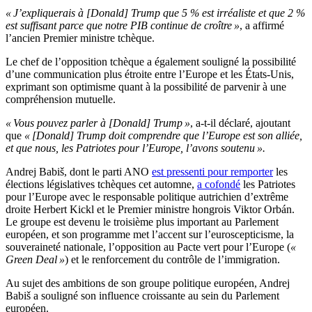
« J’expliquerais à [Donald] Trump que 5 % est irréaliste et que 2 %
est suffisant parce que notre PIB continue de croître »
, a affirmé
l’ancien Premier ministre tchèque.
Le chef de l’opposition tchèque a également souligné la possibilité
d’une communication plus étroite entre l’Europe et les États-Unis,
exprimant son optimisme quant à la possibilité de parvenir à une
compréhension mutuelle.
« Vous pouvez parler à [Donald] Trump »
, a-t-il déclaré, ajoutant
que
« [Donald] Trump doit comprendre que l’Europe est son alliée,
et que nous, les Patriotes pour l’Europe, l’avons soutenu ».
Andrej Babiš, dont le parti ANO
est pressenti pour remporter
les
élections législatives tchèques cet automne,
a cofondé
les Patriotes
pour l’Europe avec le responsable politique autrichien d’extrême
droite Herbert Kickl et le Premier ministre hongrois Viktor Orbán.
Le groupe est devenu le troisième plus important au Parlement
européen, et son programme met l’accent sur l’euroscepticisme, la
souveraineté nationale, l’opposition au Pacte vert pour l’Europe (
«
Green Deal »
) et le renforcement du contrôle de l’immigration.
Au sujet des ambitions de son groupe politique européen, Andrej
Babiš a souligné son influence croissante au sein du Parlement
européen.