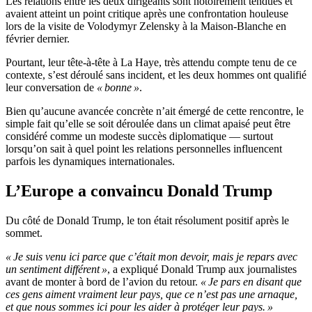
Les relations entre les deux dirigeants sont notoirement tendues et
avaient atteint un point critique après une confrontation houleuse
lors de la visite de Volodymyr Zelensky à la Maison-Blanche en
février dernier.
Pourtant, leur tête-à-tête à La Haye, très attendu compte tenu de ce
contexte, s’est déroulé sans incident, et les deux hommes ont qualifié
leur conversation de
« bonne »
.
Bien qu’aucune avancée concrète n’ait émergé de cette rencontre, le
simple fait qu’elle se soit déroulée dans un climat apaisé peut être
considéré comme un modeste succès diplomatique — surtout
lorsqu’on sait à quel point les relations personnelles influencent
parfois les dynamiques internationales.
L’Europe a convaincu Donald Trump
Du côté de Donald Trump, le ton était résolument positif après le
sommet.
« Je suis venu ici parce que c’était mon devoir, mais je repars avec
un sentiment différent »
, a expliqué Donald Trump aux journalistes
avant de monter à bord de l’avion du retour.
« Je pars en disant que
ces gens aiment vraiment leur pays, que ce n’est pas une arnaque,
et que nous sommes ici pour les aider à protéger leur pays. »