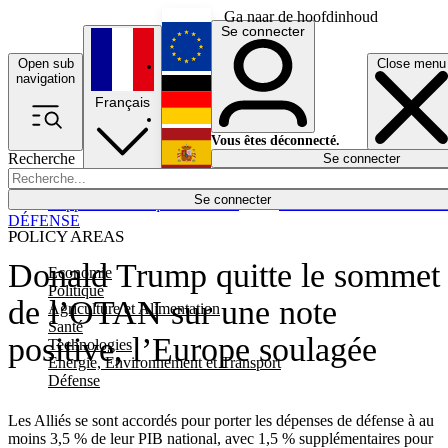
Ga naar de hoofdinhoud
Se connecter
Open sub
Close menu
English
navigation
Français
Deutsch
Vous êtes déconnecté.
Recherche
Se connecter
Español
Lumières éteintes
Se connecter
Rapporteur
Politique
Économie
Newsletters
Evénements
Em
DÉFENSE
POLICY AREAS
Donald Trump quitte le sommet
Economie
Politique
de l’OTAN sur une note
Agriculture et Alimentation
Santé
positive, l’Europe soulagée
Technologies
Energie, Environnement et Transport
Défense
Les Alliés se sont accordés pour porter les dépenses de défense à au
moins 3,5 % de leur PIB national, avec 1,5 % supplémentaires pour