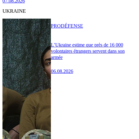
07.08.2026
UKRAINE
PRO
DÉFENSE
L’Ukraine estime que près de 16 000
volontaires étrangers servent dans son
armée
06.08.2026