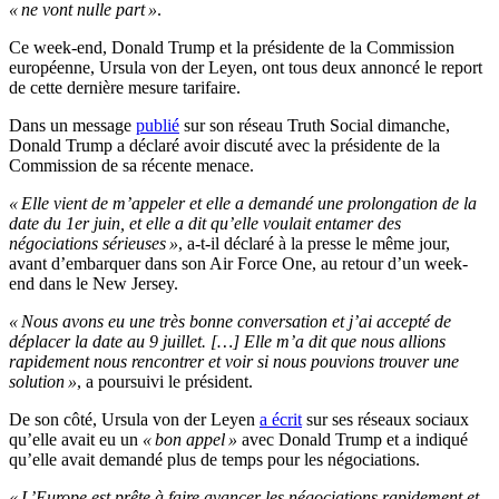
« ne vont nulle part »
.
Ce week-end, Donald Trump et la présidente de la Commission
européenne, Ursula von der Leyen, ont tous deux annoncé le report
de cette dernière mesure tarifaire.
Dans un message
publié
sur son réseau Truth Social dimanche,
Donald Trump a déclaré avoir discuté avec la présidente de la
Commission de sa récente menace.
« Elle vient de m’appeler et elle a demandé une prolongation de la
date du 1er juin, et elle a dit qu’elle voulait entamer des
négociations sérieuses »
, a-t-il déclaré à la presse le même jour,
avant d’embarquer dans son Air Force One, au retour d’un week-
end dans le New Jersey.
« Nous avons eu une très bonne conversation et j’ai accepté de
déplacer la date au 9 juillet. […] Elle m’a dit que nous allions
rapidement nous rencontrer et voir si nous pouvions trouver une
solution »
, a poursuivi le président.
De son côté, Ursula von der Leyen
a écrit
sur ses réseaux sociaux
qu’elle avait eu un
« bon appel »
avec Donald Trump et a indiqué
qu’elle avait demandé plus de temps pour les négociations.
« L’Europe est prête à faire avancer les négociations rapidement et