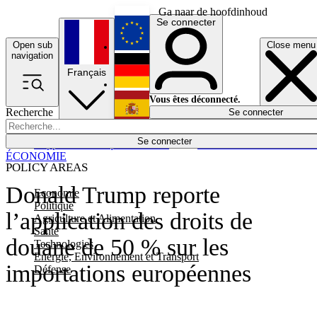
Ga naar de hoofdinhoud
Se connecter
Open sub
Close menu
English
navigation
Français
Deutsch
Vous êtes déconnecté.
Recherche
Se connecter
Español
Lumières éteintes
Se connecter
Rapporteur
Politique
Économie
Newsletters
Evénements
Em
ÉCONOMIE
POLICY AREAS
Donald Trump reporte
Economie
Politique
l’application des droits de
Agriculture et Alimentation
Santé
douane de 50 % sur les
Technologies
Energie, Environnement et Transport
importations européennes
Défense