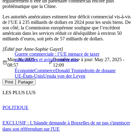
régulièrement d’être un partenaire commercial encore plus
problématique que la Chine.
Les autorités américaines estiment leur déficit commercial vis-à-vis
de l’UE à 235 milliards de dollars en 2024 pour les seuls biens. De
son côté, la Commission européenne souligne que l’excédent
américain dans les services réduit ce déséquilibre à environ 50
milliards d’euros, soit près de 57 milliards de dollars.
[Édité par Anne-Sophie Gayet]
Guerre commerciale : l’UE menace de taxer
May 26, 2025 -
automobiles et avions américains
Dernière mise à jour: May 27, 2025 -
08:57
12:09
Économie
Commerce
Donald Trump
droits de douane
UE-États-Unis
Ursula von der Leyen
Print
Partager
LES PLUS LUS
POLITIQUE
EXCLUSIF : L'Islande demande à Bruxelles de ne pas s'immiscer
dans son référendum sur l'UE