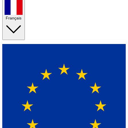
Français