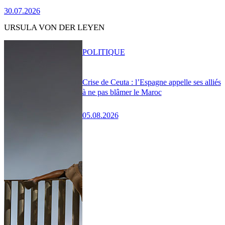
30.07.2026
URSULA VON DER LEYEN
POLITIQUE
Crise de Ceuta : l’Espagne appelle ses alliés
à ne pas blâmer le Maroc
05.08.2026