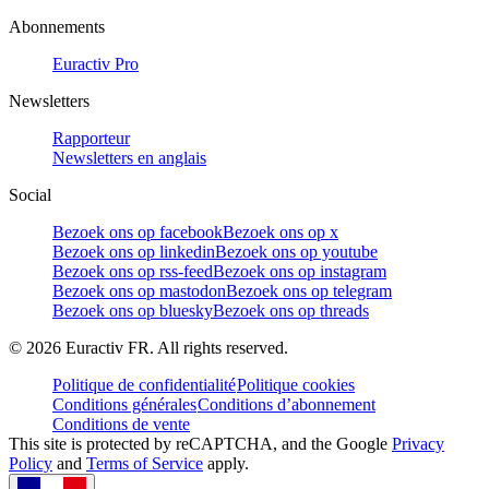
Abonnements
Euractiv Pro
Newsletters
Rapporteur
Newsletters en anglais
Social
Bezoek ons op facebook
Bezoek ons op x
Bezoek ons op linkedin
Bezoek ons op youtube
Bezoek ons op rss-feed
Bezoek ons op instagram
Bezoek ons op mastodon
Bezoek ons op telegram
Bezoek ons op bluesky
Bezoek ons op threads
©
2026
Euractiv FR. All rights reserved.
Politique de confidentialité
Politique cookies
Conditions générales
Conditions d’abonnement
Conditions de vente
This site is protected by reCAPTCHA, and the Google
Privacy
Policy
and
Terms of Service
apply.