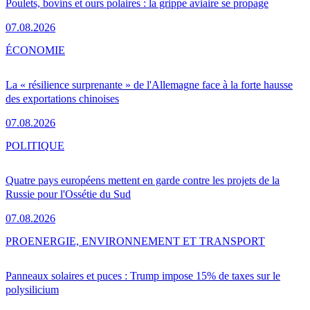
Poulets, bovins et ours polaires : la grippe aviaire se propage
07.08.2026
ÉCONOMIE
La « résilience surprenante » de l'Allemagne face à la forte hausse
des exportations chinoises
07.08.2026
POLITIQUE
Quatre pays européens mettent en garde contre les projets de la
Russie pour l'Ossétie du Sud
07.08.2026
PRO
ENERGIE, ENVIRONNEMENT ET TRANSPORT
Panneaux solaires et puces : Trump impose 15% de taxes sur le
polysilicium