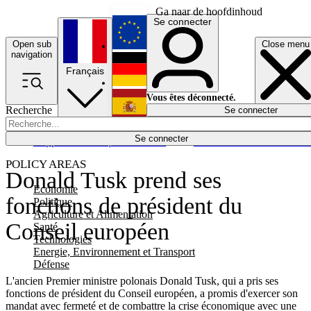
Ga naar de hoofdinhoud
Se connecter
Open sub
Close menu
English
navigation
Français
Deutsch
Vous êtes déconnecté.
Recherche
Se connecter
Español
Lumières éteintes
Se connecter
Rapporteur
Politique
Économie
Newsletters
Evénements
Em
POLICY AREAS
Donald Tusk prend ses
Economie
fonctions de président du
Politique
Agriculture et Alimentation
Conseil européen
Santé
Technologies
Energie, Environnement et Transport
Défense
L'ancien Premier ministre polonais Donald Tusk, qui a pris ses
fonctions de président du Conseil européen, a promis d'exercer son
mandat avec fermeté et de combattre la crise économique avec une