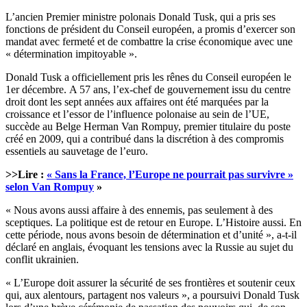
L’ancien Premier ministre polonais Donald Tusk, qui a pris ses
fonctions de président du Conseil européen, a promis d’exercer son
mandat avec fermeté et de combattre la crise économique avec une
« détermination impitoyable ».
Donald Tusk a officiellement pris les rênes du Conseil européen le
1er décembre. A 57 ans, l’ex-chef de gouvernement issu du centre
droit dont les sept années aux affaires ont été marquées par la
croissance et l’essor de l’influence polonaise au sein de l’UE,
succède au Belge Herman Van Rompuy, premier titulaire du poste
créé en 2009, qui a contribué dans la discrétion à des compromis
essentiels au sauvetage de l’euro.
>>Lire :
« Sans la France, l’Europe ne pourrait pas survivre »
selon Van Rompuy
»
« Nous avons aussi affaire à des ennemis, pas seulement à des
sceptiques. La politique est de retour en Europe. L’Histoire aussi. En
cette période, nous avons besoin de détermination et d’unité », a-t-il
déclaré en anglais, évoquant les tensions avec la Russie au sujet du
conflit ukrainien.
« L’Europe doit assurer la sécurité de ses frontières et soutenir ceux
qui, aux alentours, partagent nos valeurs », a poursuivi Donald Tusk