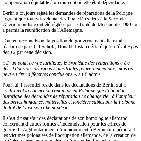
compensation équitable à un moment où elle était dépendante.
Berlin a toujours rejeté les demandes de réparations de la Pologne,
arguant que toutes les demandes financières liées à la Seconde
Guerre mondiale ont été réglées par le Traité de Moscou de 1990 qui
a permis la réunification de l’Allemagne.
Tout en reconnaissant la position du gouvernement allemand,
réaffirmée par Olaf Scholz, Donald Tusk a déclaré qu’il n’était
« pas
déçu »
par cette décision.
« D’un point de vue juridique, le problème des réparations a été
décrit dans des décisions et des traités gouvernementaux, mais on
peut en tirer différentes conclusions »
, a-t-il admis.
Pour lui, l’essentiel réside dans les déclarations de Berlin qui
«
confirment la conviction commune en Pologne que l’abandon
historique des demandes de réparation ne change rien à l’ampleur
des pertes humaines, matérielles et foncières subies par la Pologne
du fait de l’invasion allemande ».
Il s’est dit satisfait des déclarations de son homologue allemand
concernant d’autres formes d’indemnisation pour les crimes de
guerre. Il s’agit notamment d’un monument à Berlin commémorant
les victimes polonaises de l’occupation allemande, de la création de
la Maison germano-polonaise et d’un soutien financier aux