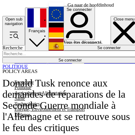
Ga naar de hoofdinhoud
Se connecter
Open sub
Close menu
English
navigation
Français
Deutsch
Vous êtes déconnecté.
Recherche
Se connecter
Español
Lumières éteintes
Se connecter
Rapporteur
Politique
Économie
Newsletters
Evénements
Em
POLITIQUE
POLICY AREAS
Donald Tusk renonce aux
Economie
Politique
demandes de réparations de la
Agriculture et Alimentation
Santé
Seconde Guerre mondiale à
Technologies
Energie, Environnement et Transport
l'Allemagne et se retrouve sous
Défense
le feu des critiques