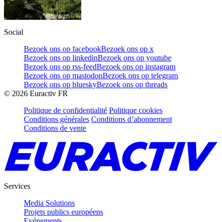
Social
Bezoek ons op facebook
Bezoek ons op x
Bezoek ons op linkedin
Bezoek ons op youtube
Bezoek ons op rss-feed
Bezoek ons op instagram
Bezoek ons op mastodon
Bezoek ons op telegram
Bezoek ons op bluesky
Bezoek ons op threads
©
2026
Euractiv FR
Politique de confidentialité
Politique cookies
Conditions générales
Conditions d’abonnement
Conditions de vente
Services
Media Solutions
Projets publics européens
Evénements