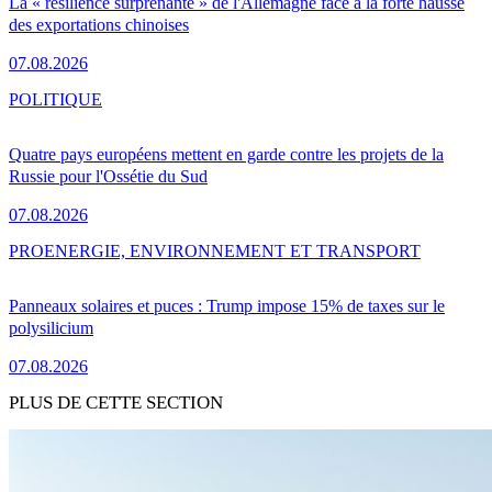
La « résilience surprenante » de l'Allemagne face à la forte hausse
des exportations chinoises
07.08.2026
POLITIQUE
Quatre pays européens mettent en garde contre les projets de la
Russie pour l'Ossétie du Sud
07.08.2026
PRO
ENERGIE, ENVIRONNEMENT ET TRANSPORT
Panneaux solaires et puces : Trump impose 15% de taxes sur le
polysilicium
07.08.2026
PLUS DE CETTE SECTION