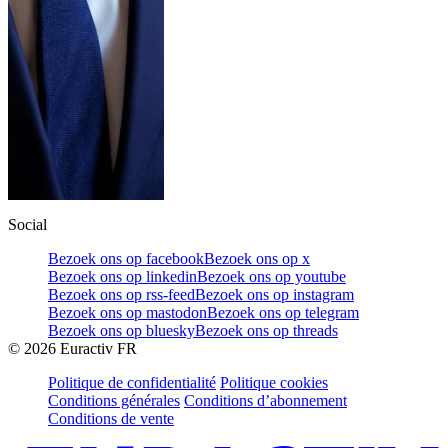
Social
Bezoek ons op facebook
Bezoek ons op x
Bezoek ons op linkedin
Bezoek ons op youtube
Bezoek ons op rss-feed
Bezoek ons op instagram
Bezoek ons op mastodon
Bezoek ons op telegram
Bezoek ons op bluesky
Bezoek ons op threads
©
2026
Euractiv FR
Politique de confidentialité
Politique cookies
Conditions générales
Conditions d’abonnement
Conditions de vente