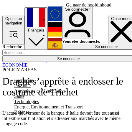
Ga naar de hoofdinhoud
Se connecter
Open sub
Close menu
English
navigation
Français
Deutsch
Vous êtes déconnecté.
Recherche
Se connecter
Español
Lumières éteintes
Se connecter
Rapporteur
Politique
Économie
Newsletters
Evénements
Em
ÉCONOMIE
POLICY AREAS
Draghi s’apprête à endosser le
Economie
Politique
costume de Trichet
Agriculture et Alimentation
Santé
Technologies
Energie, Environnement et Transport
Défense
L’actuel gouverneur de la banque d’Italie devrait être tout aussi
inflexible sur l’inflation et s’adresser aux marchés avec le même
langage codé.