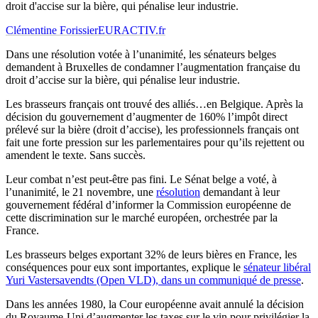
droit d'accise sur la bière, qui pénalise leur industrie.
Clémentine Forissier
EURACTIV.fr
Dans une résolution votée à l’unanimité, les sénateurs belges
demandent à Bruxelles de condamner l’augmentation française du
droit d’accise sur la bière, qui pénalise leur industrie.
Les brasseurs français ont trouvé des alliés…en Belgique. Après la
décision du gouvernement d’augmenter de 160% l’impôt direct
prélevé sur la bière (droit d’accise), les professionnels français ont
fait une forte pression sur les parlementaires pour qu’ils rejettent ou
amendent le texte. Sans succès.
Leur combat n’est peut-être pas fini. Le Sénat belge a voté, à
l’unanimité, le 21 novembre, une
résolution
demandant à leur
gouvernement fédéral d’informer la Commission européenne de
cette discrimination sur le marché européen, orchestrée par la
France.
Les brasseurs belges exportant 32% de leurs bières en France, les
conséquences pour eux sont importantes, explique le
sénateur libéral
Yuri Vastersavendts (Open VLD), dans un communiqué de presse
.
Dans les années 1980, la Cour européenne avait annulé la décision
du Royaume-Uni d’augmenter les taxes sur le vin pour privilégier la