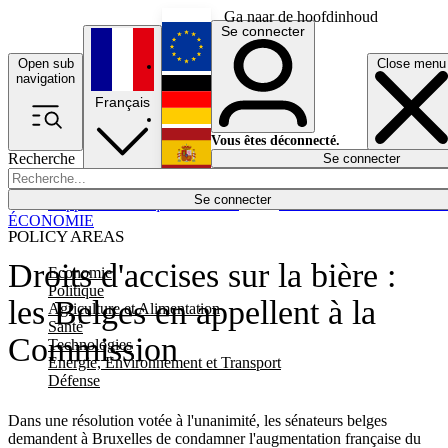
Ga naar de hoofdinhoud
Se connecter
Open sub
Close menu
English
navigation
Français
Deutsch
Vous êtes déconnecté.
Recherche
Se connecter
Español
Lumières éteintes
Se connecter
Rapporteur
Politique
Économie
Newsletters
Evénements
Em
ÉCONOMIE
POLICY AREAS
Droits d'accises sur la bière :
Economie
Politique
les Belges en appellent à la
Agriculture et Alimentation
Santé
Commission
Technologies
Energie, Environnement et Transport
Défense
Dans une résolution votée à l'unanimité, les sénateurs belges
demandent à Bruxelles de condamner l'augmentation française du