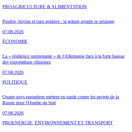
PRO
AGRICULTURE & ALIMENTATION
Poulets, bovins et ours polaires : la grippe aviaire se propage
07.08.2026
ÉCONOMIE
La « résilience surprenante » de l'Allemagne face à la forte hausse
des exportations chinoises
07.08.2026
POLITIQUE
Quatre pays européens mettent en garde contre les projets de la
Russie pour l'Ossétie du Sud
07.08.2026
PRO
ENERGIE, ENVIRONNEMENT ET TRANSPORT