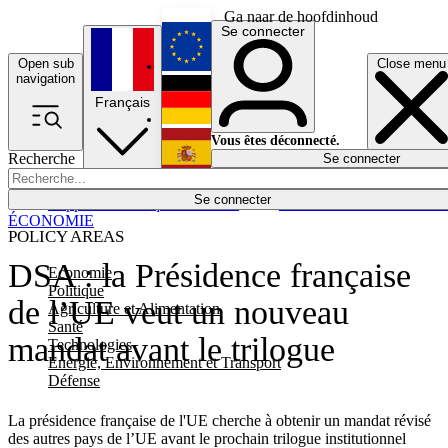
Ga naar de hoofdinhoud
Se connecter
Open sub
Close menu
English
navigation
Français
Deutsch
Vous êtes déconnecté.
Recherche
Se connecter
Español
Lumières éteintes
Se connecter
Rapporteur
Politique
Économie
Newsletters
Evénements
Em
ÉCONOMIE
POLICY AREAS
DSA : la Présidence française
Economie
Politique
de l’UE veut un nouveau
Agriculture et Alimentation
Santé
mandat avant le trilogue
Technologies
Energie, Environnement et Transport
Défense
La présidence française de l'UE cherche à obtenir un mandat révisé
des autres pays de l’UE avant le prochain trilogue institutionnel