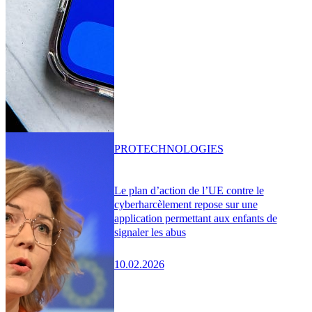
PRO
TECHNOLOGIES
Le plan d’action de l’UE contre le
cyberharcèlement repose sur une
application permettant aux enfants de
signaler les abus
10.02.2026