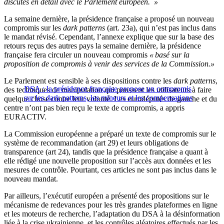
discutés en détail avec le Parlement européen. »
La semaine dernière, la présidence française a proposé un nouveau
compromis sur les
dark patterns
(art. 23a), qui n’est pas inclus dans
le mandat révisé. Cependant, l’annexe explique que sur la base des
retours reçus des autres pays la semaine dernière, la présidence
française fera circuler un nouveau compromis
« basé sur la
proposition de compromis à venir des services de la Commission.»
Le Parlement est sensible à ses dispositions contre les
dark patterns
,
DSA : la présidence française propose un compromis
des techniques de manipulation qui poussent les utilisateurs à faire
sur les dark patterns, les mineurs et les compensations
quelque chose contre leur volonté. Les eurodéputés de gauche et du
centre n’ont pas bien reçu le texte de compromis, a appris
EURACTIV.
La Commission européenne a préparé un texte de compromis sur le
système de recommandation (art 29) et leurs obligations de
transparence (art 24), tandis que la présidence française a quant à
elle rédigé une nouvelle proposition sur l’accès aux données et les
mesures de contrôle. Pourtant, ces articles ne sont pas inclus dans le
nouveau mandat.
Par ailleurs, l’exécutif européen a présenté des propositions sur le
mécanisme de redevances pour les très grandes plateformes en ligne
et les moteurs de recherche, l’adaptation du DSA à la désinformation
liée à la crise ukrainienne, et les contrôles aléatoires effectués par les