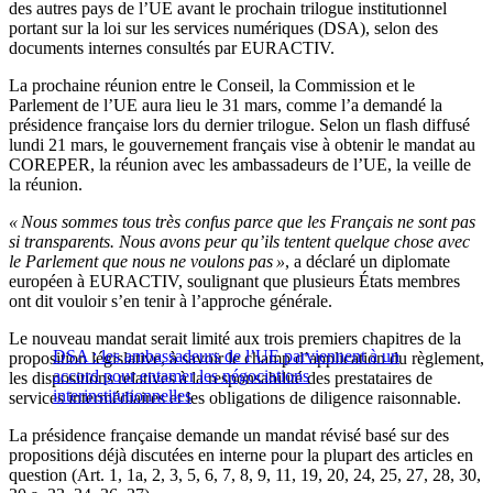
des autres pays de l’UE avant le prochain trilogue institutionnel
portant sur la loi sur les services numériques (DSA), selon des
documents internes consultés par EURACTIV.
La prochaine réunion entre le Conseil, la Commission et le
Parlement de l’UE aura lieu le 31 mars, comme l’a demandé la
présidence française lors du dernier trilogue. Selon un flash diffusé
lundi 21 mars, le gouvernement français vise à obtenir le mandat au
COREPER, la réunion avec les ambassadeurs de l’UE, la veille de
la réunion.
« Nous sommes tous très confus parce que les Français ne sont pas
si transparents. Nous avons peur qu’ils tentent quelque chose avec
le Parlement que nous ne voulons pas »
, a déclaré un diplomate
européen à EURACTIV, soulignant que plusieurs États membres
ont dit vouloir s’en tenir à l’approche générale.
Le nouveau mandat serait limité aux trois premiers chapitres de la
DSA : les ambassadeurs de l’UE parviennent à un
proposition législative, à savoir le champ d’application du règlement,
accord pour entamer les négociations
les dispositions relatives à la responsabilité des prestataires de
interinstitutionnelles
services intermédiaires et les obligations de diligence raisonnable.
La présidence française demande un mandat révisé basé sur des
propositions déjà discutées en interne pour la plupart des articles en
question (Art. 1, 1a, 2, 3, 5, 6, 7, 8, 9, 11, 19, 20, 24, 25, 27, 28, 30,