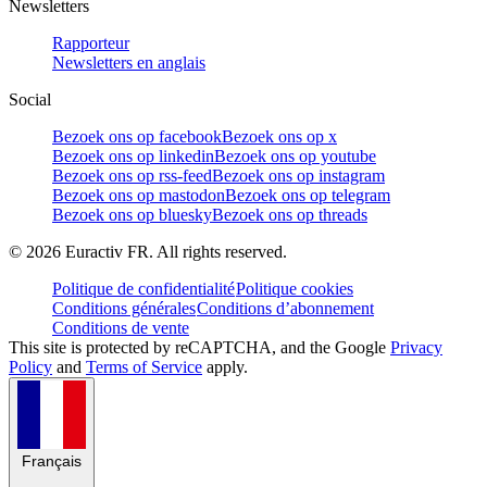
Newsletters
Rapporteur
Newsletters en anglais
Social
Bezoek ons op facebook
Bezoek ons op x
Bezoek ons op linkedin
Bezoek ons op youtube
Bezoek ons op rss-feed
Bezoek ons op instagram
Bezoek ons op mastodon
Bezoek ons op telegram
Bezoek ons op bluesky
Bezoek ons op threads
©
2026
Euractiv FR. All rights reserved.
Politique de confidentialité
Politique cookies
Conditions générales
Conditions d’abonnement
Conditions de vente
This site is protected by reCAPTCHA, and the Google
Privacy
Policy
and
Terms of Service
apply.
Français