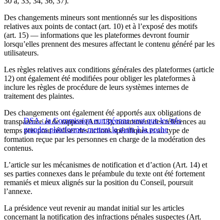
30 a, 33, 34, 36, 37).
Des changements mineurs sont mentionnés sur les dispositions
relatives aux points de contact (art. 10) et à l’exposé des motifs
(art. 15) — informations que les plateformes devront fournir
lorsqu’elles prennent des mesures affectant le contenu généré par les
utilisateurs.
Les règles relatives aux conditions générales des plateformes (article
12) ont également été modifiées pour obliger les plateformes à
inclure les règles de procédure de leurs systèmes internes de
traitement des plaintes.
Des changements ont également été apportés aux obligations de
DSA : la Commission européenne veut que les très
transparence et de rapport (Art. 13), notamment des références au
grandes plateformes mettent la main à la poche
temps pris pour réaliser des actions spécifiques et au type de
formation reçue par les personnes en charge de la modération des
contenus.
L’article sur les mécanismes de notification et d’action (Art. 14) et
ses parties connexes dans le préambule du texte ont été fortement
remaniés et mieux alignés sur la position du Conseil, poursuit
l’annexe.
La présidence veut revenir au mandat initial sur les articles
concernant la notification des infractions pénales suspectes (Art.