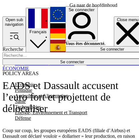
Ga naar de hoofdinhoud
Se connecter
Open sub
Close menu
English
navigation
Français
Deutsch
Vous êtes déconnecté.
Recherche
Se connecter
Español
Lumières éteintes
Se connecter
Rapporteur
Politique
Économie
Newsletters
Evénements
Em
ÉCONOMIE
POLICY AREAS
EADS et Dassault accusent
Economie
Politique
l’euro fort et projettent de
Agriculture et Alimentation
Santé
délocaliser
Technologies
Energie, Environnement et Transport
Défense
Coup sur coup, les groupes européens EADS (filiale d’Airbus) et
Dassault ont déclaré vouloir « dollariser » leur production, en raison