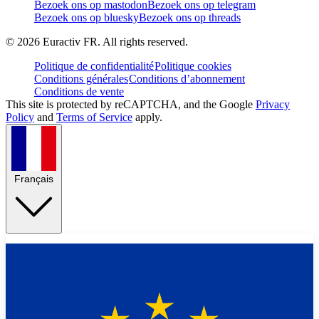
Bezoek ons op mastodon
Bezoek ons op telegram
Bezoek ons op bluesky
Bezoek ons op threads
©
2026
Euractiv FR. All rights reserved.
Politique de confidentialité
Politique cookies
Conditions générales
Conditions d’abonnement
Conditions de vente
This site is protected by reCAPTCHA, and the Google
Privacy
Policy
and
Terms of Service
apply.
Français