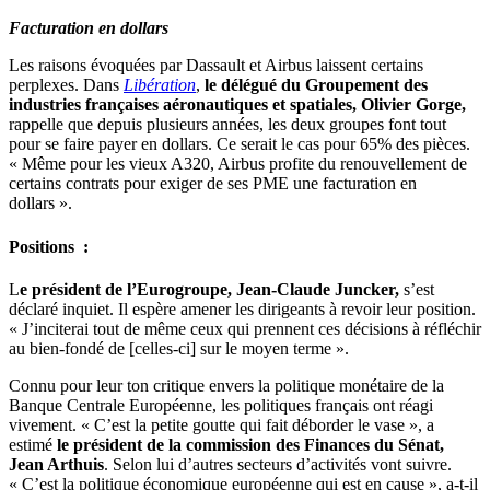
Facturation en dollars
Les raisons évoquées par Dassault et Airbus laissent certains
perplexes. Dans
Libération
,
le délégué du Groupement des
industries françaises aéronautiques et spatiales, Olivier Gorge,
rappelle que depuis plusieurs années, les deux groupes font tout
pour se faire payer en dollars. Ce serait le cas pour 65% des pièces.
« Même pour les vieux A320, Airbus profite du renouvellement de
certains contrats pour exiger de ses PME une facturation en
dollars ».
Positions :
L
e président de l’Eurogroupe, Jean-Claude Juncker,
s’est
déclaré inquiet. Il espère amener les dirigeants à revoir leur position.
« J’inciterai tout de même ceux qui prennent ces décisions à réfléchir
au bien-fondé de [celles-ci] sur le moyen terme ».
Connu pour leur ton critique envers la politique monétaire de la
Banque Centrale Européenne, les politiques français ont réagi
vivement. « C’est la petite goutte qui fait déborder le vase », a
estimé
le président de la commission des Finances du Sénat,
Jean Arthuis
. Selon lui d’autres secteurs d’activités vont suivre.
« C’est la politique économique européenne qui est en cause », a-t-il