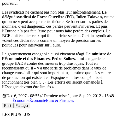
poursuivi.
Les syndicats ne cachent pas non plus leur mécontentement.
Le
délégué syndical de Force Ouvrière (FO), Julien Talavan,
estime
qu’on ne « peut accepter cette théorie. Se baser sur les parités de
monnaie, c’est dangereux, ces parités peuvent s’inverser. Et puis
l’Europe n’a pas fait l’euro pour nous faire perdre des emplois. La
BCE doit écouter ceux qui font la richesse ici ». Certains syndicats
voient ces déclarations comme un moyen de pression sur les
politiques pour intervenir sur l’euro.
Le gouvernement espagnol a aussi vivement réagi. Le
ministre de
l’Économie et des Finances, Pedro Solbes,
a mis en garde le
groupe EADS contre des mesures trop drastiques. Tout en
reconnaissant qu’il « y a une série de problèmes dans le taux de
change euro-dollar qui sont importants », il estime que « les centres
de production qui existent en Espagne sont très compétitifs et
fonctionnent très bien (…). Les efforts qui seront demandés à
l’Espagne devront être limités ».
Dec 6, 2007 - 08:55
Dernière mise à jour: Sep 20, 2012 - 15:48
Économie
Économie
Euro & Finances
Print
Partager
LES PLUS LUS