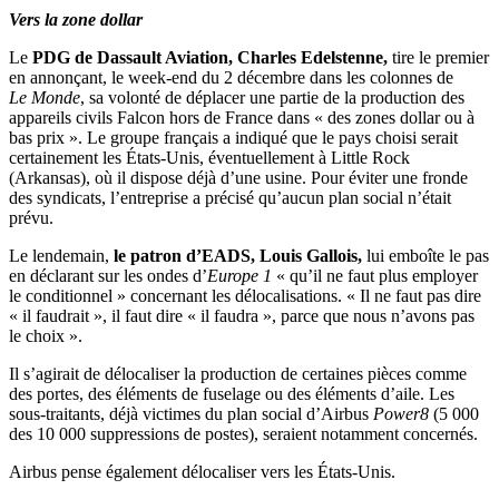
Vers la zone dollar
Le
PDG de Dassault Aviation, Charles Edelstenne,
tire le premier
en annonçant, le week-end du 2 décembre dans les colonnes de
Le Monde
, sa volonté de déplacer une partie de la production des
appareils civils Falcon hors de France dans « des zones dollar ou à
bas prix ». Le groupe français a indiqué que le pays choisi serait
certainement les États-Unis, éventuellement à Little Rock
(Arkansas), où il dispose déjà d’une usine. Pour éviter une fronde
des syndicats, l’entreprise a précisé qu’aucun plan social n’était
prévu.
Le lendemain,
le patron d’EADS, Louis Gallois,
lui emboîte le pas
en déclarant sur les ondes d’
Europe 1
« qu’il ne faut plus employer
le conditionnel » concernant les délocalisations. « Il ne faut pas dire
« il faudrait », il faut dire « il faudra », parce que nous n’avons pas
le choix ».
Il s’agirait de délocaliser la production de certaines pièces comme
des portes, des éléments de fuselage ou des éléments d’aile. Les
sous-traitants, déjà victimes du plan social d’Airbus
Power8
(5 000
des 10 000 suppressions de postes), seraient notamment concernés.
Airbus pense également délocaliser vers les États-Unis.