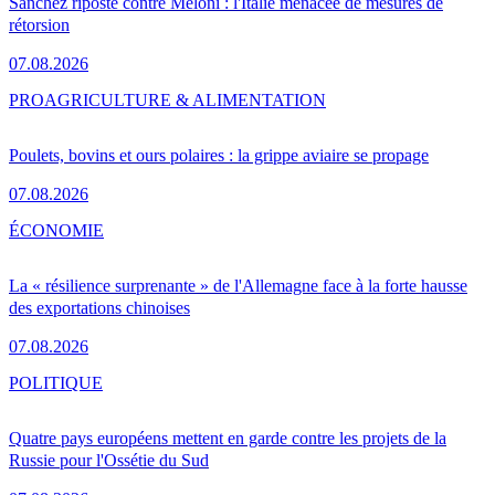
Sánchez riposte contre Meloni : l'Italie menacée de mesures de
rétorsion
07.08.2026
PRO
AGRICULTURE & ALIMENTATION
Poulets, bovins et ours polaires : la grippe aviaire se propage
07.08.2026
ÉCONOMIE
La « résilience surprenante » de l'Allemagne face à la forte hausse
des exportations chinoises
07.08.2026
POLITIQUE
Quatre pays européens mettent en garde contre les projets de la
Russie pour l'Ossétie du Sud