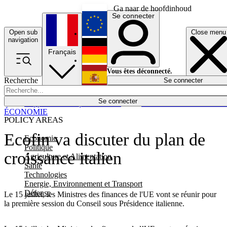
Ga naar de hoofdinhoud
Se connecter
Open sub
Close menu
English
navigation
Français
Deutsch
Vous êtes déconnecté.
Recherche
Se connecter
Español
Lumières éteintes
Se connecter
Rapporteur
Politique
Économie
Newsletters
Evénements
Em
ÉCONOMIE
POLICY AREAS
Ecofin va discuter du plan de
Economie
Politique
croissance italien
Agriculture et Alimentation
Santé
Technologies
Energie, Environnement et Transport
Défense
Le 15 juillet, les Ministres des finances de l'UE vont se réunir pour
la première session du Conseil sous Présidence italienne.