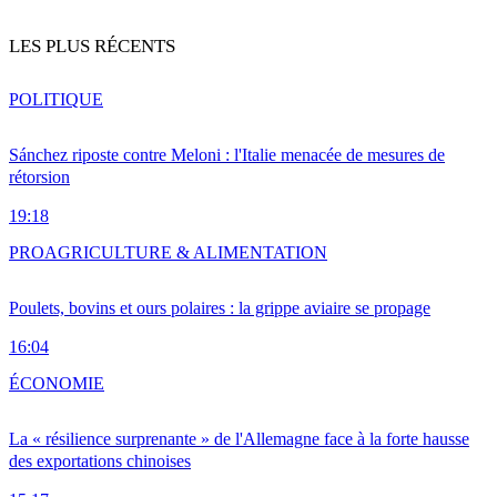
LES PLUS RÉCENTS
POLITIQUE
Sánchez riposte contre Meloni : l'Italie menacée de mesures de
rétorsion
19:18
PRO
AGRICULTURE & ALIMENTATION
Poulets, bovins et ours polaires : la grippe aviaire se propage
16:04
ÉCONOMIE
La « résilience surprenante » de l'Allemagne face à la forte hausse
des exportations chinoises