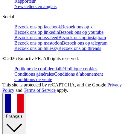
Rapporteur
Newsletters en anglais
Social
Bezoek ons op facebook
Bezoek ons op x
Bezoek ons op linkedin
Bezoek ons op youtube
Bezoek ons op rss-feed
Bezoek ons op instagram
Bezoek ons op mastodon
Bezoek ons op telegram
Bezoek ons op bluesky
Bezoek ons op threads
©
2026
Euractiv FR. All rights reserved.
Politique de confidentialité
Politique cookies
Conditions générales
Conditions d’abonnement
Conditions de vente
This site is protected by reCAPTCHA, and the Google
Privacy
Policy
and
Terms of Service
apply.
Français