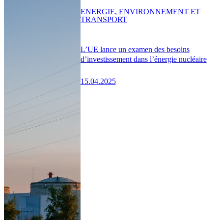
ENERGIE, ENVIRONNEMENT ET
TRANSPORT
L’UE lance un examen des besoins
d’investissement dans l’énergie nucléaire
15.04.2025