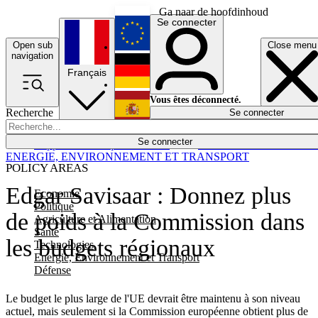
Ga naar de hoofdinhoud
Se connecter
Open sub
Close menu
English
navigation
Français
Deutsch
Vous êtes déconnecté.
Recherche
Se connecter
Español
Lumières éteintes
Se connecter
Rapporteur
Politique
Économie
Newsletters
Evénements
Em
ENERGIE, ENVIRONNEMENT ET TRANSPORT
POLICY AREAS
Edgar Savisaar : Donnez plus
Economie
Politique
de poids à la Commission dans
Agriculture et Alimentation
Santé
les budgets régionaux
Technologies
Energie, Environnement et Transport
Défense
Le budget le plus large de l'UE devrait être maintenu à son niveau
actuel, mais seulement si la Commission européenne obtient plus de