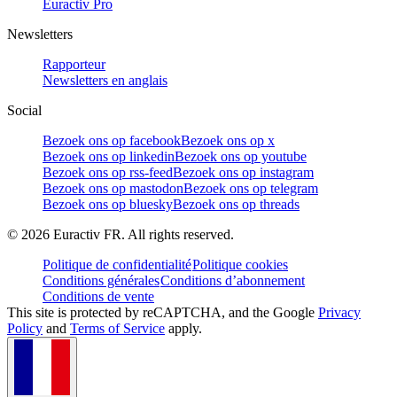
Euractiv Pro
Newsletters
Rapporteur
Newsletters en anglais
Social
Bezoek ons op facebook
Bezoek ons op x
Bezoek ons op linkedin
Bezoek ons op youtube
Bezoek ons op rss-feed
Bezoek ons op instagram
Bezoek ons op mastodon
Bezoek ons op telegram
Bezoek ons op bluesky
Bezoek ons op threads
©
2026
Euractiv FR. All rights reserved.
Politique de confidentialité
Politique cookies
Conditions générales
Conditions d’abonnement
Conditions de vente
This site is protected by reCAPTCHA, and the Google
Privacy
Policy
and
Terms of Service
apply.