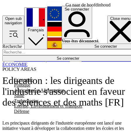
Ga naar de hoofdinhoud
Se connecter
Open sub
Close menu
English
navigation
Français
Deutsch
Vous êtes déconnecté.
Recherche
Se connecter
Español
Lumières éteintes
Se connecter
Rapporteur
Politique
Économie
Newsletters
Evénements
Em
ÉCONOMIE
POLICY AREAS
Education : les dirigeants de
Economie
Politique
l'industrie s'associent en faveur
Agriculture et Alimentation
Santé
des sciences et des maths [FR]
Technologies
Energie, Environnement et Transport
Défense
Les principaux dirigeants de l'industrie européenne ont lancé une
initiative visant à développer la collaboration entre les écoles et les