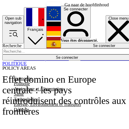
Ga naar de hoofdinhoud
Se connecter
Open sub
Close menu
English
navigation
Français
Deutsch
Vous êtes déconnecté.
Recherche
Se connecter
Español
Lumières éteintes
Se connecter
Rapporteur
Politique
Économie
Newsletters
Evénements
Em
POLITIQUE
POLICY AREAS
Effet domino en Europe
Economie
Politique
centrale : les pays
Agriculture et Alimentation
Santé
réintroduisent des contrôles aux
Technologies
Energie, Environnement et Transport
frontières
Défense