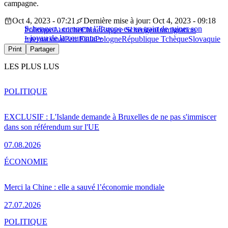
campagne.
Oct 4, 2023 - 07:21
Dernière mise à jour: Oct 4, 2023 - 09:18
Schengen : comment l’Europe est en train de ruiner son
Politique
Autriche
Chine
Espace Schengen
Immigration
« joyau de la couronne »
International
Petr Fiala
Pologne
République Tchèque
Slovaquie
Print
Partager
LES PLUS LUS
POLITIQUE
EXCLUSIF : L'Islande demande à Bruxelles de ne pas s'immiscer
dans son référendum sur l'UE
07.08.2026
ÉCONOMIE
Merci la Chine : elle a sauvé l’économie mondiale
27.07.2026
POLITIQUE