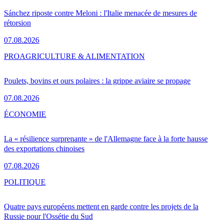
Sánchez riposte contre Meloni : l'Italie menacée de mesures de
rétorsion
07.08.2026
PRO
AGRICULTURE & ALIMENTATION
Poulets, bovins et ours polaires : la grippe aviaire se propage
07.08.2026
ÉCONOMIE
La « résilience surprenante » de l'Allemagne face à la forte hausse
des exportations chinoises
07.08.2026
POLITIQUE
Quatre pays européens mettent en garde contre les projets de la
Russie pour l'Ossétie du Sud