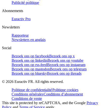
Publicité politique
Abonnements
Euractiv Pro
Newsletters
Rapporteur
Newsletters en anglais
Social
Bezoek ons op facebook
Bezoek ons op x
Bezoek ons op linkedin
Bezoek ons op youtube
Bezoek ons op rss-feed
Bezoek ons op instagram
Bezoek ons op mastodon
Bezoek ons op telegram
Bezoek ons op bluesky
Bezoek ons op threads
©
2026
Euractiv FR. All rights reserved.
Politique de confidentialité
Politique cookies
Conditions générales
Conditions d’abonnement
Conditions de vente
This site is protected by reCAPTCHA, and the Google
Privacy
Policy
and
Terms of Service
apply.