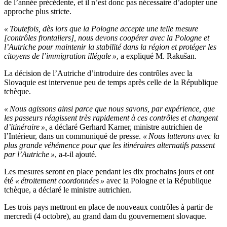
de l’année précédente, et il n’est donc pas nécessaire d’adopter une
approche plus stricte.
« Toutefois, dès lors que la Pologne accepte une telle mesure
[contrôles frontaliers], nous devons coopérer avec la Pologne et
l’Autriche pour maintenir la stabilité dans la région et protéger les
citoyens de l’immigration illégale »
, a expliqué M. Rakušan.
La décision de l’Autriche d’introduire des contrôles avec la
Slovaquie est intervenue peu de temps après celle de la République
tchèque.
« Nous agissons ainsi parce que nous savons, par expérience, que
les passeurs réagissent très rapidement à ces contrôles et changent
d’itinéraire »,
a déclaré Gerhard Karner, ministre autrichien de
l’Intérieur, dans un communiqué de presse.
« Nous lutterons avec la
plus grande véhémence pour que les itinéraires alternatifs passent
par l’Autriche »
, a-t-il ajouté.
Les mesures seront en place pendant les dix prochains jours et ont
été
« étroitement coordonnées »
avec la Pologne et la République
tchèque, a déclaré le ministre autrichien.
Les trois pays mettront en place de nouveaux contrôles à partir de
mercredi (4 octobre), au grand dam du gouvernement slovaque.