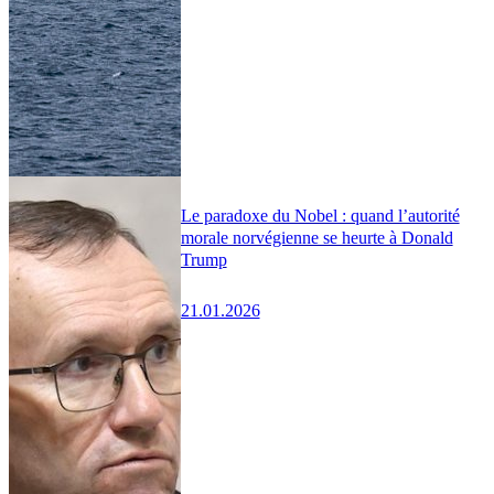
Le paradoxe du Nobel : quand l’autorité
morale norvégienne se heurte à Donald
Trump
21.01.2026