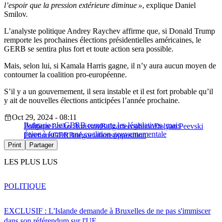
l’espoir que la pression extérieure diminue »
, explique Daniel
Smilov.
L’analyste politique Andrey Raychev affirme que, si Donald Trump
remporte les prochaines élections présidentielles américaines, le
GERB se sentira plus fort et toute action sera possible.
Mais, selon lui, si Kamala Harris gagne, il n’y aura aucun moyen de
contourner la coalition pro-européenne.
S’il y a un gouvernement, il sera instable et il est fort probable qu’il
y ait de nouvelles élections anticipées l’année prochaine.
Oct 29, 2024 - 08:11
Bulgarie : le GERB remporte les législatives, mais
Politique
Boïko Borissov
Bulgarie
coalition
Delyan Peevski
peine à former une coalition gouvernementale
Élections
GERB
négociations
opposition
Print
Partager
LES PLUS LUS
POLITIQUE
EXCLUSIF : L'Islande demande à Bruxelles de ne pas s'immiscer
dans son référendum sur l'UE