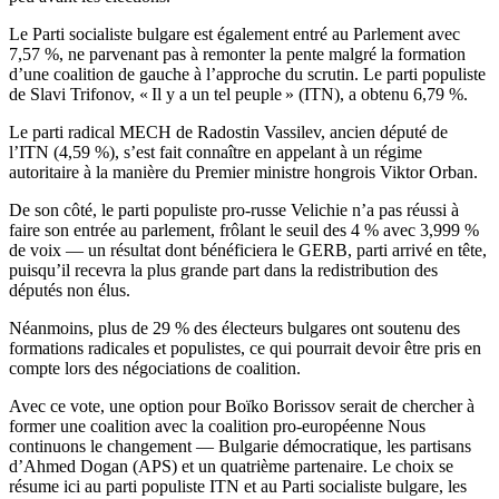
Le Parti socialiste bulgare est également entré au Parlement avec
7,57 %, ne parvenant pas à remonter la pente malgré la formation
d’une coalition de gauche à l’approche du scrutin. Le parti populiste
de Slavi Trifonov, « Il y a un tel peuple » (ITN), a obtenu 6,79 %.
Le parti radical MECH de Radostin Vassilev, ancien député de
l’ITN (4,59 %), s’est fait connaître en appelant à un régime
autoritaire à la manière du Premier ministre hongrois Viktor Orban.
De son côté, le parti populiste pro-russe Velichie n’a pas réussi à
faire son entrée au parlement, frôlant le seuil des 4 % avec 3,999 %
de voix — un résultat dont bénéficiera le GERB, parti arrivé en tête,
puisqu’il recevra la plus grande part dans la redistribution des
députés non élus.
Néanmoins, plus de 29 % des électeurs bulgares ont soutenu des
formations radicales et populistes, ce qui pourrait devoir être pris en
compte lors des négociations de coalition.
Avec ce vote, une option pour Boïko Borissov serait de chercher à
former une coalition avec la coalition pro-européenne Nous
continuons le changement — Bulgarie démocratique, les partisans
d’Ahmed Dogan (APS) et un quatrième partenaire. Le choix se
résume ici au parti populiste ITN et au Parti socialiste bulgare, les