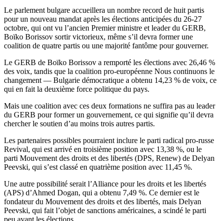
Le parlement bulgare accueillera un nombre record de huit partis
pour un nouveau mandat après les élections anticipées du 26-27
octobre, qui ont vu l’ancien Premier ministre et leader du GERB,
Boïko Borissov sortir victorieux, même s’il devra former une
coalition de quatre partis ou une majorité fantôme pour gouverner.
Le GERB de Boïko Borissov a remporté les élections avec 26,46 %
des voix, tandis que la coalition pro-européenne Nous continuons le
changement — Bulgarie démocratique a obtenu 14,23 % de voix, ce
qui en fait la deuxième force politique du pays.
Mais une coalition avec ces deux formations ne suffira pas au leader
du GERB pour former un gouvernement, ce qui signifie qu’il devra
chercher le soutien d’au moins trois autres partis.
Les partenaires possibles pourraient inclure le parti radical pro-russe
Revival, qui est arrivé en troisième position avec 13,38 %, ou le
parti Mouvement des droits et des libertés (DPS, Renew) de Delyan
Peevski, qui s’est classé en quatrième position avec 11,45 %.
Une autre possibilité serait l’Alliance pour les droits et les libertés
(APS) d’Ahmed Dogan, qui a obtenu 7,49 %. Ce dernier est le
fondateur du Mouvement des droits et des libertés, mais Delyan
Peevski, qui fait l’objet de sanctions américaines, a scindé le parti
peu avant les élections.