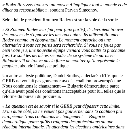
« Boïko Borissov trouvera un moyen d’impliquer tout le monde et de
diluer sa responsabilité »
, soutient Parvan Simeonov.
Selon lui, le président Roumen Radev est sur la voie de la sortie.
« Si Roumen Radev leur fait peur (aux partis), ils devraient trouver
des moyens de s’opposer les uns aux autres. Ils utilisent Roumen
Radev comme un épouvantail. Le moment approche où une
alternative à tous ces partis sera recherchée. Si vous ne jouez pas
bien votre jeu, une nouvelle équipe viendra vous battre la prochaine
fois. Ce sont les dernières secondes de ce système de partis en
Bulgarie s’il ne trouve pas la force de montrer qu’il représente le
peuple »
, abonde l’analyste politique.
Un autre analyste politique, Daniel Smilov, a déclaré à bTV que le
GERB ne voulait pas gouverner avec la coalition pro-européenne
Nous continuons le changement — Bulgarie démocratique parce
qu’elle avait posé des conditions inacceptables pour lui, telles que la
réforme du bureau du procureur.
« La question est de savoir si le GERB peut dépasser cette limite.
D’un autre côté, ils ne veulent pas gouverner sans la coalition pro-
européenne Nous continuons le changement — Bulgarie
démocratique parce qu’ils craignent des protestations ou une
réaction internationale. Ils attendent les élections américaines dans