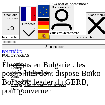
Ga naar de hoofdinhoud
Se connecter
Open sub
Close menu
English
navigation
Français
Deutsch
Vous êtes déconnecté.
Recherche
Se connecter
Español
Lumières éteintes
Se connecter
Rapporteur
Politique
Économie
Newsletters
Evénements
Em
POLITIQUE
POLICY AREAS
Élections en Bulgarie : les
Economie
Politique
possibilités dont dispose Boïko
Agriculture et Alimentation
Santé
Borissov, leader du GERB,
Technologies
Energie, Environnement et Transport
pour gouverner
Défense