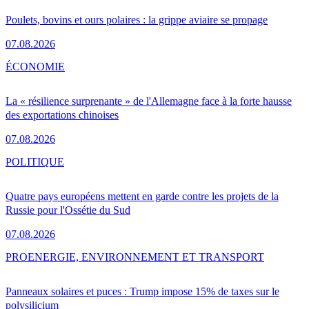
Poulets, bovins et ours polaires : la grippe aviaire se propage
07.08.2026
ÉCONOMIE
La « résilience surprenante » de l'Allemagne face à la forte hausse
des exportations chinoises
07.08.2026
POLITIQUE
Quatre pays européens mettent en garde contre les projets de la
Russie pour l'Ossétie du Sud
07.08.2026
PRO
ENERGIE, ENVIRONNEMENT ET TRANSPORT
Panneaux solaires et puces : Trump impose 15% de taxes sur le
polysilicium