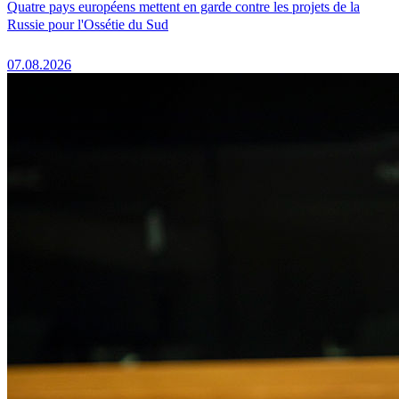
Quatre pays européens mettent en garde contre les projets de la
Russie pour l'Ossétie du Sud
07.08.2026