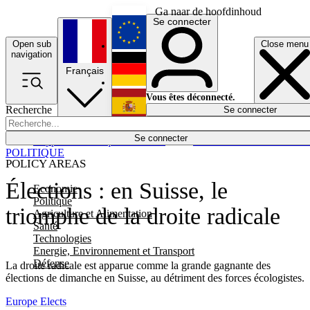
Ga naar de hoofdinhoud
Se connecter
Open sub
Close menu
English
navigation
Français
Deutsch
Vous êtes déconnecté.
Recherche
Se connecter
Español
Lumières éteintes
Se connecter
Rapporteur
Politique
Économie
Newsletters
Evénements
Em
POLITIQUE
POLICY AREAS
Élections : en Suisse, le
Economie
Politique
triomphe de la droite radicale
Agriculture et Alimentation
Santé
Technologies
Energie, Environnement et Transport
Défense
La droite radicale est apparue comme la grande gagnante des
élections de dimanche en Suisse, au détriment des forces écologistes.
Europe Elects