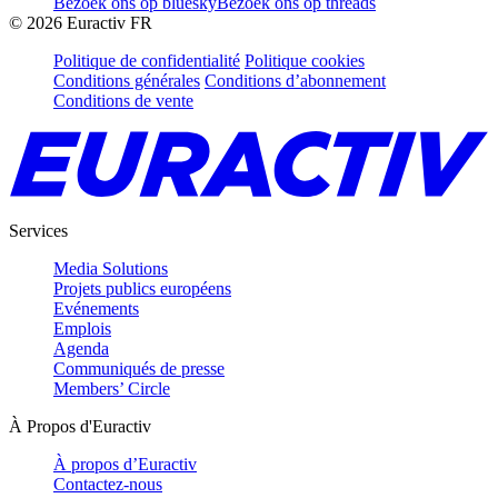
Bezoek ons op bluesky
Bezoek ons op threads
©
2026
Euractiv FR
Politique de confidentialité
Politique cookies
Conditions générales
Conditions d’abonnement
Conditions de vente
Services
Media Solutions
Projets publics européens
Evénements
Emplois
Agenda
Communiqués de presse
Members’ Circle
À Propos d'Euractiv
À propos d’Euractiv
Contactez-nous