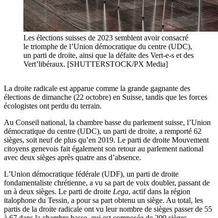
Les élections suisses de 2023 semblent avoir consacré
le triomphe de l’Union démocratique du centre (UDC),
un parti de droite, ainsi que la défaite des Vert-e-s et des
Vert’libéraux. [SHUTTERSTOCK/PX Media]
La droite radicale est apparue comme la grande gagnante des
élections de dimanche (22 octobre) en Suisse, tandis que les forces
écologistes ont perdu du terrain.
Au Conseil national, la chambre basse du parlement suisse, l’Union
démocratique du centre (UDC), un parti de droite, a remporté 62
sièges, soit neuf de plus qu’en 2019. Le parti de droite Mouvement
citoyens genevois fait également son retour au parlement national
avec deux sièges après quatre ans d’absence.
L’Union démocratique fédérale (UDF), un parti de droite
fondamentaliste chrétienne, a vu sa part de voix doubler, passant de
un à deux sièges. Le parti de droite
Lega
, actif dans la région
italophone du Tessin, a pour sa part obtenu un siège. Au total, les
partis de la droite radicale ont vu leur nombre de sièges passer de 55
à 67 dans la chambre basse, qui est composée de 200 sièges.