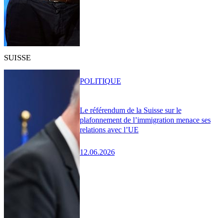
SUISSE
POLITIQUE
Le référendum de la Suisse sur le
plafonnement de l’immigration menace ses
relations avec l’UE
12.06.2026