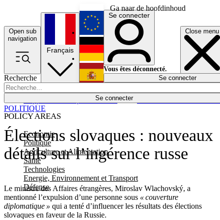
Ga naar de hoofdinhoud
Se connecter
Open sub
Close menu
English
navigation
Français
Deutsch
Vous êtes déconnecté.
Recherche
Se connecter
Español
Lumières éteintes
Se connecter
Rapporteur
Politique
Économie
Newsletters
Evénements
Em
POLITIQUE
POLICY AREAS
Élections slovaques : nouveaux
Economie
Politique
détails sur l’ingérence russe
Agriculture et Alimentation
Santé
Technologies
Energie, Environnement et Transport
Défense
Le ministre des Affaires étrangères, Miroslav Wlachovský, a
mentionné l’expulsion d’une personne sous
« couverture
diplomatique »
qui a tenté d’influencer les résultats des élections
slovaques en faveur de la Russie.