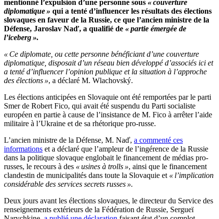
mentionné l’expulsion d’une personne sous
« couverture
diplomatique »
qui a tenté d’influencer les résultats des élections
slovaques en faveur de la Russie, ce que l’ancien ministre de la
Défense, Jaroslav Naď, a qualifié de
« partie émergée de
l’iceberg ».
« Ce diplomate, ou cette personne bénéficiant d’une couverture
diplomatique, disposait d’un réseau bien développé d’associés ici et
a tenté d’influencer l’opinion publique et la situation à l’approche
des élections »
, a déclaré M. Wlachovský.
Les élections anticipées en Slovaquie ont été remportées par le parti
Smer de Robert Fico, qui avait été suspendu du Parti socialiste
européen en partie à cause de l’insistance de M. Fico à arrêter l’aide
militaire à l’Ukraine et de sa rhétorique pro-russe.
L’ancien ministre de la Défense, M. Naď,
a commenté ces
informations
et a déclaré que l’ampleur de l’ingérence de la Russie
dans la politique slovaque englobait le financement de médias pro-
russes, le recours à des
« usines à trolls »
, ainsi que le financement
clandestin de municipalités dans toute la Slovaquie et
« l’implication
considérable des services secrets russes ».
Deux jours avant les élections slovaques, le directeur du Service des
renseignements extérieurs de la Fédération de Russie, Sergueï
Narychkine,
a publié une déclaration
faisant état d’un complot