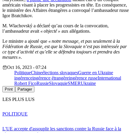
américain visant à placer les progressistes en tête. En conséquence,
le ministère des Affaires étrangères a convoqué l’ambassadeur russe
Igor Bratchikov.
M. Wlachovský a déclaré qu’au cours de la convocation,
l’ambassadeur avait
« objecté »
aux allégations.
Le ministre a ajouté que
« notre message, et pas seulement à la
Fédération de Russie, est que la Slovaquie n’est pas intéressée par
ce type d’activité et qu’elle se défendra toujours et prendra des
mesures ».
Oct 16, 2023 - 07:24
Politique
Chine
élections slovaques
Guerre en Ukraine
ingérence
ingérence étrangère
ingérence russe
International
Robert Fico
Russie
Slovaquie
SMER
Ukraine
Print
Partager
LES PLUS LUS
POLITIQUE
L'UE accepte d'assouplir les sanctions contre la Russie face à la