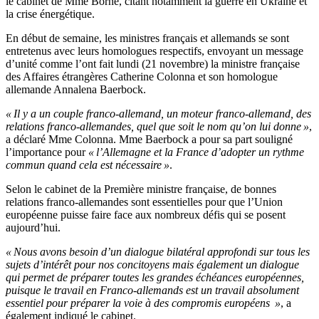
le cabinet de Mme Borne, citant notamment la guerre en Ukraine et
la crise énergétique.
En début de semaine, les ministres français et allemands se sont
entretenus avec leurs homologues respectifs, envoyant un message
d’unité comme l’ont fait lundi (21 novembre) la ministre française
des Affaires étrangères Catherine Colonna et son homologue
allemande Annalena Baerbock.
« Il y a un couple franco-allemand, un moteur franco-allemand, des
relations franco-allemandes, quel que soit le nom qu’on lui donne »
,
a déclaré Mme Colonna. Mme Baerbock a pour sa part souligné
l’importance pour
« l’Allemagne et la France d’adopter un rythme
commun quand cela est nécessaire »
.
Selon le cabinet de la Première ministre française, de bonnes
relations franco-allemandes sont essentielles pour que l’Union
européenne puisse faire face aux nombreux défis qui se posent
aujourd’hui.
« Nous avons besoin d’un dialogue bilatéral approfondi sur tous les
sujets d’intérêt pour nos concitoyens mais également un dialogue
qui permet de préparer toutes les grandes échéances européennes,
puisque le travail en Franco-allemands est un travail absolument
essentiel pour préparer la voie à des compromis européens »
, a
également indiqué le cabinet.