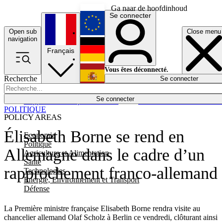
Ga naar de hoofdinhoud
Se connecter
Open sub
Close menu
English
navigation
Français
Deutsch
Vous êtes déconnecté.
Recherche
Se connecter
Español
Lumières éteintes
Se connecter
Rapporteur
Politique
Économie
Newsletters
Evénements
Em
POLITIQUE
POLICY AREAS
Élisabeth Borne se rend en
Economie
Politique
Allemagne dans le cadre d’un
Agriculture et Alimentation
Santé
rapprochement franco-allemand
Technologies
Energie, Environnement et Transport
Défense
La Première ministre française Elisabeth Borne rendra visite au
chancelier allemand Olaf Scholz à Berlin ce vendredi, clôturant ainsi